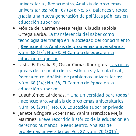
universitaria
,
Reencuentro. Análisis de problemas
universitarios: Núm. 67 (24): No. 67, Balances y retos:
¿Hacia una nueva generación de políticas públicas en
educación superior?
Mónica del Carmen Meza Mejía, Claudia Fabiola
Ortega Barba,
La transferencia del saber como
tecnología del trabajo en la sociedad del conocimiento
,
Reencuentro. Análisis de problemas universitarios:
Núm. 68 (24): No. 68, El Cambio de época en la
educación superior
Lastra B. Rosalía S., Oscar Comas Rodríguez,
Las notas
graves de la sonata de los estímulos y la nota final
,
Reencuentro. Análisis de problemas universitarios:
Núm. 68 (24): No. 68, El Cambio de época en la
educación superior
Cuauhtémoc Cárdenas,
“ Una universidad para todos”
,
Reencuentro. Análisis de problemas universitarios:
Núm. 60 (2011): No. 60, Educación superior privada
Janette Góngora Soberanes, Yanira Francisca Mejía
Martínez,
Breve recorrido histórico de la educación en
derechos humanos
,
Reencuentro. Análisis de
problemas universitarios: Vol. 27 Núm. 70 (2015):