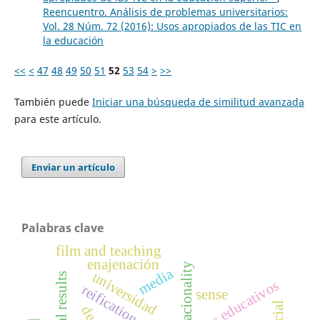
Reencuentro. Análisis de problemas universitarios:
Vol. 28 Núm. 72 (2016): Usos apropiados de las TIC en
la educación
<<
<
47
48
49
50
51
52
53
54
>
>>
También puede
Iniciar una búsqueda de similitud avanzada
para este artículo.
Enviar un artículo
Palabras clave
film and teaching
enajenación
racionality
media
universidad
resultados educativos
reification
sense