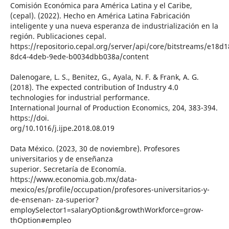
Comisión Económica para América Latina y el Caribe,
(cepal). (2022). Hecho en América Latina Fabricación
inteligente y una nueva esperanza de industrialización en la
región. Publicaciones cepal.
https://repositorio.cepal.org/server/api/core/bitstreams/e18d1
8dc4-4deb-9ede-b0034dbb038a/content
Dalenogare, L. S., Benitez, G., Ayala, N. F. & Frank, A. G.
(2018). The expected contribution of Industry 4.0
technologies for industrial performance.
International Journal of Production Economics, 204, 383-394.
https://doi.
org/10.1016/j.ijpe.2018.08.019
Data México. (2023, 30 de noviembre). Profesores
universitarios y de enseñanza
superior. Secretaría de Economía.
https://www.economia.gob.mx/data-
mexico/es/profile/occupation/profesores-universitarios-y-
de-ensenan- za-superior?
employSelector1=salaryOption&growthWorkforce=grow-
thOption#empleo