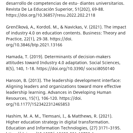
desarrollo de competencias de estu- diantes universitarios.
Revista De La Educación Superior, 51(202), 69-88.
https://doi.org/10.36857/resu.2022.202.2118
Grenčíková, A., Kordoš. M., & Navickas, V. (2021). The impact
of industry 4.0 on education contents. Business: Theory and
Practice, 22(1), 29-38. https://doi.
org/10.3846/btp.2021.13166
Hamada, T. (2019). Determinants of decision-makers
attitudes toward Industry 4.0 adaptation. Social Sciences,
8(5), 140, 1-18. https://doi.org/10.3390/ socsci8050140
Hanson, B. (2013). The leadership development interface:
Aligning leaders and organizations toward more effective
leadership learning. Advances in Developing Human
Resources, 15(1), 106-120. https://doi.
org/10.1177/1523422312465853
Hashim, M. A. M., Tlemsani, I., & Matthews, R. (2021).
Higher education strategy in digital transformation.
Education and Information Technologies, (27) 3171–3195.