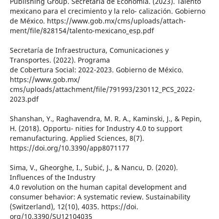
Publishing Group. Secretaría de Economía. (2023). Talento
mexicano para el crecimiento y la relo- calización. Gobierno
de México. https://www.gob.mx/cms/uploads/attach-
ment/file/828154/talento-mexicano_esp.pdf
Secretaría de Infraestructura, Comunicaciones y
Transportes. (2022). Programa
de Cobertura Social: 2022-2023. Gobierno de México.
https://www.gob.mx/
cms/uploads/attachment/file/791993/230112_PCS_2022-
2023.pdf
Shanshan, Y., Raghavendra, M. R. A., Kaminski, J., & Pepin,
H. (2018). Opportu- nities for Industry 4.0 to support
remanufacturing. Applied Sciences, 8(7).
https://doi.org/10.3390/app8071177
Sima, V., Gheorghe, I., Subić, J., & Nancu, D. (2020).
Influences of the Industry
4.0 revolution on the human capital development and
consumer behavior: A systematic review. Sustainability
(Switzerland), 12(10), 4035. https://doi.
org/10.3390/SU12104035