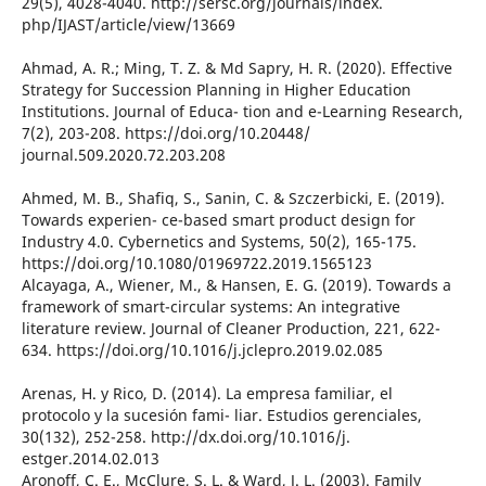
29(5), 4028-4040. http://sersc.org/journals/index.
php/IJAST/article/view/13669
Ahmad, A. R.; Ming, T. Z. & Md Sapry, H. R. (2020). Effective
Strategy for Succession Planning in Higher Education
Institutions. Journal of Educa- tion and e-Learning Research,
7(2), 203-208. https://doi.org/10.20448/
journal.509.2020.72.203.208
Ahmed, M. B., Shafiq, S., Sanin, C. & Szczerbicki, E. (2019).
Towards experien- ce-based smart product design for
Industry 4.0. Cybernetics and Systems, 50(2), 165-175.
https://doi.org/10.1080/01969722.2019.1565123
Alcayaga, A., Wiener, M., & Hansen, E. G. (2019). Towards a
framework of smart-circular systems: An integrative
literature review. Journal of Cleaner Production, 221, 622-
634. https://doi.org/10.1016/j.jclepro.2019.02.085
Arenas, H. y Rico, D. (2014). La empresa familiar, el
protocolo y la sucesión fami- liar. Estudios gerenciales,
30(132), 252-258. http://dx.doi.org/10.1016/j.
estger.2014.02.013
Aronoff, C. E., McClure, S. L. & Ward, J. L. (2003). Family