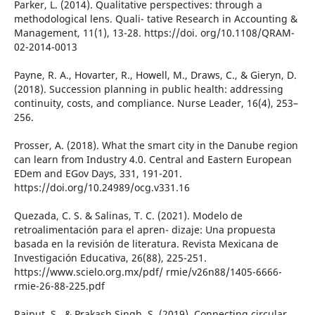
Parker, L. (2014). Qualitative perspectives: through a
methodological lens. Quali- tative Research in Accounting &
Management, 11(1), 13-28. https://doi. org/10.1108/QRAM-
02-2014-0013
Payne, R. A., Hovarter, R., Howell, M., Draws, C., & Gieryn, D.
(2018). Succession planning in public health: addressing
continuity, costs, and compliance. Nurse Leader, 16(4), 253–
256.
Prosser, A. (2018). What the smart city in the Danube region
can learn from Industry 4.0. Central and Eastern European
EDem and EGov Days, 331, 191-201.
https://doi.org/10.24989/ocg.v331.16
Quezada, C. S. & Salinas, T. C. (2021). Modelo de
retroalimentación para el apren- dizaje: Una propuesta
basada en la revisión de literatura. Revista Mexicana de
Investigación Educativa, 26(88), 225-251.
https://www.scielo.org.mx/pdf/ rmie/v26n88/1405-6666-
rmie-26-88-225.pdf
Rajput, S., & Prakash Singh, S. (2019). Connecting circular