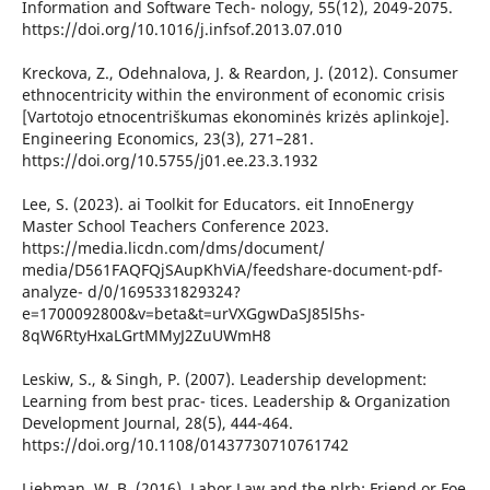
Information and Software Tech- nology, 55(12), 2049-2075.
https://doi.org/10.1016/j.infsof.2013.07.010
Kreckova, Z., Odehnalova, J. & Reardon, J. (2012). Consumer
ethnocentricity within the environment of economic crisis
[Vartotojo etnocentriškumas ekonominės krizės aplinkoje].
Engineering Economics, 23(3), 271–281.
https://doi.org/10.5755/j01.ee.23.3.1932
Lee, S. (2023). ai Toolkit for Educators. eit InnoEnergy
Master School Teachers Conference 2023.
https://media.licdn.com/dms/document/
media/D561FAQFQjSAupKhViA/feedshare-document-pdf-
analyze- d/0/1695331829324?
e=1700092800&v=beta&t=urVXGgwDaSJ85l5hs-
8qW6RtyHxaLGrtMMyJ2ZuUWmH8
Leskiw, S., & Singh, P. (2007). Leadership development:
Learning from best prac- tices. Leadership & Organization
Development Journal, 28(5), 444-464.
https://doi.org/10.1108/01437730710761742
Liebman, W. B. (2016). Labor Law and the nlrb: Friend or Foe