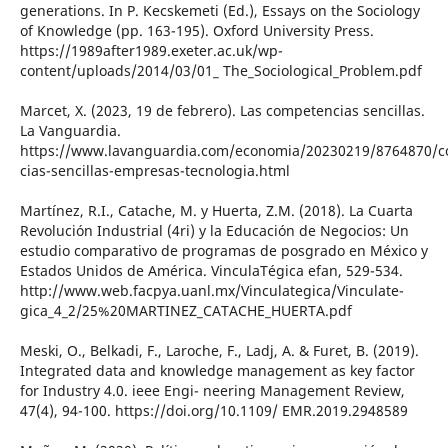
generations. In P. Kecskemeti (Ed.), Essays on the Sociology
of Knowledge (pp. 163-195). Oxford University Press.
https://1989after1989.exeter.ac.uk/wp-
content/uploads/2014/03/01_ The_Sociological_Problem.pdf
Marcet, X. (2023, 19 de febrero). Las competencias sencillas.
La Vanguardia.
https://www.lavanguardia.com/economia/20230219/8764870/
cias-sencillas-empresas-tecnologia.html
Martínez, R.I., Catache, M. y Huerta, Z.M. (2018). La Cuarta
Revolución Industrial (4ri) y la Educación de Negocios: Un
estudio comparativo de programas de posgrado en México y
Estados Unidos de América. VinculaTégica efan, 529-534.
http://www.web.facpya.uanl.mx/Vinculategica/Vinculate-
gica_4_2/25%20MARTINEZ_CATACHE_HUERTA.pdf
Meski, O., Belkadi, F., Laroche, F., Ladj, A. & Furet, B. (2019).
Integrated data and knowledge management as key factor
for Industry 4.0. ieee Engi- neering Management Review,
47(4), 94-100. https://doi.org/10.1109/ EMR.2019.2948589