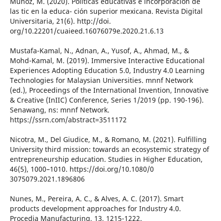
Muñoz, M. (2020). Políticas educativas e incorporación de
las tic en la educa- ción superior mexicana. Revista Digital
Universitaria, 21(6). http://doi.
org/10.22201/cuaieed.16076079e.2020.21.6.13
Mustafa-Kamal, N., Adnan, A., Yusof, A., Ahmad, M., &
Mohd-Kamal, M. (2019). Immersive Interactive Educational
Experiences Adopting Education 5.0, Industry 4.0 Learning
Technologies for Malaysian Universities. mnnf Network
(ed.), Proceedings of the International Invention, Innovative
& Creative (InIIC) Conference, Series 1/2019 (pp. 190-196).
Senawang, ns: mnnf Network.
https://ssrn.com/abstract=3511172
Nicotra, M., Del Giudice, M., & Romano, M. (2021). Fulfilling
University third mission: towards an ecosystemic strategy of
entrepreneurship education. Studies in Higher Education,
46(5), 1000–1010. https://doi.org/10.1080/0
3075079.2021.1896806
Nunes, M., Pereira, A. C., & Alves, A. C. (2017). Smart
products development approaches for Industry 4.0.
Procedia Manufacturing, 13, 1215-1222.