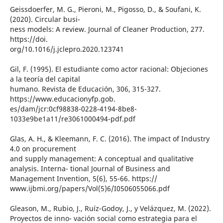
Geissdoerfer, M. G., Pieroni, M., Pigosso, D., & Soufani, K.
(2020). Circular busi-
ness models: A review. Journal of Cleaner Production, 277.
https://doi.
org/10.1016/j.jclepro.2020.123741
Gil, F. (1995). El estudiante como actor racional: Objeciones
a la teoría del capital
humano. Revista de Educación, 306, 315-327.
https://www.educacionyfp.gob.
es/dam/jcr:0cf98838-0228-4194-8be8-
1033e9be1a11/re3061000494-pdf.pdf
Glas, A. H., & Kleemann, F. C. (2016). The impact of Industry
4.0 on procurement
and supply management: A conceptual and qualitative
analysis. Interna- tional Journal of Business and
Management Invention, 5(6), 55-66. https://
www.ijbmi.org/papers/Vol(5)6/I0506055066.pdf
Gleason, M., Rubio, J., Ruíz-Godoy, J., y Velázquez, M. (2022).
Proyectos de inno- vación social como estrategia para el