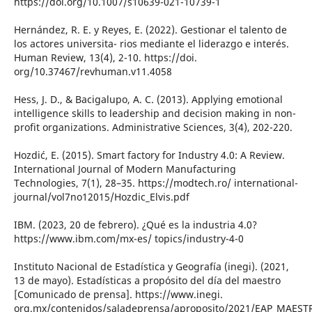
https://doi.org/10.1007/s10639-021-10739-1
Hernández, R. E. y Reyes, E. (2022). Gestionar el talento de
los actores universita- rios mediante el liderazgo e interés.
Human Review, 13(4), 2-10. https://doi.
org/10.37467/revhuman.v11.4058
Hess, J. D., & Bacigalupo, A. C. (2013). Applying emotional
intelligence skills to leadership and decision making in non-
profit organizations. Administrative Sciences, 3(4), 202-220.
Hozdić, E. (2015). Smart factory for Industry 4.0: A Review.
International Journal of Modern Manufacturing
Technologies, 7(1), 28–35. https://modtech.ro/ international-
journal/vol7no12015/Hozdic_Elvis.pdf
IBM. (2023, 20 de febrero). ¿Qué es la industria 4.0?
https://www.ibm.com/mx-es/ topics/industry-4-0
Instituto Nacional de Estadística y Geografía (inegi). (2021,
13 de mayo). Estadísticas a propósito del día del maestro
[Comunicado de prensa]. https://www.inegi.
org.mx/contenidos/saladeprensa/aproposito/2021/EAP_MAEST