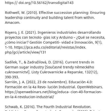
https:// doi.org/10.56162/transdigital143
Rothwell, W. (2010). Effective succession planning: Ensuring
leadership continuity and building talent from within.
Amacom.
Royero, J. E. (2021). Ingenieros industriales desarrollando
proyectos con tecnolo- gías iot y Arduino – ¿Qué se necesita,
¿cómo iniciar? Gestión Competiti- vidad e Innovación, 9(1),
1-10. https://pca.edu.co/editorial/revistas/index.
php/gci/article/view/131
Sadílek, T., & Zadražilová, D. (2016). Current trends in
German sugar industry [Současné trendy německého
cukrovarnictví]. Listy Cukrovarnicke a Reparske, 132(12),
390-393.
Sarrión, J. A. (2022, 23 de noviembre). Educación 4.0:
Formación en la 4a Revo- lución Industrial. OpenWebinars.
https://openwebinars.net/blog/educa- cion-40-formacion-
en-la-4-revolucion-industrial/
Schwab, K. (2016). The Fourth Industrial Revolution.