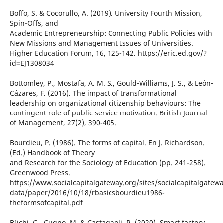
Boffo, S. & Cocorullo, A. (2019). University Fourth Mission,
Spin-Offs, and
Academic Entrepreneurship: Connecting Public Policies with
New Missions and Management Issues of Universities.
Higher Education Forum, 16, 125-142. https://eric.ed.gov/?
id=EJ1308034
Bottomley, P., Mostafa, A. M. S., Gould‐Williams, J. S., & León‐
Cázares, F. (2016). The impact of transformational
leadership on organizational citizenship behaviours: The
contingent role of public service motivation. British Journal
of Management, 27(2), 390-405.
Bourdieu, P. (1986). The forms of capital. En J. Richardson.
(Ed.) Handbook of Theory
and Research for the Sociology of Education (pp. 241-258).
Greenwood Press.
https://www.socialcapitalgateway.org/sites/socialcapitalgatewa
data/paper/2016/10/18/rbasicsbourdieu1986-
theformsofcapital.pdf
Büchi, G., Cugno, M. & Castagnoli, R. (2020). Smart factory