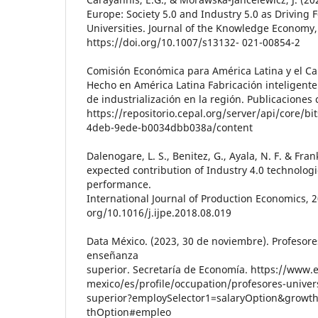
Europe: Society 5.0 and Industry 5.0 as Driving 
Universities. Journal of the Knowledge Economy,
https://doi.org/10.1007/s13132- 021-00854-2
Comisión Económica para América Latina y el Cari
Hecho en América Latina Fabricación inteligent
de industrialización en la región. Publicaciones 
https://repositorio.cepal.org/server/api/core/b
4deb-9ede-b0034dbb038a/content
Dalenogare, L. S., Benitez, G., Ayala, N. F. & Fran
expected contribution of Industry 4.0 technologie
performance.
International Journal of Production Economics, 2
org/10.1016/j.ijpe.2018.08.019
Data México. (2023, 30 de noviembre). Profesores
enseñanza
superior. Secretaría de Economía. https://www
mexico/es/profile/occupation/profesores-univers
superior?employSelector1=salaryOption&growt
thOption#empleo