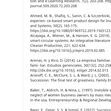
tion and e-Learning Research, 7(2), 203-208. htt
journal.509.2020.72.203.208
Ahmed, M. B., Shafiq, S., Sanin, C. & Szczerbicki
experien- ce-based smart product design for Ind
and Systems, 50(2), 165-175.
https://doi.org/10.1080/01969722.2019.1565123
Alcayaga, A., Wiener, M., & Hansen, E. G. (2019)
smart-circular systems: An integrative literature
Cleaner Production, 221, 622-634.
https://doi.org/10.1016/j.jclepro.2019.02.085
Arenas, H. y Rico, D. (2014). La empresa familiar,
fami- liar. Estudios gerenciales, 30(132), 252-258
http://dx.doi.org/10.1016/j. estger.2014.02.013
Aronoff, C. E., McClure, S. L. & Ward, J. L. (2003)
Succession: The final test of greatness. Family E
Baker, T., Aldrich, H. & Nina, L. (1997). Invisibl
neglect of women business owners by mass medi
in the usa. Entrepreneurship & Regional Develop
Bano, Y., Omar, S. S. & Ismail, F. (2022). Succes