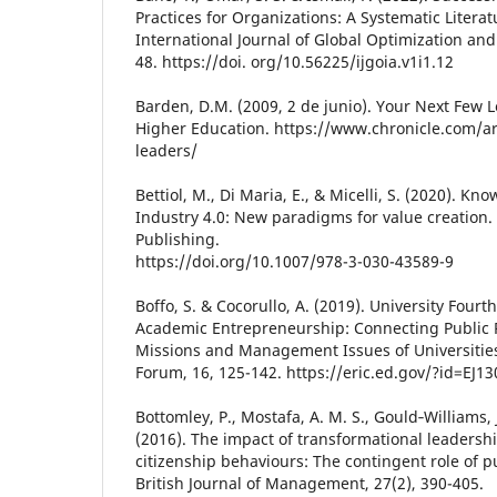
Practices for Organizations: A Systematic Liter
International Journal of Global Optimization and I
48. https://doi. org/10.56225/ijgoia.v1i1.12
Barden, D.M. (2009, 2 de junio). Your Next Few L
Higher Education. https://www.chronicle.com/ar
leaders/
Bettiol, M., Di Maria, E., & Micelli, S. (2020).
Industry 4.0: New paradigms for value creation.
Publishing.
https://doi.org/10.1007/978-3-030-43589-9
Boffo, S. & Cocorullo, A. (2019). University Fourt
Academic Entrepreneurship: Connecting Public 
Missions and Management Issues of Universitie
Forum, 16, 125-142. https://eric.ed.gov/?id=EJ1
Bottomley, P., Mostafa, A. M. S., Gould‐Williams, 
(2016). The impact of transformational leadersh
citizenship behaviours: The contingent role of pu
British Journal of Management, 27(2), 390-405.