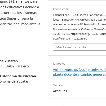
umano; 3) Elementos para
ciones educativas debido a
Cómo citar
 acuerdo a los sistemas
Jiménez León, R., & Cisneros Cohernour, E. 
ión Superior para la
(2023). Educación 4.0: Universidad y Gestió
organizacional mediante la
talento humano en la IV Revolución Industr
Reencuentro. Análisis De Problemas Universita
35
(86), 15–40. https://doi.org/10.24275/u
dcsh/reencuentro/202386-01
Más formatos de cita
de Yucatán
Número
n. (UADY). México
Vol. 35 Núm. 86 (2023): Universid
planta docente y cambio generac
 Autónoma de Yucatán
ónoma de Yucatán.
Sección
Artículos