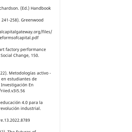
Richardson. (Ed.) Handbook
p. 241-258). Greenwood
alcapitalgateway.org/files/
eformsofcapital.pdf
art factory performance
 Social Change, 150.
2022). Metodologías activo -
s en estudiantes de
 Investigación En
riied.v3i5.56
 educación 4.0 para la
evolución industrial.
re.13.2022.8789
22). The Futures of