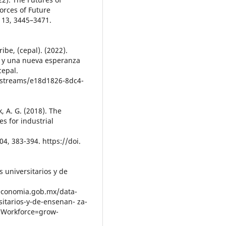
Forces of Future
 13, 3445–3471.
be, (cepal). (2022).
e y una nueva esperanza
cepal.
itstreams/e18d1826-8dc4-
k, A. G. (2018). The
s for industrial
04, 383-394. https://doi.
 universitarios y de
.economia.gob.mx/data-
itarios-y-de-ensenan- za-
hWorkforce=grow-