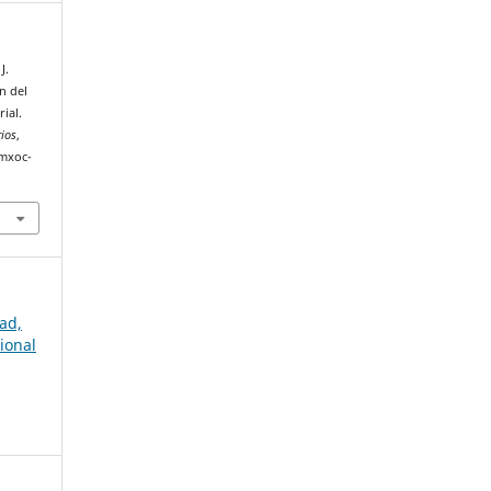
J.
n del
ial.
rios
,
amxoc-
ad,
ional