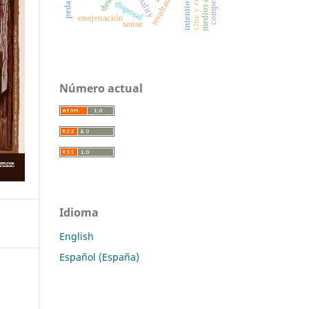
intentionality
disposal
enajenación
sense
Número actual
Idioma
English
Español (España)