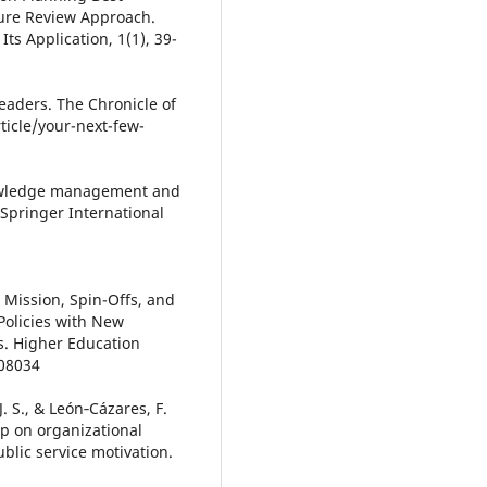
ature Review Approach.
ts Application, 1(1), 39-
eaders. The Chronicle of
ticle/your-next-few-
 Knowledge management and
 Springer International
h Mission, Spin-Offs, and
Policies with New
s. Higher Education
308034
J. S., & León‐Cázares, F.
ip on organizational
blic service motivation.