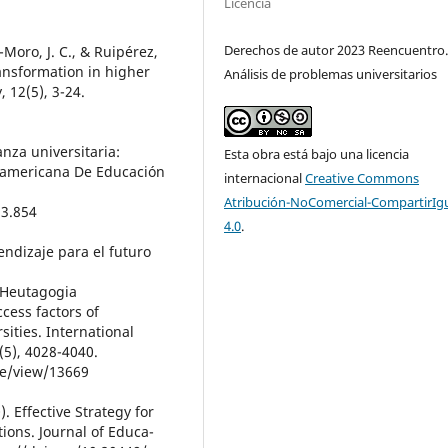
Licencia
Derechos de autor 2023 Reencuentro
Moro, J. C., & Ruipérez,
ansformation in higher
Análisis de problemas universitarios
, 12(5), 3-24.
anza universitaria:
Esta obra está bajo una licencia
roamericana De Educación
internacional
Creative Commons
Atribución-NoComercial-CompartirIg
33.854
4.0
.
endizaje para el futuro
#Heutagogia
ccess factors of
sities. International
(5), 4028-4040.
cle/view/13669
. Effective Strategy for
ions. Journal of Educa-