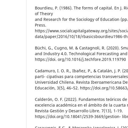
Bourdieu, P. (1986). The forms of capital. En J. 
of Theory
and Research for the Sociology of Education (p
Press.
https://www.socialcapitalgateway.org/sites/soci
data/paper/2016/10/18/rbasicsbourdieu1986-th
Büchi, G., Cugno, M. & Castagnoli, R. (2020). Sm
and Industry 4.0. Technological Forecasting and
https://doi. org/10.1016/j.techfore.2019.119790
Cadamuro, I. O. R., Ibañez, P., & Catalán, J. P. (
parti- cipativas para competencias transversale
Universidad Chilena. Revista Iberoamericana De
Educación, 3(5), 46–52. https://doi.org/10.58663/
Calderón, O. F. (2022). Fundamentos teóricos de
excelencia académica en el ámbito de la cuarta r
Revista Gestión y Desarrollo Libre. 7(13), 1-19.
https://doi.org/10.18041/2539-3669/gestion- lib
Carayannis, E.G., & Morawska-Jancelewicz, J. (20