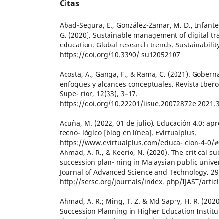
Citas
Abad-Segura, E., González-Zamar, M. D., Infante-
G. (2020). Sustainable management of digital tr
education: Global research trends. Sustainability
https://doi.org/10.3390/ su12052107
Acosta, A., Ganga, F., & Rama, C. (2021). Gobern
enfoques y alcances conceptuales. Revista Ibe
Supe- rior, 12(33), 3–17.
https://doi.org/10.22201/iisue.20072872e.2021.
Acuña, M. (2022, 01 de julio). Educación 4.0: apr
tecno- lógico [blog en línea]. Evirtualplus.
https://www.evirtualplus.com/educa- cion-4-0/
Ahmad, A. R., & Keerio, N. (2020). The critical su
succession plan- ning in Malaysian public univer
Journal of Advanced Science and Technology, 29
http://sersc.org/journals/index. php/IJAST/arti
Ahmad, A. R.; Ming, T. Z. & Md Sapry, H. R. (2020)
Succession Planning in Higher Education Institut