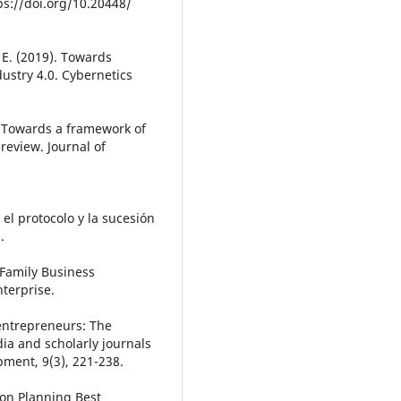
ps://doi.org/10.20448/
, E. (2019). Towards
ustry 4.0. Cybernetics
. Towards a framework of
 review. Journal of
 el protocolo y la sucesión
.
. Family Business
nterprise.
e entrepreneurs: The
a and scholarly journals
ment, 9(3), 221-238.
sion Planning Best