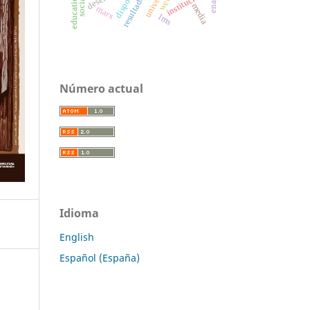
instituciones
weber
disposal
media
marx
lms
Número actual
Idioma
English
Español (España)