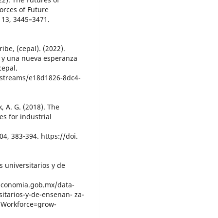
Forces of Future
 13, 3445–3471.
be, (cepal). (2022).
e y una nueva esperanza
cepal.
itstreams/e18d1826-8dc4-
k, A. G. (2018). The
s for industrial
04, 383-394. https://doi.
 universitarios y de
.economia.gob.mx/data-
itarios-y-de-ensenan- za-
hWorkforce=grow-