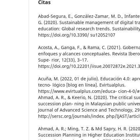
Citas
Abad-Segura, E., González-Zamar, M. D., Infante-
G. (2020). Sustainable management of digital tr
education: Global research trends. Sustainability
https://doi.org/10.3390/ su12052107
Acosta, A., Ganga, F., & Rama, C. (2021). Gobern
enfoques y alcances conceptuales. Revista Ibe
Supe- rior, 12(33), 3–17.
https://doi.org/10.22201/iisue.20072872e.2021.
Acuña, M. (2022, 01 de julio). Educación 4.0: apr
tecno- lógico [blog en línea]. Evirtualplus.
https://www.evirtualplus.com/educa- cion-4-0/
Ahmad, A. R., & Keerio, N. (2020). The critical su
succession plan- ning in Malaysian public univer
Journal of Advanced Science and Technology, 29
http://sersc.org/journals/index. php/IJAST/arti
Ahmad, A. R.; Ming, T. Z. & Md Sapry, H. R. (2020)
Succession Planning in Higher Education Institut