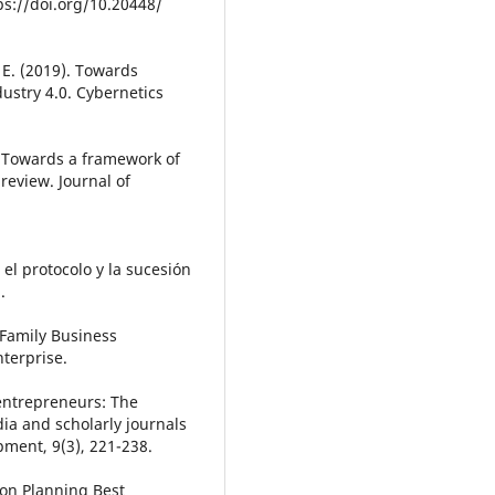
ps://doi.org/10.20448/
, E. (2019). Towards
ustry 4.0. Cybernetics
. Towards a framework of
 review. Journal of
 el protocolo y la sucesión
.
. Family Business
nterprise.
e entrepreneurs: The
a and scholarly journals
ment, 9(3), 221-238.
sion Planning Best