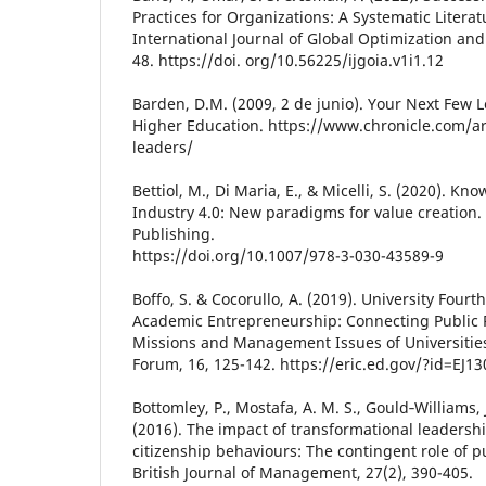
Practices for Organizations: A Systematic Liter
International Journal of Global Optimization and I
48. https://doi. org/10.56225/ijgoia.v1i1.12
Barden, D.M. (2009, 2 de junio). Your Next Few L
Higher Education. https://www.chronicle.com/ar
leaders/
Bettiol, M., Di Maria, E., & Micelli, S. (2020).
Industry 4.0: New paradigms for value creation.
Publishing.
https://doi.org/10.1007/978-3-030-43589-9
Boffo, S. & Cocorullo, A. (2019). University Fourt
Academic Entrepreneurship: Connecting Public 
Missions and Management Issues of Universitie
Forum, 16, 125-142. https://eric.ed.gov/?id=EJ1
Bottomley, P., Mostafa, A. M. S., Gould‐Williams, 
(2016). The impact of transformational leadersh
citizenship behaviours: The contingent role of pu
British Journal of Management, 27(2), 390-405.