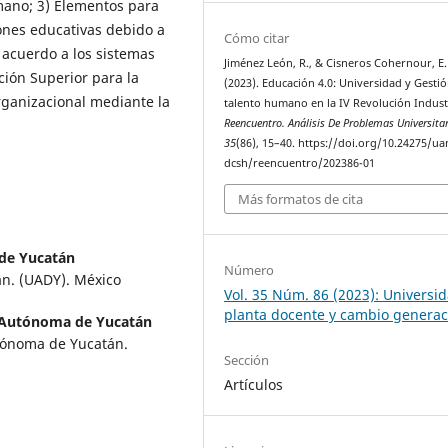
umano; 3) Elementos para
ciones educativas debido a
Cómo citar
 acuerdo a los sistemas
Jiménez León, R., & Cisneros Cohernour, E. 
ión Superior para la
(2023). Educación 4.0: Universidad y Gestió
organizacional mediante la
talento humano en la IV Revolución Industr
Reencuentro. Análisis De Problemas Universita
35
(86), 15–40. https://doi.org/10.24275/u
dcsh/reencuentro/202386-01
Más formatos de cita
de Yucatán
Número
n. (UADY). México
Vol. 35 Núm. 86 (2023): Universid
planta docente y cambio generac
 Autónoma de Yucatán
ónoma de Yucatán.
Sección
Artículos