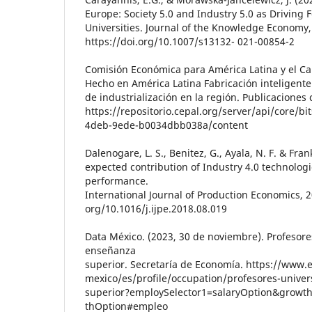
Europe: Society 5.0 and Industry 5.0 as Driving 
Universities. Journal of the Knowledge Economy,
https://doi.org/10.1007/s13132- 021-00854-2
Comisión Económica para América Latina y el Cari
Hecho en América Latina Fabricación inteligent
de industrialización en la región. Publicaciones 
https://repositorio.cepal.org/server/api/core/b
4deb-9ede-b0034dbb038a/content
Dalenogare, L. S., Benitez, G., Ayala, N. F. & Fran
expected contribution of Industry 4.0 technologie
performance.
International Journal of Production Economics, 2
org/10.1016/j.ijpe.2018.08.019
Data México. (2023, 30 de noviembre). Profesores
enseñanza
superior. Secretaría de Economía. https://www
mexico/es/profile/occupation/profesores-univers
superior?employSelector1=salaryOption&growt
thOption#empleo