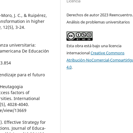
Licencia
Derechos de autor 2023 Reencuentro
Moro, J. C., & Ruipérez,
ansformation in higher
Análisis de problemas universitarios
, 12(5), 3-24.
anza universitaria:
Esta obra está bajo una licencia
roamericana De Educación
internacional
Creative Commons
Atribución-NoComercial-CompartirIg
33.854
4.0
.
endizaje para el futuro
#Heutagogia
ccess factors of
sities. International
(5), 4028-4040.
cle/view/13669
. Effective Strategy for
ions. Journal of Educa-