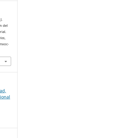
J.
n del
ial.
rios
,
amxoc-
ad,
ional