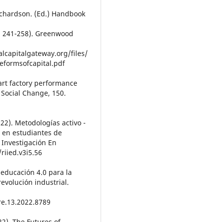
Richardson. (Ed.) Handbook
p. 241-258). Greenwood
alcapitalgateway.org/files/
eformsofcapital.pdf
art factory performance
 Social Change, 150.
2022). Metodologías activo -
s en estudiantes de
 Investigación En
riied.v3i5.56
 educación 4.0 para la
evolución industrial.
re.13.2022.8789
22). The Futures of