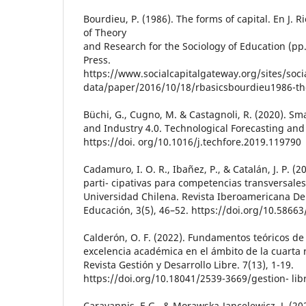
Bourdieu, P. (1986). The forms of capital. En J. 
of Theory
and Research for the Sociology of Education (p
Press.
https://www.socialcapitalgateway.org/sites/soci
data/paper/2016/10/18/rbasicsbourdieu1986-th
Büchi, G., Cugno, M. & Castagnoli, R. (2020). Sm
and Industry 4.0. Technological Forecasting and
https://doi. org/10.1016/j.techfore.2019.119790
Cadamuro, I. O. R., Ibañez, P., & Catalán, J. P. (
parti- cipativas para competencias transversale
Universidad Chilena. Revista Iberoamericana De
Educación, 3(5), 46–52. https://doi.org/10.58663/
Calderón, O. F. (2022). Fundamentos teóricos de
excelencia académica en el ámbito de la cuarta r
Revista Gestión y Desarrollo Libre. 7(13), 1-19.
https://doi.org/10.18041/2539-3669/gestion- lib
Carayannis, E.G., & Morawska-Jancelewicz, J. (20