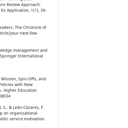
ature Review Approach.
ts Application, 1(1), 39-
eaders. The Chronicle of
ticle/your-next-few-
 Knowledge management and
 Springer International
h Mission, Spin-Offs, and
Policies with New
s. Higher Education
308034
J. S., & León‐Cázares, F.
ip on organizational
blic service motivation.