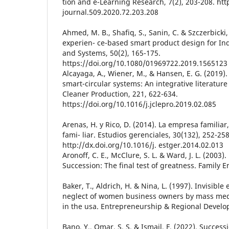
tion and e-Learning Research, 7(2), 203-208. htt
journal.509.2020.72.203.208
Ahmed, M. B., Shafiq, S., Sanin, C. & Szczerbicki
experien- ce-based smart product design for Ind
and Systems, 50(2), 165-175.
https://doi.org/10.1080/01969722.2019.1565123
Alcayaga, A., Wiener, M., & Hansen, E. G. (2019)
smart-circular systems: An integrative literature
Cleaner Production, 221, 622-634.
https://doi.org/10.1016/j.jclepro.2019.02.085
Arenas, H. y Rico, D. (2014). La empresa familiar,
fami- liar. Estudios gerenciales, 30(132), 252-258
http://dx.doi.org/10.1016/j. estger.2014.02.013
Aronoff, C. E., McClure, S. L. & Ward, J. L. (2003)
Succession: The final test of greatness. Family E
Baker, T., Aldrich, H. & Nina, L. (1997). Invisibl
neglect of women business owners by mass medi
in the usa. Entrepreneurship & Regional Develop
Bano, Y., Omar, S. S. & Ismail, F. (2022). Succes