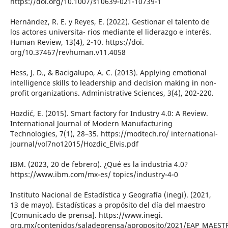
https://doi.org/10.1007/s10639-021-10739-1
Hernández, R. E. y Reyes, E. (2022). Gestionar el talento de
los actores universita- rios mediante el liderazgo e interés.
Human Review, 13(4), 2-10. https://doi.
org/10.37467/revhuman.v11.4058
Hess, J. D., & Bacigalupo, A. C. (2013). Applying emotional
intelligence skills to leadership and decision making in non-
profit organizations. Administrative Sciences, 3(4), 202-220.
Hozdić, E. (2015). Smart factory for Industry 4.0: A Review.
International Journal of Modern Manufacturing
Technologies, 7(1), 28–35. https://modtech.ro/ international-
journal/vol7no12015/Hozdic_Elvis.pdf
IBM. (2023, 20 de febrero). ¿Qué es la industria 4.0?
https://www.ibm.com/mx-es/ topics/industry-4-0
Instituto Nacional de Estadística y Geografía (inegi). (2021,
13 de mayo). Estadísticas a propósito del día del maestro
[Comunicado de prensa]. https://www.inegi.
org.mx/contenidos/saladeprensa/aproposito/2021/EAP_MAEST