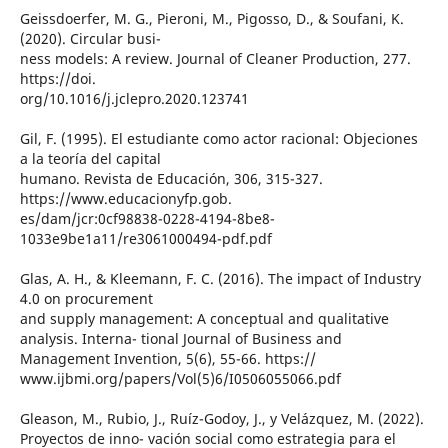
Geissdoerfer, M. G., Pieroni, M., Pigosso, D., & Soufani, K.
(2020). Circular busi-
ness models: A review. Journal of Cleaner Production, 277.
https://doi.
org/10.1016/j.jclepro.2020.123741
Gil, F. (1995). El estudiante como actor racional: Objeciones
a la teoría del capital
humano. Revista de Educación, 306, 315-327.
https://www.educacionyfp.gob.
es/dam/jcr:0cf98838-0228-4194-8be8-
1033e9be1a11/re3061000494-pdf.pdf
Glas, A. H., & Kleemann, F. C. (2016). The impact of Industry
4.0 on procurement
and supply management: A conceptual and qualitative
analysis. Interna- tional Journal of Business and
Management Invention, 5(6), 55-66. https://
www.ijbmi.org/papers/Vol(5)6/I0506055066.pdf
Gleason, M., Rubio, J., Ruíz-Godoy, J., y Velázquez, M. (2022).
Proyectos de inno- vación social como estrategia para el