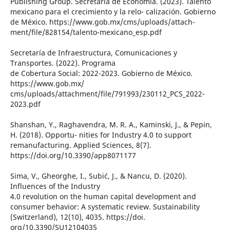
Publishing Group. Secretaría de Economía. (2023). Talento
mexicano para el crecimiento y la relo- calización. Gobierno
de México. https://www.gob.mx/cms/uploads/attach-
ment/file/828154/talento-mexicano_esp.pdf
Secretaría de Infraestructura, Comunicaciones y
Transportes. (2022). Programa
de Cobertura Social: 2022-2023. Gobierno de México.
https://www.gob.mx/
cms/uploads/attachment/file/791993/230112_PCS_2022-
2023.pdf
Shanshan, Y., Raghavendra, M. R. A., Kaminski, J., & Pepin,
H. (2018). Opportu- nities for Industry 4.0 to support
remanufacturing. Applied Sciences, 8(7).
https://doi.org/10.3390/app8071177
Sima, V., Gheorghe, I., Subić, J., & Nancu, D. (2020).
Influences of the Industry
4.0 revolution on the human capital development and
consumer behavior: A systematic review. Sustainability
(Switzerland), 12(10), 4035. https://doi.
org/10.3390/SU12104035