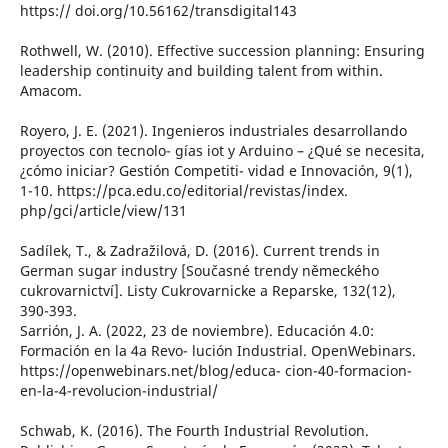
https:// doi.org/10.56162/transdigital143
Rothwell, W. (2010). Effective succession planning: Ensuring
leadership continuity and building talent from within.
Amacom.
Royero, J. E. (2021). Ingenieros industriales desarrollando
proyectos con tecnolo- gías iot y Arduino – ¿Qué se necesita,
¿cómo iniciar? Gestión Competiti- vidad e Innovación, 9(1),
1-10. https://pca.edu.co/editorial/revistas/index.
php/gci/article/view/131
Sadílek, T., & Zadražilová, D. (2016). Current trends in
German sugar industry [Současné trendy německého
cukrovarnictví]. Listy Cukrovarnicke a Reparske, 132(12),
390-393.
Sarrión, J. A. (2022, 23 de noviembre). Educación 4.0:
Formación en la 4a Revo- lución Industrial. OpenWebinars.
https://openwebinars.net/blog/educa- cion-40-formacion-
en-la-4-revolucion-industrial/
Schwab, K. (2016). The Fourth Industrial Revolution.