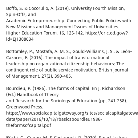
Boffo, S. & Cocorullo, A. (2019). University Fourth Mission,
Spin-Offs, and
Academic Entrepreneurship: Connecting Public Policies with
New Missions and Management Issues of Universities.
Higher Education Forum, 16, 125-142. https://eric.ed.gov/?
id=EJ1308034
Bottomley, P., Mostafa, A. M. S., Gould‐Williams, J. S., & León‐
Cázares, F. (2016). The impact of transformational
leadership on organizational citizenship behaviours: The
contingent role of public service motivation. British Journal
of Management, 27(2), 390-405.
Bourdieu, P. (1986). The forms of capital. En J. Richardson.
(Ed.) Handbook of Theory
and Research for the Sociology of Education (pp. 241-258).
Greenwood Press.
https://www.socialcapitalgateway.org/sites/socialcapitalgatewa
data/paper/2016/10/18/rbasicsbourdieu1986-
theformsofcapital.pdf
Büchi, G., Cugno, M. & Castagnoli, R. (2020). Smart factory