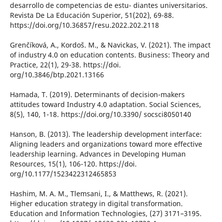
desarrollo de competencias de estu- diantes universitarios.
Revista De La Educación Superior, 51(202), 69-88.
https://doi.org/10.36857/resu.2022.202.2118
Grenčíková, A., Kordoš. M., & Navickas, V. (2021). The impact
of industry 4.0 on education contents. Business: Theory and
Practice, 22(1), 29-38. https://doi.
org/10.3846/btp.2021.13166
Hamada, T. (2019). Determinants of decision-makers
attitudes toward Industry 4.0 adaptation. Social Sciences,
8(5), 140, 1-18. https://doi.org/10.3390/ socsci8050140
Hanson, B. (2013). The leadership development interface:
Aligning leaders and organizations toward more effective
leadership learning. Advances in Developing Human
Resources, 15(1), 106-120. https://doi.
org/10.1177/1523422312465853
Hashim, M. A. M., Tlemsani, I., & Matthews, R. (2021).
Higher education strategy in digital transformation.
Education and Information Technologies, (27) 3171–3195.