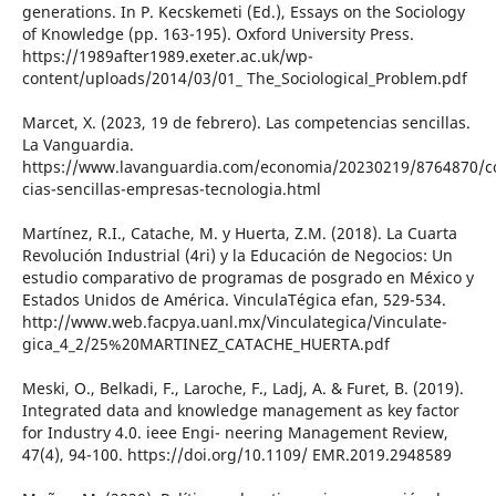
generations. In P. Kecskemeti (Ed.), Essays on the Sociology
of Knowledge (pp. 163-195). Oxford University Press.
https://1989after1989.exeter.ac.uk/wp-
content/uploads/2014/03/01_ The_Sociological_Problem.pdf
Marcet, X. (2023, 19 de febrero). Las competencias sencillas.
La Vanguardia.
https://www.lavanguardia.com/economia/20230219/8764870/
cias-sencillas-empresas-tecnologia.html
Martínez, R.I., Catache, M. y Huerta, Z.M. (2018). La Cuarta
Revolución Industrial (4ri) y la Educación de Negocios: Un
estudio comparativo de programas de posgrado en México y
Estados Unidos de América. VinculaTégica efan, 529-534.
http://www.web.facpya.uanl.mx/Vinculategica/Vinculate-
gica_4_2/25%20MARTINEZ_CATACHE_HUERTA.pdf
Meski, O., Belkadi, F., Laroche, F., Ladj, A. & Furet, B. (2019).
Integrated data and knowledge management as key factor
for Industry 4.0. ieee Engi- neering Management Review,
47(4), 94-100. https://doi.org/10.1109/ EMR.2019.2948589