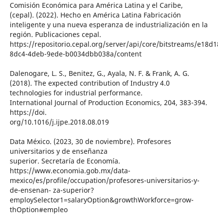
Comisión Económica para América Latina y el Caribe,
(cepal). (2022). Hecho en América Latina Fabricación
inteligente y una nueva esperanza de industrialización en la
región. Publicaciones cepal.
https://repositorio.cepal.org/server/api/core/bitstreams/e18d1
8dc4-4deb-9ede-b0034dbb038a/content
Dalenogare, L. S., Benitez, G., Ayala, N. F. & Frank, A. G.
(2018). The expected contribution of Industry 4.0
technologies for industrial performance.
International Journal of Production Economics, 204, 383-394.
https://doi.
org/10.1016/j.ijpe.2018.08.019
Data México. (2023, 30 de noviembre). Profesores
universitarios y de enseñanza
superior. Secretaría de Economía.
https://www.economia.gob.mx/data-
mexico/es/profile/occupation/profesores-universitarios-y-
de-ensenan- za-superior?
employSelector1=salaryOption&growthWorkforce=grow-
thOption#empleo