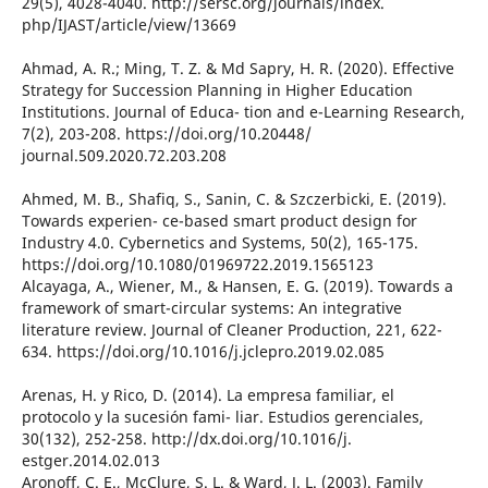
29(5), 4028-4040. http://sersc.org/journals/index.
php/IJAST/article/view/13669
Ahmad, A. R.; Ming, T. Z. & Md Sapry, H. R. (2020). Effective
Strategy for Succession Planning in Higher Education
Institutions. Journal of Educa- tion and e-Learning Research,
7(2), 203-208. https://doi.org/10.20448/
journal.509.2020.72.203.208
Ahmed, M. B., Shafiq, S., Sanin, C. & Szczerbicki, E. (2019).
Towards experien- ce-based smart product design for
Industry 4.0. Cybernetics and Systems, 50(2), 165-175.
https://doi.org/10.1080/01969722.2019.1565123
Alcayaga, A., Wiener, M., & Hansen, E. G. (2019). Towards a
framework of smart-circular systems: An integrative
literature review. Journal of Cleaner Production, 221, 622-
634. https://doi.org/10.1016/j.jclepro.2019.02.085
Arenas, H. y Rico, D. (2014). La empresa familiar, el
protocolo y la sucesión fami- liar. Estudios gerenciales,
30(132), 252-258. http://dx.doi.org/10.1016/j.
estger.2014.02.013
Aronoff, C. E., McClure, S. L. & Ward, J. L. (2003). Family