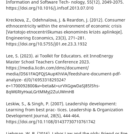
Information and Software Tech- nology, 55(12), 2049-2075.
https://doi.org/10.1016/j.infsof.2013.07.010
Kreckova, Z., Odehnalova, J. & Reardon, J. (2012). Consumer
ethnocentricity within the environment of economic crisis
[Vartotojo etnocentriškumas ekonominės krizės aplinkoje].
Engineering Economics, 23(3), 271–281.
https://doi.org/10.5755/j01.ee.23.3.1932
Lee, S. (2023). ai Toolkit for Educators. eit InnoEnergy
Master School Teachers Conference 2023.
https://media.licdn.com/dms/document/
media/D561FAQFQjSAupKhViA/feedshare-document-pdf-
analyze- d/0/1695331829324?
e=1700092800&v=beta&t=urVXGgwDaSJ85l5hs-
8qW6RtyHxaLGrtMMyJ2ZuUWmH8
Leskiw, S., & Singh, P. (2007). Leadership development:
Learning from best prac- tices. Leadership & Organization
Development Journal, 28(5), 444-464.
https://doi.org/10.1108/01437730710761742
Liebman, W. B. (2016). Labor Law and the nlrb: Friend or Foe