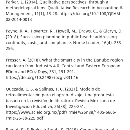
Parker, L. (2014). Qualitative perspectives: through a
methodological lens. Quali- tative Research in Accounting &
Management, 11(1), 13-28. https://doi. org/10.1108/QRAM-
02-2014-0013
Payne, R. A., Hovarter, R., Howell, M., Draws, C., & Gieryn, D.
(2018). Succession planning in public health: addressing
continuity, costs, and compliance. Nurse Leader, 16(4), 253–
256.
Prosser, A. (2018). What the smart city in the Danube region
can learn from Industry 4.0. Central and Eastern European
EDem and EGov Days, 331, 191-201.
https://doi.org/10.24989/ocg.v331.16
Quezada, C. S. & Salinas, T. C. (2021). Modelo de
retroalimentación para el apren- dizaje: Una propuesta
basada en la revisión de literatura. Revista Mexicana de
Investigación Educativa, 26(88), 225-251.
https://www.scielo.org.mx/pdf/ rmie/v26n88/1405-6666-
rmie-26-88-225.pdf
Rajput, S., & Prakash Singh, S. (2019). Connecting circular