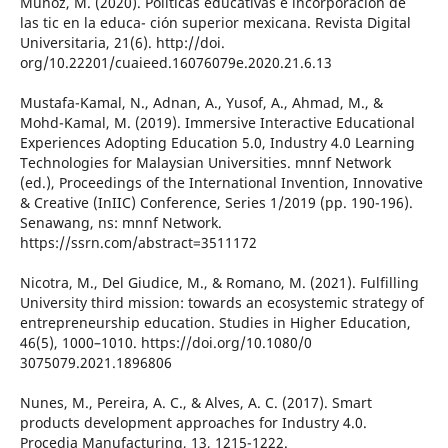
Muñoz, M. (2020). Políticas educativas e incorporación de
las tic en la educa- ción superior mexicana. Revista Digital
Universitaria, 21(6). http://doi.
org/10.22201/cuaieed.16076079e.2020.21.6.13
Mustafa-Kamal, N., Adnan, A., Yusof, A., Ahmad, M., &
Mohd-Kamal, M. (2019). Immersive Interactive Educational
Experiences Adopting Education 5.0, Industry 4.0 Learning
Technologies for Malaysian Universities. mnnf Network
(ed.), Proceedings of the International Invention, Innovative
& Creative (InIIC) Conference, Series 1/2019 (pp. 190-196).
Senawang, ns: mnnf Network.
https://ssrn.com/abstract=3511172
Nicotra, M., Del Giudice, M., & Romano, M. (2021). Fulfilling
University third mission: towards an ecosystemic strategy of
entrepreneurship education. Studies in Higher Education,
46(5), 1000–1010. https://doi.org/10.1080/0
3075079.2021.1896806
Nunes, M., Pereira, A. C., & Alves, A. C. (2017). Smart
products development approaches for Industry 4.0.
Procedia Manufacturing, 13, 1215-1222.