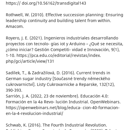
https:// doi.org/10.56162/transdigital143
Rothwell, W. (2010). Effective succession planning: Ensuring
leadership continuity and building talent from within.
Amacom.
Royero, J. E. (2021). Ingenieros industriales desarrollando
proyectos con tecnolo- gías iot y Arduino – ¿Qué se necesita,
¿cómo iniciar? Gestión Competiti- vidad e Innovación, 9(1),
1-10. https://pca.edu.co/editorial/revistas/index.
php/gci/article/view/131
Sadílek, T., & Zadražilová, D. (2016). Current trends in
German sugar industry [Současné trendy německého
cukrovarnictví]. Listy Cukrovarnicke a Reparske, 132(12),
390-393.
Sarrión, J. A. (2022, 23 de noviembre). Educación 4.0:
Formación en la 4a Revo- lución Industrial. OpenWebinars.
https://openwebinars.net/blog/educa- cion-40-formacion-
en-la-4-revolucion-industrial/
Schwab, K. (2016). The Fourth Industrial Revolution.