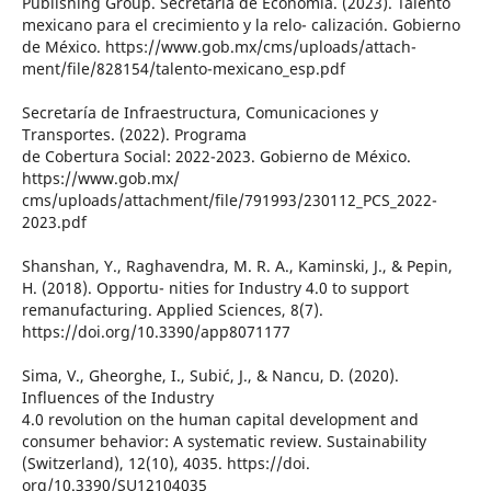
Publishing Group. Secretaría de Economía. (2023). Talento
mexicano para el crecimiento y la relo- calización. Gobierno
de México. https://www.gob.mx/cms/uploads/attach-
ment/file/828154/talento-mexicano_esp.pdf
Secretaría de Infraestructura, Comunicaciones y
Transportes. (2022). Programa
de Cobertura Social: 2022-2023. Gobierno de México.
https://www.gob.mx/
cms/uploads/attachment/file/791993/230112_PCS_2022-
2023.pdf
Shanshan, Y., Raghavendra, M. R. A., Kaminski, J., & Pepin,
H. (2018). Opportu- nities for Industry 4.0 to support
remanufacturing. Applied Sciences, 8(7).
https://doi.org/10.3390/app8071177
Sima, V., Gheorghe, I., Subić, J., & Nancu, D. (2020).
Influences of the Industry
4.0 revolution on the human capital development and
consumer behavior: A systematic review. Sustainability
(Switzerland), 12(10), 4035. https://doi.
org/10.3390/SU12104035