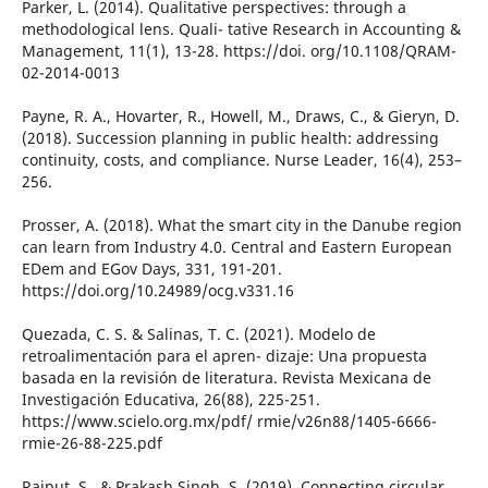
Parker, L. (2014). Qualitative perspectives: through a
methodological lens. Quali- tative Research in Accounting &
Management, 11(1), 13-28. https://doi. org/10.1108/QRAM-
02-2014-0013
Payne, R. A., Hovarter, R., Howell, M., Draws, C., & Gieryn, D.
(2018). Succession planning in public health: addressing
continuity, costs, and compliance. Nurse Leader, 16(4), 253–
256.
Prosser, A. (2018). What the smart city in the Danube region
can learn from Industry 4.0. Central and Eastern European
EDem and EGov Days, 331, 191-201.
https://doi.org/10.24989/ocg.v331.16
Quezada, C. S. & Salinas, T. C. (2021). Modelo de
retroalimentación para el apren- dizaje: Una propuesta
basada en la revisión de literatura. Revista Mexicana de
Investigación Educativa, 26(88), 225-251.
https://www.scielo.org.mx/pdf/ rmie/v26n88/1405-6666-
rmie-26-88-225.pdf
Rajput, S., & Prakash Singh, S. (2019). Connecting circular