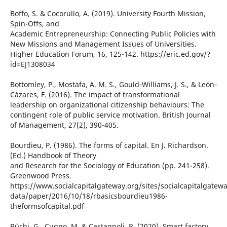
Boffo, S. & Cocorullo, A. (2019). University Fourth Mission,
Spin-Offs, and
Academic Entrepreneurship: Connecting Public Policies with
New Missions and Management Issues of Universities.
Higher Education Forum, 16, 125-142. https://eric.ed.gov/?
id=EJ1308034
Bottomley, P., Mostafa, A. M. S., Gould‐Williams, J. S., & León‐
Cázares, F. (2016). The impact of transformational
leadership on organizational citizenship behaviours: The
contingent role of public service motivation. British Journal
of Management, 27(2), 390-405.
Bourdieu, P. (1986). The forms of capital. En J. Richardson.
(Ed.) Handbook of Theory
and Research for the Sociology of Education (pp. 241-258).
Greenwood Press.
https://www.socialcapitalgateway.org/sites/socialcapitalgatewa
data/paper/2016/10/18/rbasicsbourdieu1986-
theformsofcapital.pdf
Büchi, G., Cugno, M. & Castagnoli, R. (2020). Smart factory