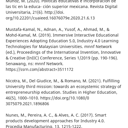
Muñoz, M. (2020). Políticas educativas e incorporación de
las tic en la educa- ción superior mexicana. Revista Digital
Universitaria, 21(6). http://doi.
org/10.22201/cuaieed.16076079e.2020.21.6.13
Mustafa-Kamal, N., Adnan, A., Yusof, A., Ahmad, M., &
Mohd-Kamal, M. (2019). Immersive Interactive Educational
Experiences Adopting Education 5.0, Industry 4.0 Learning
Technologies for Malaysian Universities. mnnf Network
(ed.), Proceedings of the International Invention, Innovative
& Creative (InIIC) Conference, Series 1/2019 (pp. 190-196).
Senawang, ns: mnnf Network.
https://ssrn.com/abstract=3511172
Nicotra, M., Del Giudice, M., & Romano, M. (2021). Fulfilling
University third mission: towards an ecosystemic strategy of
entrepreneurship education. Studies in Higher Education,
46(5), 1000–1010. https://doi.org/10.1080/0
3075079.2021.1896806
Nunes, M., Pereira, A. C., & Alves, A. C. (2017). Smart
products development approaches for Industry 4.0.
Procedia Manufacturing, 13, 1215-1222.