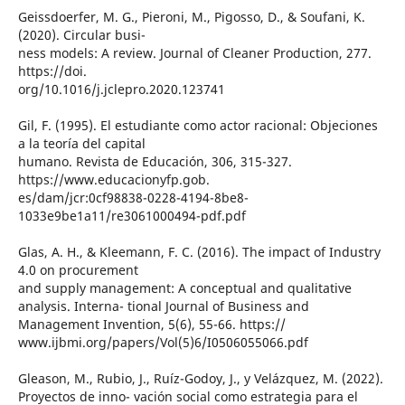
Geissdoerfer, M. G., Pieroni, M., Pigosso, D., & Soufani, K.
(2020). Circular busi-
ness models: A review. Journal of Cleaner Production, 277.
https://doi.
org/10.1016/j.jclepro.2020.123741
Gil, F. (1995). El estudiante como actor racional: Objeciones
a la teoría del capital
humano. Revista de Educación, 306, 315-327.
https://www.educacionyfp.gob.
es/dam/jcr:0cf98838-0228-4194-8be8-
1033e9be1a11/re3061000494-pdf.pdf
Glas, A. H., & Kleemann, F. C. (2016). The impact of Industry
4.0 on procurement
and supply management: A conceptual and qualitative
analysis. Interna- tional Journal of Business and
Management Invention, 5(6), 55-66. https://
www.ijbmi.org/papers/Vol(5)6/I0506055066.pdf
Gleason, M., Rubio, J., Ruíz-Godoy, J., y Velázquez, M. (2022).
Proyectos de inno- vación social como estrategia para el