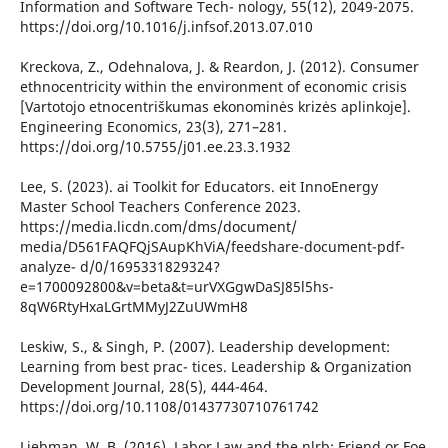
Information and Software Tech- nology, 55(12), 2049-2075.
https://doi.org/10.1016/j.infsof.2013.07.010
Kreckova, Z., Odehnalova, J. & Reardon, J. (2012). Consumer
ethnocentricity within the environment of economic crisis
[Vartotojo etnocentriškumas ekonominės krizės aplinkoje].
Engineering Economics, 23(3), 271–281.
https://doi.org/10.5755/j01.ee.23.3.1932
Lee, S. (2023). ai Toolkit for Educators. eit InnoEnergy
Master School Teachers Conference 2023.
https://media.licdn.com/dms/document/
media/D561FAQFQjSAupKhViA/feedshare-document-pdf-
analyze- d/0/1695331829324?
e=1700092800&v=beta&t=urVXGgwDaSJ85l5hs-
8qW6RtyHxaLGrtMMyJ2ZuUWmH8
Leskiw, S., & Singh, P. (2007). Leadership development:
Learning from best prac- tices. Leadership & Organization
Development Journal, 28(5), 444-464.
https://doi.org/10.1108/01437730710761742
Liebman, W. B. (2016). Labor Law and the nlrb: Friend or Foe