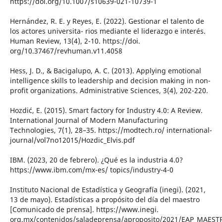
https://doi.org/10.1007/s10639-021-10739-1
Hernández, R. E. y Reyes, E. (2022). Gestionar el talento de
los actores universita- rios mediante el liderazgo e interés.
Human Review, 13(4), 2-10. https://doi.
org/10.37467/revhuman.v11.4058
Hess, J. D., & Bacigalupo, A. C. (2013). Applying emotional
intelligence skills to leadership and decision making in non-
profit organizations. Administrative Sciences, 3(4), 202-220.
Hozdić, E. (2015). Smart factory for Industry 4.0: A Review.
International Journal of Modern Manufacturing
Technologies, 7(1), 28–35. https://modtech.ro/ international-
journal/vol7no12015/Hozdic_Elvis.pdf
IBM. (2023, 20 de febrero). ¿Qué es la industria 4.0?
https://www.ibm.com/mx-es/ topics/industry-4-0
Instituto Nacional de Estadística y Geografía (inegi). (2021,
13 de mayo). Estadísticas a propósito del día del maestro
[Comunicado de prensa]. https://www.inegi.
org.mx/contenidos/saladeprensa/aproposito/2021/EAP_MAEST