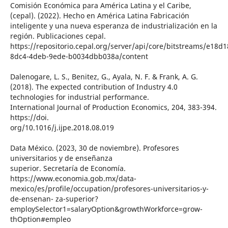
Comisión Económica para América Latina y el Caribe,
(cepal). (2022). Hecho en América Latina Fabricación
inteligente y una nueva esperanza de industrialización en la
región. Publicaciones cepal.
https://repositorio.cepal.org/server/api/core/bitstreams/e18d1
8dc4-4deb-9ede-b0034dbb038a/content
Dalenogare, L. S., Benitez, G., Ayala, N. F. & Frank, A. G.
(2018). The expected contribution of Industry 4.0
technologies for industrial performance.
International Journal of Production Economics, 204, 383-394.
https://doi.
org/10.1016/j.ijpe.2018.08.019
Data México. (2023, 30 de noviembre). Profesores
universitarios y de enseñanza
superior. Secretaría de Economía.
https://www.economia.gob.mx/data-
mexico/es/profile/occupation/profesores-universitarios-y-
de-ensenan- za-superior?
employSelector1=salaryOption&growthWorkforce=grow-
thOption#empleo