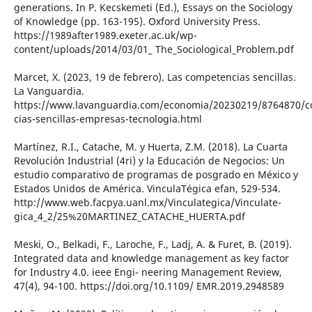
generations. In P. Kecskemeti (Ed.), Essays on the Sociology
of Knowledge (pp. 163-195). Oxford University Press.
https://1989after1989.exeter.ac.uk/wp-
content/uploads/2014/03/01_ The_Sociological_Problem.pdf
Marcet, X. (2023, 19 de febrero). Las competencias sencillas.
La Vanguardia.
https://www.lavanguardia.com/economia/20230219/8764870/
cias-sencillas-empresas-tecnologia.html
Martínez, R.I., Catache, M. y Huerta, Z.M. (2018). La Cuarta
Revolución Industrial (4ri) y la Educación de Negocios: Un
estudio comparativo de programas de posgrado en México y
Estados Unidos de América. VinculaTégica efan, 529-534.
http://www.web.facpya.uanl.mx/Vinculategica/Vinculate-
gica_4_2/25%20MARTINEZ_CATACHE_HUERTA.pdf
Meski, O., Belkadi, F., Laroche, F., Ladj, A. & Furet, B. (2019).
Integrated data and knowledge management as key factor
for Industry 4.0. ieee Engi- neering Management Review,
47(4), 94-100. https://doi.org/10.1109/ EMR.2019.2948589