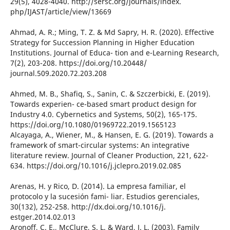
29(5), 4028-4040. http://sersc.org/journals/index.
php/IJAST/article/view/13669
Ahmad, A. R.; Ming, T. Z. & Md Sapry, H. R. (2020). Effective
Strategy for Succession Planning in Higher Education
Institutions. Journal of Educa- tion and e-Learning Research,
7(2), 203-208. https://doi.org/10.20448/
journal.509.2020.72.203.208
Ahmed, M. B., Shafiq, S., Sanin, C. & Szczerbicki, E. (2019).
Towards experien- ce-based smart product design for
Industry 4.0. Cybernetics and Systems, 50(2), 165-175.
https://doi.org/10.1080/01969722.2019.1565123
Alcayaga, A., Wiener, M., & Hansen, E. G. (2019). Towards a
framework of smart-circular systems: An integrative
literature review. Journal of Cleaner Production, 221, 622-
634. https://doi.org/10.1016/j.jclepro.2019.02.085
Arenas, H. y Rico, D. (2014). La empresa familiar, el
protocolo y la sucesión fami- liar. Estudios gerenciales,
30(132), 252-258. http://dx.doi.org/10.1016/j.
estger.2014.02.013
Aronoff, C. E., McClure, S. L. & Ward, J. L. (2003). Family