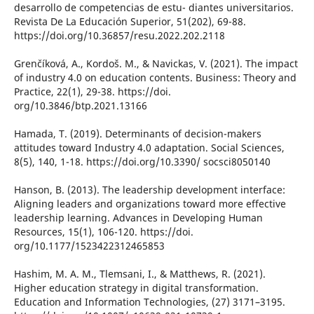
desarrollo de competencias de estu- diantes universitarios.
Revista De La Educación Superior, 51(202), 69-88.
https://doi.org/10.36857/resu.2022.202.2118
Grenčíková, A., Kordoš. M., & Navickas, V. (2021). The impact
of industry 4.0 on education contents. Business: Theory and
Practice, 22(1), 29-38. https://doi.
org/10.3846/btp.2021.13166
Hamada, T. (2019). Determinants of decision-makers
attitudes toward Industry 4.0 adaptation. Social Sciences,
8(5), 140, 1-18. https://doi.org/10.3390/ socsci8050140
Hanson, B. (2013). The leadership development interface:
Aligning leaders and organizations toward more effective
leadership learning. Advances in Developing Human
Resources, 15(1), 106-120. https://doi.
org/10.1177/1523422312465853
Hashim, M. A. M., Tlemsani, I., & Matthews, R. (2021).
Higher education strategy in digital transformation.
Education and Information Technologies, (27) 3171–3195.