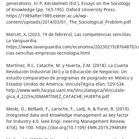
generations. In P. Kecskemeti (Ed.), Essays on the Sociology
of Knowledge (pp. 163-195). Oxford University Press.
https://1989after1989.exeter.ac.uk/wp-
content/uploads/2014/03/01_ The_Sociological_Problem.pdf
Marcet, X. (2023, 19 de febrero). Las competencias sencillas.
La Vanguardia.
https://www.lavanguardia.com/economia/20230219/8764870/
cias-sencillas-empresas-tecnologia.html
Martínez, R.I., Catache, M. y Huerta, Z.M. (2018). La Cuarta
Revolución Industrial (4ri) y la Educación de Negocios: Un
estudio comparativo de programas de posgrado en México y
Estados Unidos de América. VinculaTégica efan, 529-534.
http://www.web.facpya.uanl.mx/Vinculategica/Vinculate-
gica_4_2/25%20MARTINEZ_CATACHE_HUERTA.pdf
Meski, O., Belkadi, F., Laroche, F., Ladj, A. & Furet, B. (2019).
Integrated data and knowledge management as key factor
for Industry 4.0. ieee Engi- neering Management Review,
47(4), 94-100. https://doi.org/10.1109/ EMR.2019.2948589