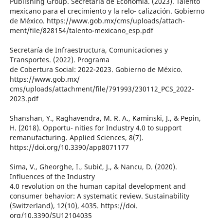
Publishing Group. Secretaría de Economía. (2023). Talento
mexicano para el crecimiento y la relo- calización. Gobierno
de México. https://www.gob.mx/cms/uploads/attach-
ment/file/828154/talento-mexicano_esp.pdf
Secretaría de Infraestructura, Comunicaciones y
Transportes. (2022). Programa
de Cobertura Social: 2022-2023. Gobierno de México.
https://www.gob.mx/
cms/uploads/attachment/file/791993/230112_PCS_2022-
2023.pdf
Shanshan, Y., Raghavendra, M. R. A., Kaminski, J., & Pepin,
H. (2018). Opportu- nities for Industry 4.0 to support
remanufacturing. Applied Sciences, 8(7).
https://doi.org/10.3390/app8071177
Sima, V., Gheorghe, I., Subić, J., & Nancu, D. (2020).
Influences of the Industry
4.0 revolution on the human capital development and
consumer behavior: A systematic review. Sustainability
(Switzerland), 12(10), 4035. https://doi.
org/10.3390/SU12104035