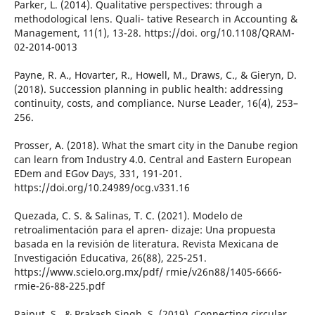
Parker, L. (2014). Qualitative perspectives: through a
methodological lens. Quali- tative Research in Accounting &
Management, 11(1), 13-28. https://doi. org/10.1108/QRAM-
02-2014-0013
Payne, R. A., Hovarter, R., Howell, M., Draws, C., & Gieryn, D.
(2018). Succession planning in public health: addressing
continuity, costs, and compliance. Nurse Leader, 16(4), 253–
256.
Prosser, A. (2018). What the smart city in the Danube region
can learn from Industry 4.0. Central and Eastern European
EDem and EGov Days, 331, 191-201.
https://doi.org/10.24989/ocg.v331.16
Quezada, C. S. & Salinas, T. C. (2021). Modelo de
retroalimentación para el apren- dizaje: Una propuesta
basada en la revisión de literatura. Revista Mexicana de
Investigación Educativa, 26(88), 225-251.
https://www.scielo.org.mx/pdf/ rmie/v26n88/1405-6666-
rmie-26-88-225.pdf
Rajput, S., & Prakash Singh, S. (2019). Connecting circular