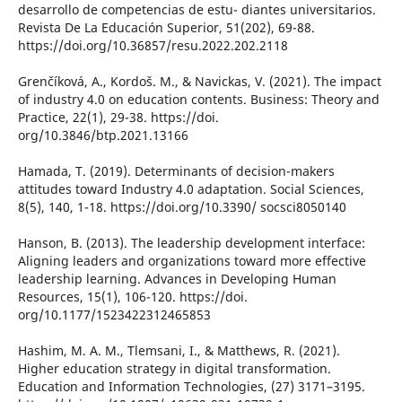
desarrollo de competencias de estu- diantes universitarios.
Revista De La Educación Superior, 51(202), 69-88.
https://doi.org/10.36857/resu.2022.202.2118
Grenčíková, A., Kordoš. M., & Navickas, V. (2021). The impact
of industry 4.0 on education contents. Business: Theory and
Practice, 22(1), 29-38. https://doi.
org/10.3846/btp.2021.13166
Hamada, T. (2019). Determinants of decision-makers
attitudes toward Industry 4.0 adaptation. Social Sciences,
8(5), 140, 1-18. https://doi.org/10.3390/ socsci8050140
Hanson, B. (2013). The leadership development interface:
Aligning leaders and organizations toward more effective
leadership learning. Advances in Developing Human
Resources, 15(1), 106-120. https://doi.
org/10.1177/1523422312465853
Hashim, M. A. M., Tlemsani, I., & Matthews, R. (2021).
Higher education strategy in digital transformation.
Education and Information Technologies, (27) 3171–3195.