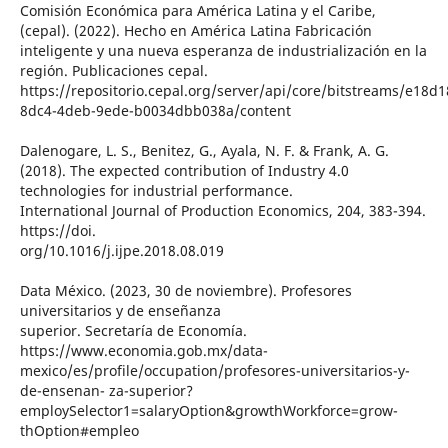
Comisión Económica para América Latina y el Caribe,
(cepal). (2022). Hecho en América Latina Fabricación
inteligente y una nueva esperanza de industrialización en la
región. Publicaciones cepal.
https://repositorio.cepal.org/server/api/core/bitstreams/e18d1
8dc4-4deb-9ede-b0034dbb038a/content
Dalenogare, L. S., Benitez, G., Ayala, N. F. & Frank, A. G.
(2018). The expected contribution of Industry 4.0
technologies for industrial performance.
International Journal of Production Economics, 204, 383-394.
https://doi.
org/10.1016/j.ijpe.2018.08.019
Data México. (2023, 30 de noviembre). Profesores
universitarios y de enseñanza
superior. Secretaría de Economía.
https://www.economia.gob.mx/data-
mexico/es/profile/occupation/profesores-universitarios-y-
de-ensenan- za-superior?
employSelector1=salaryOption&growthWorkforce=grow-
thOption#empleo