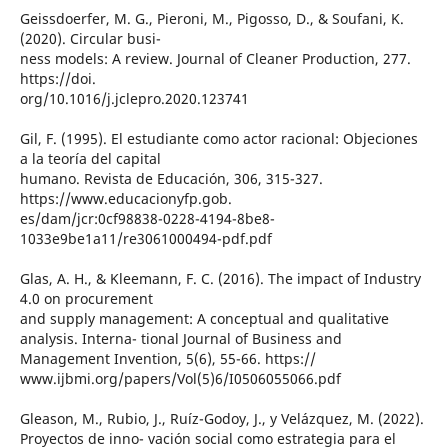
Geissdoerfer, M. G., Pieroni, M., Pigosso, D., & Soufani, K.
(2020). Circular busi-
ness models: A review. Journal of Cleaner Production, 277.
https://doi.
org/10.1016/j.jclepro.2020.123741
Gil, F. (1995). El estudiante como actor racional: Objeciones
a la teoría del capital
humano. Revista de Educación, 306, 315-327.
https://www.educacionyfp.gob.
es/dam/jcr:0cf98838-0228-4194-8be8-
1033e9be1a11/re3061000494-pdf.pdf
Glas, A. H., & Kleemann, F. C. (2016). The impact of Industry
4.0 on procurement
and supply management: A conceptual and qualitative
analysis. Interna- tional Journal of Business and
Management Invention, 5(6), 55-66. https://
www.ijbmi.org/papers/Vol(5)6/I0506055066.pdf
Gleason, M., Rubio, J., Ruíz-Godoy, J., y Velázquez, M. (2022).
Proyectos de inno- vación social como estrategia para el