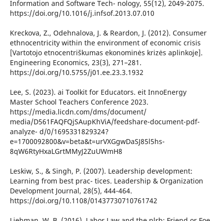
Information and Software Tech- nology, 55(12), 2049-2075.
https://doi.org/10.1016/j.infsof.2013.07.010
Kreckova, Z., Odehnalova, J. & Reardon, J. (2012). Consumer
ethnocentricity within the environment of economic crisis
[Vartotojo etnocentriškumas ekonominės krizės aplinkoje].
Engineering Economics, 23(3), 271–281.
https://doi.org/10.5755/j01.ee.23.3.1932
Lee, S. (2023). ai Toolkit for Educators. eit InnoEnergy
Master School Teachers Conference 2023.
https://media.licdn.com/dms/document/
media/D561FAQFQjSAupKhViA/feedshare-document-pdf-
analyze- d/0/1695331829324?
e=1700092800&v=beta&t=urVXGgwDaSJ85l5hs-
8qW6RtyHxaLGrtMMyJ2ZuUWmH8
Leskiw, S., & Singh, P. (2007). Leadership development:
Learning from best prac- tices. Leadership & Organization
Development Journal, 28(5), 444-464.
https://doi.org/10.1108/01437730710761742
Liebman, W. B. (2016). Labor Law and the nlrb: Friend or Foe