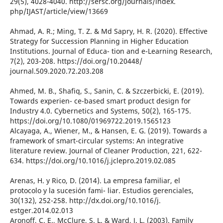
29(5), 4028-4040. http://sersc.org/journals/index.
php/IJAST/article/view/13669
Ahmad, A. R.; Ming, T. Z. & Md Sapry, H. R. (2020). Effective
Strategy for Succession Planning in Higher Education
Institutions. Journal of Educa- tion and e-Learning Research,
7(2), 203-208. https://doi.org/10.20448/
journal.509.2020.72.203.208
Ahmed, M. B., Shafiq, S., Sanin, C. & Szczerbicki, E. (2019).
Towards experien- ce-based smart product design for
Industry 4.0. Cybernetics and Systems, 50(2), 165-175.
https://doi.org/10.1080/01969722.2019.1565123
Alcayaga, A., Wiener, M., & Hansen, E. G. (2019). Towards a
framework of smart-circular systems: An integrative
literature review. Journal of Cleaner Production, 221, 622-
634. https://doi.org/10.1016/j.jclepro.2019.02.085
Arenas, H. y Rico, D. (2014). La empresa familiar, el
protocolo y la sucesión fami- liar. Estudios gerenciales,
30(132), 252-258. http://dx.doi.org/10.1016/j.
estger.2014.02.013
Aronoff, C. E., McClure, S. L. & Ward, J. L. (2003). Family