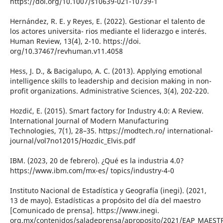
https://doi.org/10.1007/s10639-021-10739-1
Hernández, R. E. y Reyes, E. (2022). Gestionar el talento de
los actores universita- rios mediante el liderazgo e interés.
Human Review, 13(4), 2-10. https://doi.
org/10.37467/revhuman.v11.4058
Hess, J. D., & Bacigalupo, A. C. (2013). Applying emotional
intelligence skills to leadership and decision making in non-
profit organizations. Administrative Sciences, 3(4), 202-220.
Hozdić, E. (2015). Smart factory for Industry 4.0: A Review.
International Journal of Modern Manufacturing
Technologies, 7(1), 28–35. https://modtech.ro/ international-
journal/vol7no12015/Hozdic_Elvis.pdf
IBM. (2023, 20 de febrero). ¿Qué es la industria 4.0?
https://www.ibm.com/mx-es/ topics/industry-4-0
Instituto Nacional de Estadística y Geografía (inegi). (2021,
13 de mayo). Estadísticas a propósito del día del maestro
[Comunicado de prensa]. https://www.inegi.
org.mx/contenidos/saladeprensa/aproposito/2021/EAP_MAEST