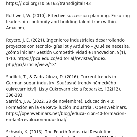
https:// doi.org/10.56162/transdigital143
Rothwell, W. (2010). Effective succession planning: Ensuring
leadership continuity and building talent from within.
Amacom.
Royero, J. E. (2021). Ingenieros industriales desarrollando
proyectos con tecnolo- gías iot y Arduino – ¿Qué se necesita,
¿cómo iniciar? Gestión Competiti- vidad e Innovación, 9(1),
1-10. https://pca.edu.co/editorial/revistas/index.
php/gci/article/view/131
Sadílek, T., & Zadražilová, D. (2016). Current trends in
German sugar industry [Současné trendy německého
cukrovarnictví]. Listy Cukrovarnicke a Reparske, 132(12),
390-393.
Sarrión, J. A. (2022, 23 de noviembre). Educación 4.0:
Formación en la 4a Revo- lución Industrial. OpenWebinars.
https://openwebinars.net/blog/educa- cion-40-formacion-
en-la-4-revolucion-industrial/
Schwab, K. (2016). The Fourth Industrial Revolution.