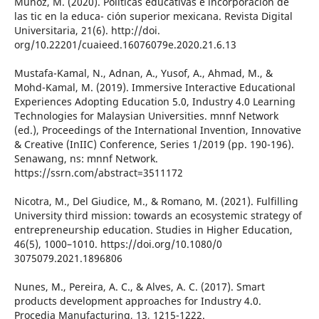
Muñoz, M. (2020). Políticas educativas e incorporación de
las tic en la educa- ción superior mexicana. Revista Digital
Universitaria, 21(6). http://doi.
org/10.22201/cuaieed.16076079e.2020.21.6.13
Mustafa-Kamal, N., Adnan, A., Yusof, A., Ahmad, M., &
Mohd-Kamal, M. (2019). Immersive Interactive Educational
Experiences Adopting Education 5.0, Industry 4.0 Learning
Technologies for Malaysian Universities. mnnf Network
(ed.), Proceedings of the International Invention, Innovative
& Creative (InIIC) Conference, Series 1/2019 (pp. 190-196).
Senawang, ns: mnnf Network.
https://ssrn.com/abstract=3511172
Nicotra, M., Del Giudice, M., & Romano, M. (2021). Fulfilling
University third mission: towards an ecosystemic strategy of
entrepreneurship education. Studies in Higher Education,
46(5), 1000–1010. https://doi.org/10.1080/0
3075079.2021.1896806
Nunes, M., Pereira, A. C., & Alves, A. C. (2017). Smart
products development approaches for Industry 4.0.
Procedia Manufacturing, 13, 1215-1222.