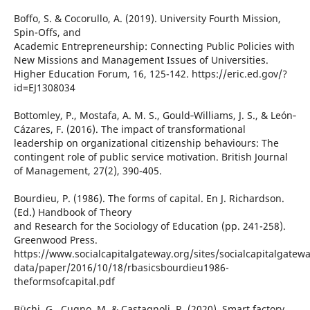
Boffo, S. & Cocorullo, A. (2019). University Fourth Mission,
Spin-Offs, and
Academic Entrepreneurship: Connecting Public Policies with
New Missions and Management Issues of Universities.
Higher Education Forum, 16, 125-142. https://eric.ed.gov/?
id=EJ1308034
Bottomley, P., Mostafa, A. M. S., Gould‐Williams, J. S., & León‐
Cázares, F. (2016). The impact of transformational
leadership on organizational citizenship behaviours: The
contingent role of public service motivation. British Journal
of Management, 27(2), 390-405.
Bourdieu, P. (1986). The forms of capital. En J. Richardson.
(Ed.) Handbook of Theory
and Research for the Sociology of Education (pp. 241-258).
Greenwood Press.
https://www.socialcapitalgateway.org/sites/socialcapitalgatewa
data/paper/2016/10/18/rbasicsbourdieu1986-
theformsofcapital.pdf
Büchi, G., Cugno, M. & Castagnoli, R. (2020). Smart factory