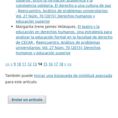
superior: entre la formación académica y la
convivencia solidaria. El derecho a una cultura de paz
,
Reencuentro. Análisis de problemas universitarios:
Vol. 27 Núm. 70 (2015): Derechos humanos y
educación superior
Margarita Irene Jaimes Velásquez,
El teatro y la
educación en derechos humanos. Una estrategía para
analizar la educación formal en la facultad de derecho
de CECAR
,
Reencuentro. Análisis de problemas
universitarios: Vol. 27 Núm. 70 (2015): Derechos
humanos y educación superior
<<
<
9
10
11
12
13
14
15
16
17
18
>
>>
También puede
Iniciar una búsqueda de similitud avanzada
para este artículo.
Enviar un artículo