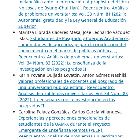
melancólica ante la información (A propósito del libro
No cosas de Byung-Chul Han)
,
Reencuentro. Análisis
de problemas universitarios: Vol. 33 Núm. 81 (2021):
Autonomía, gratuidad y la Ley General de Educación
Superior
Maritza Librada Cáceres Mesa, José Leonardo Vázquez
Islas,
Estudiantes de Posgrado y Cuerpos Académicos,
comunidades de aprendizaje para la producción del
conocimiento en el marco de políticas públicas
,
Reencuentro. Análisis de problemas universitarios:
Vol. 34 Núm. 83 (2022): La enseñanza de la
investigación en los posgrados II
Karin Yovana Quijada Lovatón, Anton Gómez Nashiki,
Valores profesionales de docentes del posgrado de
una universidad pública estatal
,
Reencuentro.
Análisis de problemas universitarios: Vol. 34 Núm. 83
(2022): La enseñanza de la investigación en los
posgrados II
Carolina Peláez González, Carlos García Villanueva,
Experiencias y percepciones emocionales de
estudiantes de la UAM-X durante el Proyecto
Emergente de Enseñanza Remota (PEER)
,
Reencuentro. Análisis de problemas universitarios: