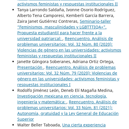
activismos feministas y respuestas institucionales II
Tanya Larrondo Saldaña, Ivonne Osorio Rodríguez,
Alberto Tena Camporesi, Kemberli García Barrera,
Zaira Janet Gutiérrez Contreras,
Seminario-taller
“Feminismos, masculinidades y LGBTTTIQA+”.
Propuesta estudiantil para hacer frente a la
universidad patriarcal:
,
Reencuentro. Análisis de
problemas universitarios: Vol. 32 Núm. 80 (2020):
Violencias de género en las universidades: activismos
feministas y respuestas institucionales II
Janette Góngora Soberanes, Adriana Ortiz Ortega,
Presentación
,
Reencuentro. Análisis de problemas
universitarios: Vol. 32 Núm. 79 (2020): Violencias de
género en las universidades: activismos feministas y
respuestas institucionales I
Rodolfo Jiménez León, Deneb Elí Magaña Medina,
Investigación mexicana en ciencia, tecnología,
ingeniería y matemática:
,
Reencuentro. Análisis de
problemas universitarios: Vol. 33 Núm. 81 (2021):
Autonomía, gratuidad y la Ley General de Educación
Superior
Walter Beller Taboada,
Una cierta experiencia