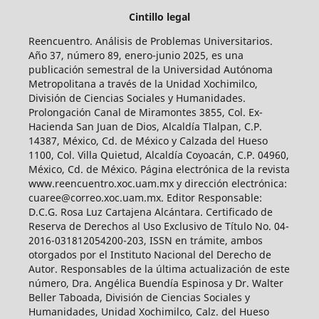
Cintillo legal
Reencuentro. Análisis de Problemas Universitarios.
Año 37, número 89, enero-junio 2025, es una
publicación semestral de la Universidad Autónoma
Metropolitana a través de la Unidad Xochimilco,
División de Ciencias Sociales y Humanidades.
Prolongación Canal de Miramontes 3855, Col. Ex-
Hacienda San Juan de Dios, Alcaldía Tlalpan, C.P.
14387, México, Cd. de México y Calzada del Hueso
1100, Col. Villa Quietud, Alcaldía Coyoacán, C.P. 04960,
México, Cd. de México. Página electrónica de la revista
www.reencuentro.xoc.uam.mx y dirección electrónica:
cuaree@correo.xoc.uam.mx. Editor Responsable:
D.C.G. Rosa Luz Cartajena Alcántara. Certificado de
Reserva de Derechos al Uso Exclusivo de Título No. 04-
2016-031812054200-203, ISSN en trámite, ambos
otorgados por el Instituto Nacional del Derecho de
Autor. Responsables de la última actualización de este
número, Dra. Angélica Buendía Espinosa y Dr. Walter
Beller Taboada, División de Ciencias Sociales y
Humanidades, Unidad Xochimilco, Calz. del Hueso