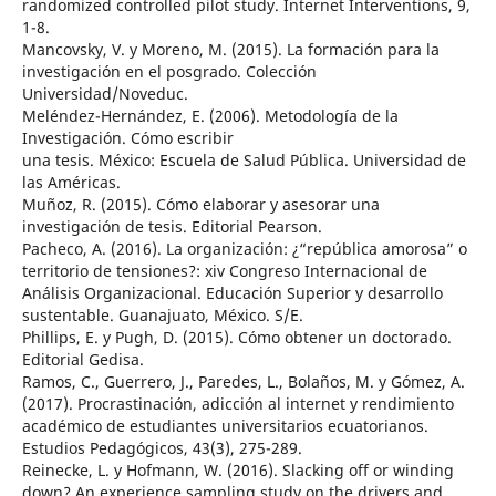
randomized controlled pilot study. Internet Interventions, 9,
1-8.
Mancovsky, V. y Moreno, M. (2015). La formación para la
investigación en el posgrado. Colección
Universidad/Noveduc.
Meléndez-Hernández, E. (2006). Metodología de la
Investigación. Cómo escribir
una tesis. México: Escuela de Salud Pública. Universidad de
las Américas.
Muñoz, R. (2015). Cómo elaborar y asesorar una
investigación de tesis. Editorial Pearson.
Pacheco, A. (2016). La organización: ¿“república amorosa” o
territorio de tensiones?: xiv Congreso Internacional de
Análisis Organizacional. Educación Superior y desarrollo
sustentable. Guanajuato, México. S/E.
Phillips, E. y Pugh, D. (2015). Cómo obtener un doctorado.
Editorial Gedisa.
Ramos, C., Guerrero, J., Paredes, L., Bolaños, M. y Gómez, A.
(2017). Procrastinación, adicción al internet y rendimiento
académico de estudiantes universitarios ecuatorianos.
Estudios Pedagógicos, 43(3), 275-289.
Reinecke, L. y Hofmann, W. (2016). Slacking off or winding
down? An experience sampling study on the drivers and