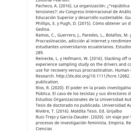
Pacheco, A. (2016). La organización: ¿“república
tensiones?: xiv Congreso Internacional de Anális
Educación Superior y desarrollo sustentable. Gu
Phillips, E. y Pugh, D. (2015). Cómo obtener un d
Gedisa.
Ramos, C., Guerrero, J., Paredes, L., Bolaños, M.
Procrastinación, adicción al internet y rendimi
estudiantes universitarios ecuatorianos. Estudio
289.
Reinecke, L. y Hofmann, W. (2016). Slacking off
experience sampling study on the drivers and 
use for recovery versus procrastination. Huma
Research. http://dx.doi.org/10.1111/hcre.12082
publication.
Ríos, R. (2020). El poder en la praxis investigati
Pública. El caso de los tesistas y sus directores
Estudios Organizacionales de la Universidad A
Tesis de doctorado no publicada. Universidad 
Rivière, T. (2016). Maldita Tesis. Ed. Grijalbo
Ruiz-Trejo y García-Dauder. (2020). Un viaje por
procesos de investigación feminista. Empiria. R
Ciencias