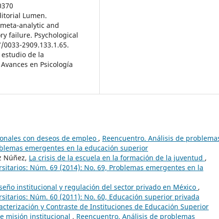
0370
ditorial Lumen.
A meta-analytic and
ry failure. Psychological
37/0033-2909.133.1.65.
l estudio de la
 Avances en Psicología
ionales con deseos de empleo
,
Reencuentro. Análisis de problema
roblemas emergentes en la educación superior
ez Núñez,
La crisis de la escuela en la formación de la juventud
,
sitarios: Núm. 69 (2014): No. 69, Problemas emergentes en la
iseño institucional y regulación del sector privado en México
,
sitarios: Núm. 60 (2011): No. 60, Educación superior privada
acterización y Contraste de Instituciones de Educación Superior
de misión institucional
,
Reencuentro. Análisis de problemas