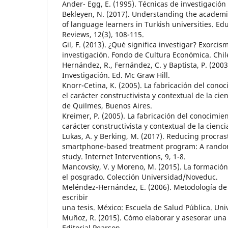
Ander- Egg, E. (1995). Técnicas de investigación 
Bekleyen, N. (2017). Understanding the academic
of language learners in Turkish universities. E
Reviews, 12(3), 108-115.
Gil, F. (2013). ¿Qué significa investigar? Exorcis
investigación. Fondo de Cultura Económica. Chile
Hernández, R., Fernández, C. y Baptista, P. (200
Investigación. Ed. Mc Graw Hill.
Knorr-Cetina, K. (2005). La fabricación del cono
el carácter constructivista y contextual de la ci
de Quilmes, Buenos Aires.
Kreimer, P. (2005). La fabricación del conocimie
carácter constructivista y contextual de la cienci
Lukas, A. y Berking, M. (2017). Reducing procras
smartphone-based treatment program: A randomi
study. Internet Interventions, 9, 1-8.
Mancovsky, V. y Moreno, M. (2015). La formación
el posgrado. Colección Universidad/Noveduc.
Meléndez-Hernández, E. (2006). Metodología de 
escribir
una tesis. México: Escuela de Salud Pública. Uni
Muñoz, R. (2015). Cómo elaborar y asesorar una 
Editorial Pearson.