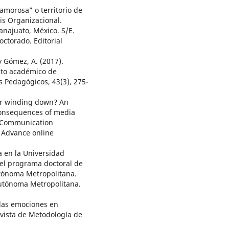
 amorosa” o territorio de
is Organizacional.
anajuato, México. S/E.
octorado. Editorial
 y Gómez, A. (2017).
ento académico de
s Pedagógicos, 43(3), 275-
 or winding down? An
consequences of media
n Communication
. Advance online
va en la Universidad
 del programa doctoral de
utónoma Metropolitana.
Autónoma Metropolitana.
 las emociones en
evista de Metodología de