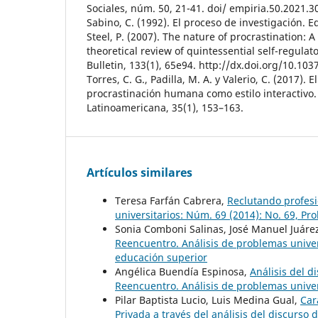
Sociales, núm. 50, 21-41. doi/ empiria.50.2021.3
Sabino, C. (1992). El proceso de investigación. E
Steel, P. (2007). The nature of procrastination: 
theoretical review of quintessential self-regulato
Bulletin, 133(1), 65e94. http://dx.doi.org/10.10
Torres, C. G., Padilla, M. A. y Valerio, C. (2017). E
procrastinación humana como estilo interactivo.
Latinoamericana, 35(1), 153–163.
Artículos similares
Teresa Farfán Cabrera,
Reclutando profes
universitarios: Núm. 69 (2014): No. 69, P
Sonia Comboni Salinas, José Manuel Juár
Reencuentro. Análisis de problemas univer
educación superior
Angélica Buendía Espinosa,
Análisis del d
Reencuentro. Análisis de problemas univer
Pilar Baptista Lucio, Luis Medina Gual,
Car
Privada a través del análisis del discurso 