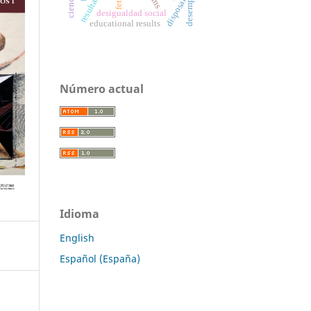
lms
disposal
desigualdad social
educational results
Número actual
Idioma
English
Español (España)