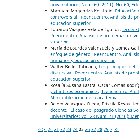
universitarios: Núm. 60 (2011): No. 60, Ed
Abraham Magendzo Kolstrein,
Educación 
controversial
,
Reencuentro. Análisis de p
educación superior
Eduardo Vázquez Vela de Eguiluz,
La cons
Reencuentro. Análisis de problemas unive
superior
María de Lourdes Valenzuela y Gómez Gal
enfoque de género
,
Reencuentro. Análisis
humanos y educación superior
Walter Beller Taboada,
Los principios del
discursiva
,
Reencuentro. Análisis de prob
educación superior
Rosalía Susana Lastra, Oscar Comas Rodr
y el interés económico
,
Reencuentro. Análi
Mercantilización de la academia
Belem Velásquez Ojeda, Priscila Rosas He
docente? El caso del posgrado Ciencias S
universitarios: Vol. 28 Núm. 71 (2016): Me
<<
<
20
21
22
23
24
25
26
27
28
29
>
>>