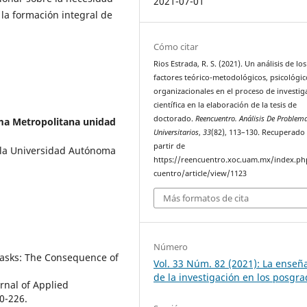
2021-07-01
 la formación integral de
Cómo citar
Rios Estrada, R. S. (2021). Un análisis de los
factores teórico-metodológicos, psicológic
organizacionales en el proceso de investig
científica en la elaboración de la tesis de
doctorado.
Reencuentro. Análisis De Problem
a Metropolitana unidad
Universitarios
,
33
(82), 113–130. Recuperado
partir de
 la Universidad Autónoma
https://reencuentro.xoc.uam.mx/index.ph
cuentro/article/view/1123
Más formatos de cita
Número
 Tasks: The Consequence of
Vol. 33 Núm. 82 (2021): La enseñ
de la investigación en los posgra
urnal of Applied
0-226.