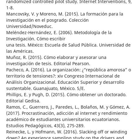
randomized controlled pilot study. Internet Interventions, 9,
1-8.
Mancovsky, V. y Moreno, M. (2015). La formación para la
investigación en el posgrado. Colección
Universidad/Noveduc.
Meléndez-Hernández, E. (2006). Metodología de la
Investigación. Cómo escribir
una tesis. México: Escuela de Salud Pública. Universidad de
las Américas.
Muñoz, R. (2015). Cómo elaborar y asesorar una
investigación de tesis. Editorial Pearson.
Pacheco, A. (2016). La organización: ¿“república amorosa” o
territorio de tensiones?: xiv Congreso Internacional de
Análisis Organizacional. Educación Superior y desarrollo
sustentable. Guanajuato, México. S/E.
Phillips, E. y Pugh, D. (2015). Cómo obtener un doctorado.
Editorial Gedisa.
Ramos, C., Guerrero, J., Paredes, L., Bolaños, M. y Gómez, A.
(2017). Procrastinación, adicción al internet y rendimiento
académico de estudiantes universitarios ecuatorianos.
Estudios Pedagógicos, 43(3), 275-289.
Reinecke, L. y Hofmann, W. (2016). Slacking off or winding
down? An experience sampling study on the drivers and