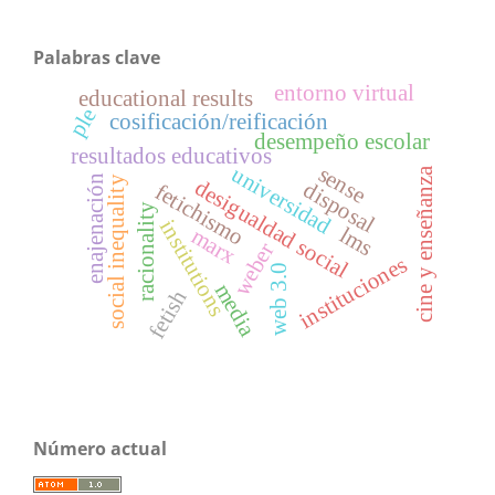
Palabras clave
entorno virtual
educational results
ple
cosificación/reificación
desempeño escolar
resultados educativos
sense
universidad
cine y enseñanza
enajenación
social inequality
desigualdad social
disposal
fetichismo
racionality
institutions
lms
marx
weber
instituciones
web 3.0
media
fetish
Número actual