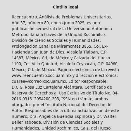
Cintillo legal
Reencuentro. Análisis de Problemas Universitarios.
Año 37, número 89, enero-junio 2025, es una
publicación semestral de la Universidad Autónoma
Metropolitana a través de la Unidad Xochimilco,
División de Ciencias Sociales y Humanidades.
Prolongación Canal de Miramontes 3855, Col. Ex-
Hacienda San Juan de Dios, Alcaldía Tlalpan, C.P.
14387, México, Cd. de México y Calzada del Hueso
1100, Col. Villa Quietud, Alcaldía Coyoacán, C.P. 04960,
México, Cd. de México. Página electrónica de la revista
www.reencuentro.xoc.uam.mx y dirección electrónica:
cuaree@correo.xoc.uam.mx. Editor Responsable:
D.C.G. Rosa Luz Cartajena Alcántara. Certificado de
Reserva de Derechos al Uso Exclusivo de Título No. 04-
2016-031812054200-203, ISSN en trámite, ambos
otorgados por el Instituto Nacional del Derecho de
Autor. Responsables de la última actualización de este
número, Dra. Angélica Buendía Espinosa y Dr. Walter
Beller Taboada, División de Ciencias Sociales y
Humanidades, Unidad Xochimilco, Calz. del Hueso