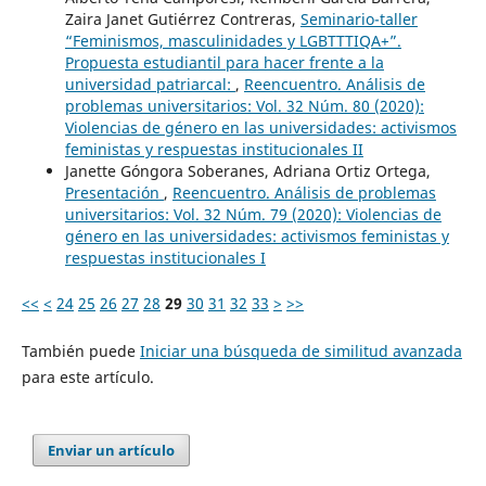
Zaira Janet Gutiérrez Contreras,
Seminario-taller
“Feminismos, masculinidades y LGBTTTIQA+”.
Propuesta estudiantil para hacer frente a la
universidad patriarcal:
,
Reencuentro. Análisis de
problemas universitarios: Vol. 32 Núm. 80 (2020):
Violencias de género en las universidades: activismos
feministas y respuestas institucionales II
Janette Góngora Soberanes, Adriana Ortiz Ortega,
Presentación
,
Reencuentro. Análisis de problemas
universitarios: Vol. 32 Núm. 79 (2020): Violencias de
género en las universidades: activismos feministas y
respuestas institucionales I
<<
<
24
25
26
27
28
29
30
31
32
33
>
>>
También puede
Iniciar una búsqueda de similitud avanzada
para este artículo.
Enviar un artículo