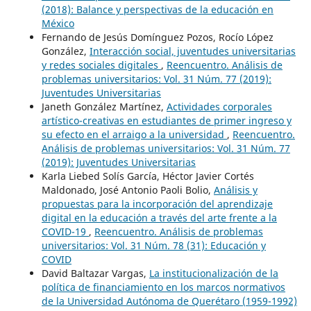
(2018): Balance y perspectivas de la educación en
México
Fernando de Jesús Domínguez Pozos, Rocío López
González,
Interacción social, juventudes universitarias
y redes sociales digitales
,
Reencuentro. Análisis de
problemas universitarios: Vol. 31 Núm. 77 (2019):
Juventudes Universitarias
Janeth González Martínez,
Actividades corporales
artístico-creativas en estudiantes de primer ingreso y
su efecto en el arraigo a la universidad
,
Reencuentro.
Análisis de problemas universitarios: Vol. 31 Núm. 77
(2019): Juventudes Universitarias
Karla Liebed Solís García, Héctor Javier Cortés
Maldonado, José Antonio Paoli Bolio,
Análisis y
propuestas para la incorporación del aprendizaje
digital en la educación a través del arte frente a la
COVID-19
,
Reencuentro. Análisis de problemas
universitarios: Vol. 31 Núm. 78 (31): Educación y
COVID
David Baltazar Vargas,
La institucionalización de la
política de financiamiento en los marcos normativos
de la Universidad Autónoma de Querétaro (1959-1992)