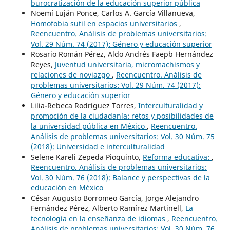
burocratización de la educación superior pública
Noemí Luján Ponce, Carlos A. García Villanueva,
Homofobia sutil en espacios universitarios
,
Reencuentro. Análisis de problemas universitarios:
Vol. 29 Núm. 74 (2017): Género y educación superior
Rosario Román Pérez, Aldo Andrés Faepb Hernández
Reyes,
Juventud universitaria, micromachismos y
relaciones de noviazgo
,
Reencuentro. Análisis de
problemas universitarios: Vol. 29 Núm. 74 (2017):
Género y educación superior
Lilia-Rebeca Rodríguez Torres,
Interculturalidad y
promoción de la ciudadanía: retos y posibilidades de
la universidad pública en México
,
Reencuentro.
Análisis de problemas universitarios: Vol. 30 Núm. 75
(2018): Universidad e interculturalidad
Selene Kareli Zepeda Pioquinto,
Reforma educativa:
,
Reencuentro. Análisis de problemas universitarios:
Vol. 30 Núm. 76 (2018): Balance y perspectivas de la
educación en México
César Augusto Borromeo García, Jorge Alejandro
Fernández Pérez, Alberto Ramírez Martinell,
La
tecnología en la enseñanza de idiomas
,
Reencuentro.
Análisis de problemas universitarios: Vol. 30 Núm. 76