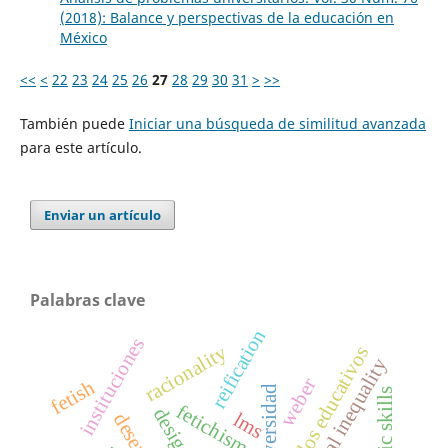
(2018): Balance y perspectivas de la educación en
México
<<
<
22
23
24
25
26
27
28
29
30
31
>
>>
También puede
Iniciar una búsqueda de similitud avanzada
para este artículo.
Enviar un artículo
Palabras clave
reification
instituciones
racionality
resultados educativos
social inequality
weber
fetish
universidad
fetichismo
lms