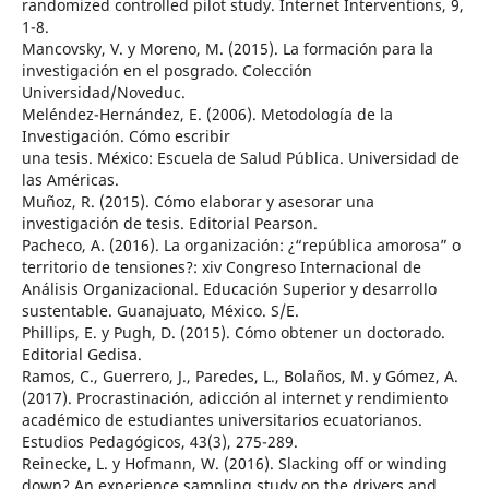
randomized controlled pilot study. Internet Interventions, 9,
1-8.
Mancovsky, V. y Moreno, M. (2015). La formación para la
investigación en el posgrado. Colección
Universidad/Noveduc.
Meléndez-Hernández, E. (2006). Metodología de la
Investigación. Cómo escribir
una tesis. México: Escuela de Salud Pública. Universidad de
las Américas.
Muñoz, R. (2015). Cómo elaborar y asesorar una
investigación de tesis. Editorial Pearson.
Pacheco, A. (2016). La organización: ¿“república amorosa” o
territorio de tensiones?: xiv Congreso Internacional de
Análisis Organizacional. Educación Superior y desarrollo
sustentable. Guanajuato, México. S/E.
Phillips, E. y Pugh, D. (2015). Cómo obtener un doctorado.
Editorial Gedisa.
Ramos, C., Guerrero, J., Paredes, L., Bolaños, M. y Gómez, A.
(2017). Procrastinación, adicción al internet y rendimiento
académico de estudiantes universitarios ecuatorianos.
Estudios Pedagógicos, 43(3), 275-289.
Reinecke, L. y Hofmann, W. (2016). Slacking off or winding
down? An experience sampling study on the drivers and