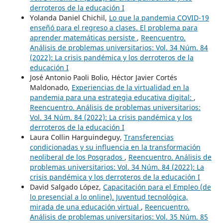
derroteros de la educación I
Yolanda Daniel Chichil,
Lo que la pandemia COVID-19
enseñó para el regreso a clases. El problema para
aprender matemáticas persiste
,
Reencuentro.
Análisis de problemas universitarios: Vol. 34 Núm. 84
(2022): La crisis pandémica y los derroteros de la
educación I
José Antonio Paoli Bolio, Héctor Javier Cortés
Maldonado,
Experiencias de la virtualidad en la
pandemia para una estrategia educativa digital:
,
Reencuentro. Análisis de problemas universitarios:
Vol. 34 Núm. 84 (2022): La crisis pandémica y los
derroteros de la educación I
Laura Collin Harguindeguy,
Transferencias
condicionadas y su influencia en la transformación
neoliberal de los Posgrados
,
Reencuentro. Análisis de
problemas universitarios: Vol. 34 Núm. 84 (2022): La
crisis pandémica y los derroteros de la educación I
David Salgado López,
Capacitación para el Empleo (de
lo presencial a lo online). Juventud tecnológica,
mirada de una educación virtual
,
Reencuentro.
Análisis de problemas universitarios: Vol. 35 Núm. 85