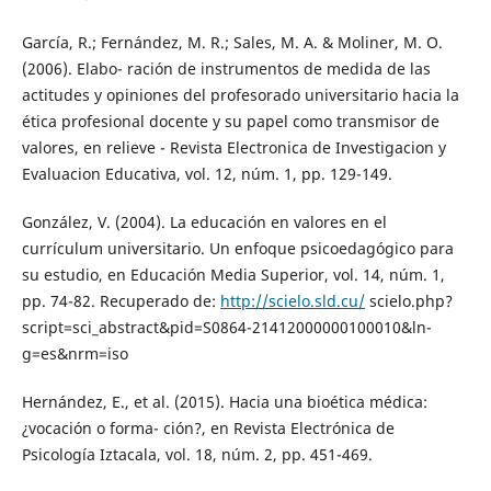
García, R.; Fernández, M. R.; Sales, M. A. & Moliner, M. O.
(2006). Elabo- ración de instrumentos de medida de las
actitudes y opiniones del profesorado universitario hacia la
ética profesional docente y su papel como transmisor de
valores, en relieve - Revista Electronica de Investigacion y
Evaluacion Educativa, vol. 12, núm. 1, pp. 129-149.
González, V. (2004). La educación en valores en el
currículum universitario. Un enfoque psicoedagógico para
su estudio, en Educación Media Superior, vol. 14, núm. 1,
pp. 74-82. Recuperado de:
http://scielo.sld.cu/
scielo.php?
script=sci_abstract&pid=S0864-21412000000100010&ln-
g=es&nrm=iso
Hernández, E., et al. (2015). Hacia una bioética médica:
¿vocación o forma- ción?, en Revista Electrónica de
Psicología Iztacala, vol. 18, núm. 2, pp. 451-469.