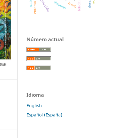
entorno virtual
enajenación
fetichismo
disposal
fetish
Número actual
Idioma
English
Español (España)