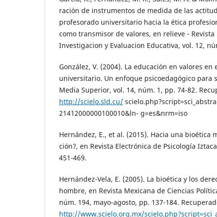
ración de instrumentos de medida de las actitu
profesorado universitario hacia la ética profesi
como transmisor de valores, en relieve - Revista
Investigacion y Evaluacion Educativa, vol. 12, nú
González, V. (2004). La educación en valores en 
universitario. Un enfoque psicoedagógico para s
Media Superior, vol. 14, núm. 1, pp. 74-82. Rec
http://scielo.sld.cu/
scielo.php?script=sci_abstr
21412000000100010&ln- g=es&nrm=iso
Hernández, E., et al. (2015). Hacia una bioética 
ción?, en Revista Electrónica de Psicología Iztaca
451-469.
Hernández-Vela, E. (2005). La bioética y los de
hombre, en Revista Mexicana de Ciencias Política
núm. 194, mayo-agosto, pp. 137-184. Recuperad
http://www.scielo.org.mx/scielo.php?script=sci_