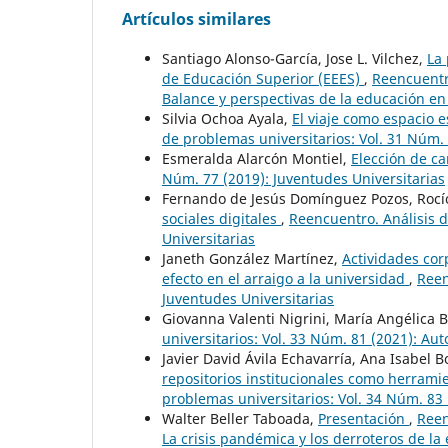
Artículos similares
Santiago Alonso-García, Jose L. Vilchez,
La 
de Educación Superior (EEES)
,
Reencuentro
Balance y perspectivas de la educación e
Silvia Ochoa Ayala,
El viaje como espacio 
de problemas universitarios: Vol. 31 Núm. 
Esmeralda Alarcón Montiel,
Elección de ca
Núm. 77 (2019): Juventudes Universitarias
Fernando de Jesús Domínguez Pozos, Rocí
sociales digitales
,
Reencuentro. Análisis d
Universitarias
Janeth González Martínez,
Actividades corp
efecto en el arraigo a la universidad
,
Reen
Juventudes Universitarias
Giovanna Valenti Nigrini, María Angélica 
universitarios: Vol. 33 Núm. 81 (2021): Au
Javier David Ávila Echavarría, Ana Isabel B
repositorios institucionales como herramie
problemas universitarios: Vol. 34 Núm. 83 
Walter Beller Taboada,
Presentación
,
Reen
La crisis pandémica y los derroteros de la