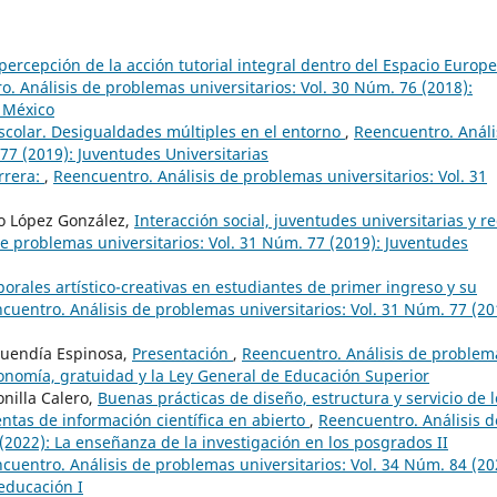
percepción de la acción tutorial integral dentro del Espacio Europ
. Análisis de problemas universitarios: Vol. 30 Núm. 76 (2018):
n México
escolar. Desigualdades múltiples en el entorno
,
Reencuentro. Análi
77 (2019): Juventudes Universitarias
rrera:
,
Reencuentro. Análisis de problemas universitarios: Vol. 31
o López González,
Interacción social, juventudes universitarias y r
e problemas universitarios: Vol. 31 Núm. 77 (2019): Juventudes
orales artístico-creativas en estudiantes de primer ingreso y su
cuentro. Análisis de problemas universitarios: Vol. 31 Núm. 77 (20
Buendía Espinosa,
Presentación
,
Reencuentro. Análisis de problem
tonomía, gratuidad y la Ley General de Educación Superior
onilla Calero,
Buenas prácticas de diseño, estructura y servicio de l
ntas de información científica en abierto
,
Reencuentro. Análisis d
(2022): La enseñanza de la investigación en los posgrados II
cuentro. Análisis de problemas universitarios: Vol. 34 Núm. 84 (20
 educación I