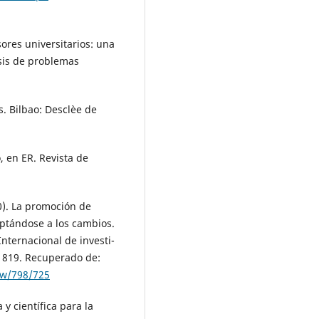
esores universitarios: una
isis de problemas
s. Bilbao: Desclèe de
, en ER. Revista de
0). La promoción de
ptándose a los cambios.
nternacional de investi-
-1819. Recuperado de:
iew/798/725
 y científica para la