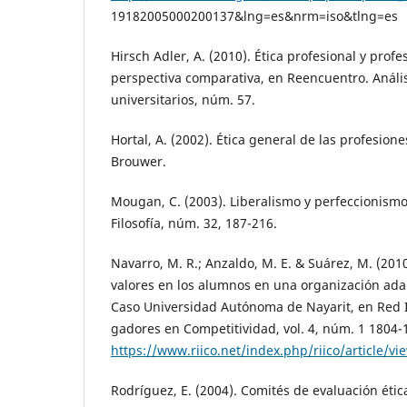
19182005000200137&lng=es&nrm=iso&tlng=es
Hirsch Adler, A. (2010). Ética profesional y prof
perspectiva comparativa, en Reencuentro. Anál
universitarios, núm. 57.
Hortal, A. (2002). Ética general de las profesione
Brouwer.
Mougan, C. (2003). Liberalismo y perfeccionismo
Filosofía, núm. 32, 187-216.
Navarro, M. R.; Anzaldo, M. E. & Suárez, M. (201
valores en los alumnos en una organización ada
Caso Universidad Autónoma de Nayarit, en Red I
gadores en Competitividad, vol. 4, núm. 1 1804
https://www.riico.net/index.php/riico/article/v
Rodríguez, E. (2004). Comités de evaluación ética