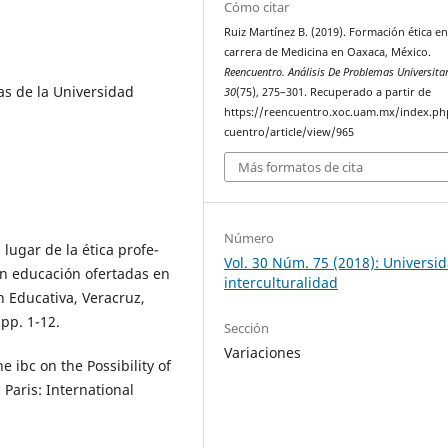
Cómo citar
Ruiz Martínez B. (2019). Formación ética en
carrera de Medicina en Oaxaca, México.
Reencuentro. Análisis De Problemas Universita
s de la Universidad
30
(75), 275–301. Recuperado a partir de
https://reencuentro.xoc.uam.mx/index.ph
cuentro/article/view/965
Más formatos de cita
Número
 lugar de la ética profe-
Vol. 30 Núm. 75 (2018): Universi
en educación ofertadas en
interculturalidad
n Educativa, Veracruz,
 pp. 1-12.
Sección
Variaciones
e ibc on the Possibility of
 Paris: International