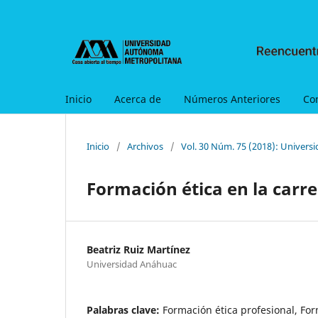
Inicio
Acerca de
Números Anteriores
Co
Inicio
/
Archivos
/
Vol. 30 Núm. 75 (2018): Universi
Formación ética en la car
Beatriz Ruiz Martínez
Universidad Anáhuac
Palabras clave:
Formación ética profesional, For