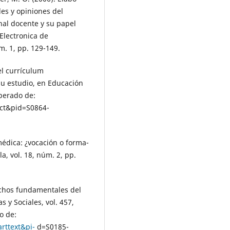
des y opiniones del
onal docente y su papel
 Electronica de
m. 1, pp. 129-149.
el currículum
u estudio, en Educación
uperado de:
act&pid=S0864-
médica: ¿vocación o forma-
la, vol. 18, núm. 2, pp.
rechos fundamentales del
s y Sociales, vol. 457,
o de:
arttext&pi-
d=S0185-