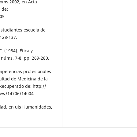
ioms 2002, en Acta
 de:
05
 estudiantes escuela de
 128-137.
. (1984). Ética y
 núms. 7-8, pp. 269-280.
competencias profesionales
cultad de Medicina de la
 Recuperado de: http://
iew/14706/14004
sidad. en uis Humanidades,