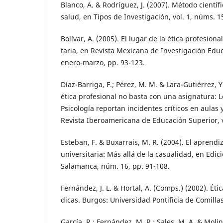
Blanco, A. & Rodríguez, J. (2007). Método científ
salud, en Tipos de Investigación, vol. 1, núms. 1
Bolívar, A. (2005). El lugar de la ética profesiona
taria, en Revista Mexicana de Investigación Educa
enero-marzo, pp. 93-123.
Díaz-Barriga, F.; Pérez, M. M. & Lara-Gutiérrez, 
ética profesional no basta con una asignatura: 
Psicología reportan incidentes críticos en aulas
Revista Iberoamericana de Educación Superior, vo
Esteban, F. & Buxarrais, M. R. (2004). El aprendiza
universitaria: Más allá de la casualidad, en Edi
Salamanca, núm. 16, pp. 91-108.
Fernández, J. L. & Hortal, A. (Comps.) (2002). Étic
dicas. Burgos: Universidad Pontificia de Comillas
García, R.; Fernández, M. R.; Sales, M. A. & Moli