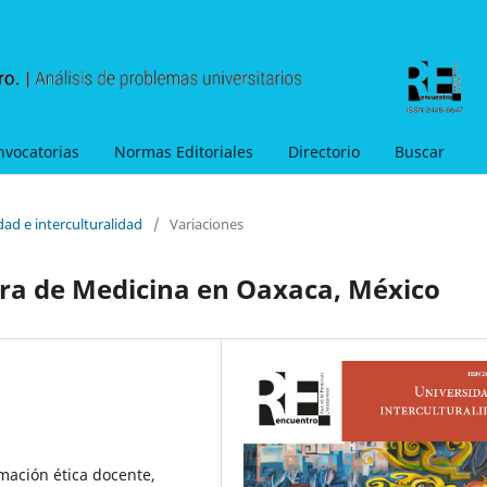
nvocatorias
Normas Editoriales
Directorio
Buscar
dad e interculturalidad
/
Variaciones
rera de Medicina en Oaxaca, México
mación ética docente,