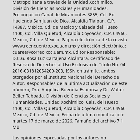
Metropolitana a través de la Unidad Xochimilco,
División de Ciencias Sociales y Humanidades.
Prolongación Canal de Miramontes 3855, Col. Ex-
Hacienda San Juan de Dios, Alcaldía Tlalpan, C.P.
14387, México, Cd. de México y Calzada del Hueso
1100, Col. Villa Quietud, Alcaldía Coyoacán, C.P. 04960,
México, Cd. de México. Página electrónica de la revista
www.reencuentro.xoc.uam.mx y dirección electrónica:
cuaree@correo.xoc.uam.mx. Editor Responsable:
D.C.G. Rosa Luz Cartajena Alcántara. Certificado de
Reserva de Derechos al Uso Exclusivo de Título No. 04-
2016-031812054200-203, ISSN en trámite, ambos
otorgados por el Instituto Nacional del Derecho de
Autor. Responsables de la última actualización de este
número, Dra. Angélica Buendía Espinosa y Dr. Walter
Beller Taboada, División de Ciencias Sociales y
Humanidades, Unidad Xochimilco, Calz. del Hueso
1100, Col. Villa Quietud, Alcaldía Coyoacán, C.P. 04960
México, Cd. de México. Fecha de última modificación:
martes 17 de marzo de 2026. Tamaño del archivo 7.1
MB.
Las opiniones expresadas por los autores no