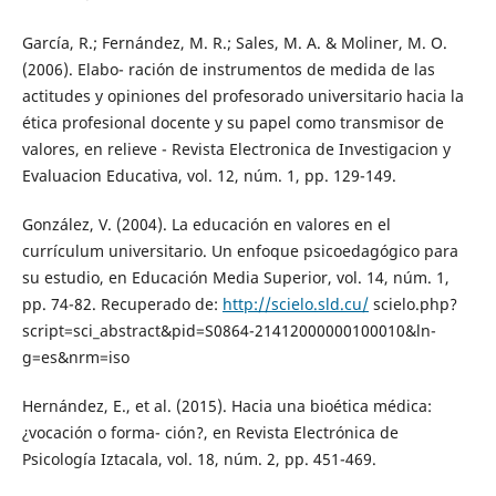
García, R.; Fernández, M. R.; Sales, M. A. & Moliner, M. O.
(2006). Elabo- ración de instrumentos de medida de las
actitudes y opiniones del profesorado universitario hacia la
ética profesional docente y su papel como transmisor de
valores, en relieve - Revista Electronica de Investigacion y
Evaluacion Educativa, vol. 12, núm. 1, pp. 129-149.
González, V. (2004). La educación en valores en el
currículum universitario. Un enfoque psicoedagógico para
su estudio, en Educación Media Superior, vol. 14, núm. 1,
pp. 74-82. Recuperado de:
http://scielo.sld.cu/
scielo.php?
script=sci_abstract&pid=S0864-21412000000100010&ln-
g=es&nrm=iso
Hernández, E., et al. (2015). Hacia una bioética médica:
¿vocación o forma- ción?, en Revista Electrónica de
Psicología Iztacala, vol. 18, núm. 2, pp. 451-469.