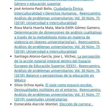
Género y educación superior
José Antonio Paoli Bolio,
Ciudadanía Étnica,
Interculturalidad y Derechos Humanos
,
Reencuentro.
Análisis de problemas universitarios: Vol. 30 Núm. 75
(2018): Universidad e interculturalidad
Rosa María Huerta Mata, María Edith Gómez Gamero,
Determinación de dimensiones de análisis cualitativas
a través de la metodología mixta en materia de
violencia en jóvenes universitarios(as)
,
Reencuentro.
Análisis de problemas universitarios: Vol. 30 Núm. 75
(2018): Universidad e interculturalidad
Santiago Alonso-García, Jose L. Vilchez,
La percepción
de la acción tutorial integral dentro del Espacio
Europeo de Educación Superior (EEES)
,
Reencuentro.
Análisis de problemas universitarios: Vol. 30 Núm. 76
(2018): Balance y perspectivas de la educación en
México
Silvia Ochoa Ayala,
El viaje como espacio escolar.
Desigualdades múltiples en el entorno
,
Reencuentro.
Análisis de problemas universitarios: Vol. 31 Núm. 77
(2019): Juventudes Universitarias
Esmeralda Alarcón Montiel,
Elección de carrera:
,