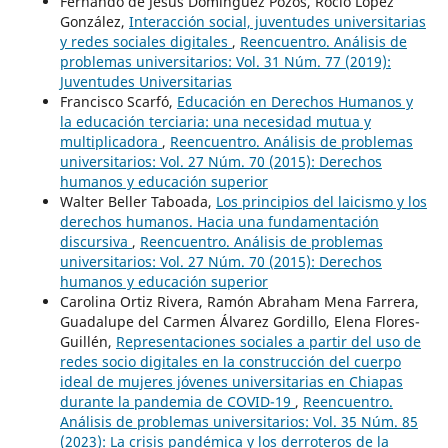
Fernando de Jesús Domínguez Pozos, Rocío López
González,
Interacción social, juventudes universitarias
y redes sociales digitales
,
Reencuentro. Análisis de
problemas universitarios: Vol. 31 Núm. 77 (2019):
Juventudes Universitarias
Francisco Scarfó,
Educación en Derechos Humanos y
la educación terciaria: una necesidad mutua y
multiplicadora
,
Reencuentro. Análisis de problemas
universitarios: Vol. 27 Núm. 70 (2015): Derechos
humanos y educación superior
Walter Beller Taboada,
Los principios del laicismo y los
derechos humanos. Hacia una fundamentación
discursiva
,
Reencuentro. Análisis de problemas
universitarios: Vol. 27 Núm. 70 (2015): Derechos
humanos y educación superior
Carolina Ortiz Rivera, Ramón Abraham Mena Farrera,
Guadalupe del Carmen Álvarez Gordillo, Elena Flores-
Guillén,
Representaciones sociales a partir del uso de
redes socio digitales en la construcción del cuerpo
ideal de mujeres jóvenes universitarias en Chiapas
durante la pandemia de COVID-19
,
Reencuentro.
Análisis de problemas universitarios: Vol. 35 Núm. 85
(2023): La crisis pandémica y los derroteros de la