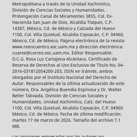
Metropolitana a través de la Unidad Xochimilco,
División de Ciencias Sociales y Humanidades.
Prolongación Canal de Miramontes 3855, Col. Ex-
Hacienda San Juan de Dios, Alcaldía Tlalpan, C.P.
14387, México, Cd. de México y Calzada del Hueso
1100, Col. Villa Quietud, Alcaldía Coyoacán, C.P. 04960,
México, Cd. de México. Página electrónica de la revista
www.reencuentro.xoc.uam.mx y dirección electrónica:
cuaree@correo.xoc.uam.mx. Editor Responsable:
D.C.G. Rosa Luz Cartajena Alcántara. Certificado de
Reserva de Derechos al Uso Exclusivo de Título No. 04-
2016-031812054200-203, ISSN en trámite, ambos
otorgados por el Instituto Nacional del Derecho de
Autor. Responsables de la última actualización de este
número, Dra. Angélica Buendía Espinosa y Dr. Walter
Beller Taboada, División de Ciencias Sociales y
Humanidades, Unidad Xochimilco, Calz. del Hueso
1100, Col. Villa Quietud, Alcaldía Coyoacán, C.P. 04960
México, Cd. de México. Fecha de última modificación:
martes 17 de marzo de 2026. Tamaño del archivo 7.1
MB.
Las opiniones expresadas por los autores no