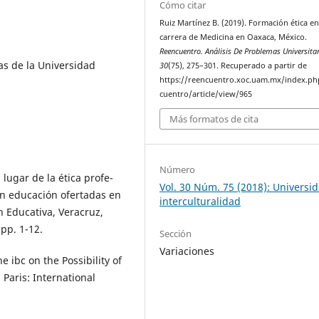
Cómo citar
Ruiz Martínez B. (2019). Formación ética en
carrera de Medicina en Oaxaca, México.
Reencuentro. Análisis De Problemas Universita
s de la Universidad
30
(75), 275–301. Recuperado a partir de
https://reencuentro.xoc.uam.mx/index.ph
cuentro/article/view/965
Más formatos de cita
Número
 lugar de la ética profe-
Vol. 30 Núm. 75 (2018): Universi
en educación ofertadas en
interculturalidad
n Educativa, Veracruz,
 pp. 1-12.
Sección
Variaciones
e ibc on the Possibility of
 Paris: International