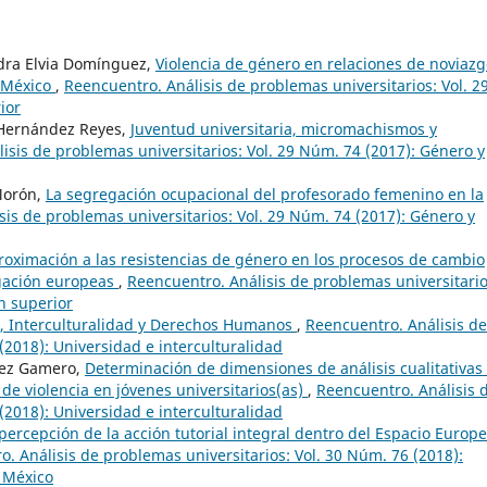
ndra Elvia Domínguez,
Violencia de género en relaciones de noviaz
e México
,
Reencuentro. Análisis de problemas universitarios: Vol. 2
ior
 Hernández Reyes,
Juventud universitaria, micromachismos y
isis de problemas universitarios: Vol. 29 Núm. 74 (2017): Género y
Morón,
La segregación ocupacional del profesorado femenino en la
sis de problemas universitarios: Vol. 29 Núm. 74 (2017): Género y
roximación a las resistencias de género en los procesos de cambio
tigación europeas
,
Reencuentro. Análisis de problemas universitario
n superior
ca, Interculturalidad y Derechos Humanos
,
Reencuentro. Análisis de
(2018): Universidad e interculturalidad
́mez Gamero,
Determinación de dimensiones de análisis cualitativas
 de violencia en jóvenes universitarios(as)
,
Reencuentro. Análisis 
(2018): Universidad e interculturalidad
percepción de la acción tutorial integral dentro del Espacio Europ
. Análisis de problemas universitarios: Vol. 30 Núm. 76 (2018):
n México