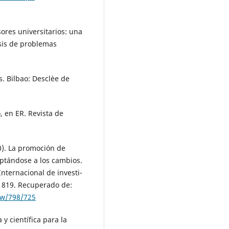
esores universitarios: una
isis de problemas
s. Bilbao: Desclèe de
, en ER. Revista de
0). La promoción de
ptándose a los cambios.
nternacional de investi-
-1819. Recuperado de:
iew/798/725
 y científica para la