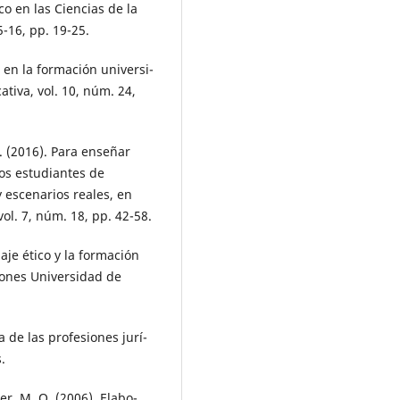
ico en las Ciencias de la
5-16, pp. 19-25.
l en la formación universi-
tiva, vol. 10, núm. 24,
Y. (2016). Para enseñar
Los estudiantes de
 y escenarios reales, en
l. 7, núm. 18, pp. 42-58.
je ético y la formación
ciones Universidad de
a de las profesiones jurí-
.
ner, M. O. (2006). Elabo-