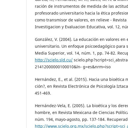
ración de instrumentos de medida de las actitu
profesorado universitario hacia la ética profesi
como transmisor de valores, en relieve - Revista
Investigacion y Evaluacion Educativa, vol. 12, nú
González, V. (2004). La educación en valores en 
universitario. Un enfoque psicoedagógico para s
Media Superior, vol. 14, núm. 1, pp. 74-82. Rec
http://scielo.sld.cu/
scielo.php?script=sci_abstr
21412000000100010&ln- g=es&nrm=iso
Hernández, E., et al. (2015). Hacia una bioética 
ción?, en Revista Electrónica de Psicología Iztaca
451-469.
Hernández-Vela, E. (2005). La bioética y los de
hombre, en Revista Mexicana de Ciencias Política
núm. 194, mayo-agosto, pp. 137-184. Recuperad
http://www.scielo.org.mx/scielo.php?script=sci_