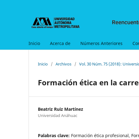
Inicio
Acerca de
Números Anteriores
Co
Inicio
/
Archivos
/
Vol. 30 Núm. 75 (2018): Universi
Formación ética en la car
Beatriz Ruiz Martínez
Universidad Anáhuac
Palabras clave:
Formación ética profesional, For