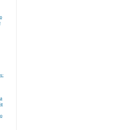
go
9
s:
 a
de
eo