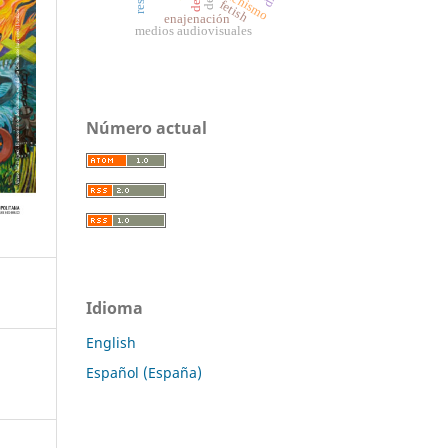
fetichismo
fetish
enajenación
medios audiovisuales
Número actual
Idioma
English
Español (España)