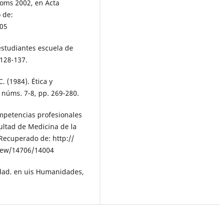
ioms 2002, en Acta
 de:
05
 estudiantes escuela de
 128-137.
. (1984). Ética y
 núms. 7-8, pp. 269-280.
competencias profesionales
cultad de Medicina de la
 Recuperado de: http://
iew/14706/14004
sidad. en uis Humanidades,