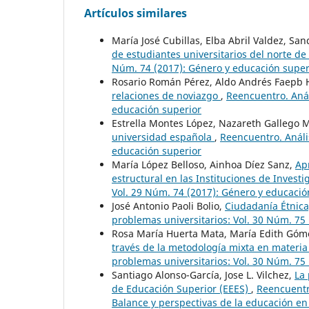
Artículos similares
María José Cubillas, Elba Abril Valdez, Sa
de estudiantes universitarios del norte d
Núm. 74 (2017): Género y educación super
Rosario Román Pérez, Aldo Andrés Faepb
relaciones de noviazgo
,
Reencuentro. Anál
educación superior
Estrella Montes López, Nazareth Gallego 
universidad española
,
Reencuentro. Análi
educación superior
María López Belloso, Ainhoa Díez Sanz,
Ap
estructural en las Instituciones de Inves
Vol. 29 Núm. 74 (2017): Género y educació
José Antonio Paoli Bolio,
Ciudadanía Étni
problemas universitarios: Vol. 30 Núm. 75 
Rosa María Huerta Mata, María Edith Go
través de la metodología mixta en materia
problemas universitarios: Vol. 30 Núm. 75 
Santiago Alonso-García, Jose L. Vilchez,
La 
de Educación Superior (EEES)
,
Reencuentro
Balance y perspectivas de la educación e