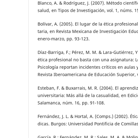
Blanco, A. & Rodríguez, J. (2007). Método científ
salud, en Tipos de Investigación, vol. 1, núms. 1
Bolívar, A. (2005). El lugar de la ética profesiona
taria, en Revista Mexicana de Investigación Educa
enero-marzo, pp. 93-123.
Díaz-Barriga, F.; Pérez, M. M. & Lara-Gutiérrez, 
ética profesional no basta con una asignatura: 
Psicología reportan incidentes críticos en aulas
Revista Iberoamericana de Educación Superior, vo
Esteban, F. & Buxarrais, M. R. (2004). El aprendiza
universitaria: Más allá de la casualidad, en Edi
Salamanca, núm. 16, pp. 91-108.
Fernández, J. L. & Hortal, A. (Comps.) (2002). Étic
dicas. Burgos: Universidad Pontificia de Comillas
García, R.; Fernández, M. R.; Sales, M. A. & Moli