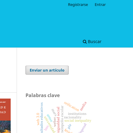
Registrarse
Entrar
Buscar
Enviar un artículo
Palabras clave
reification
media
resultados educativos
desempeño escolar
desigualdad social
marx
institutions
web 3.0
sense
racionality
universidad
weber
social inequality
disposal
ple
lms