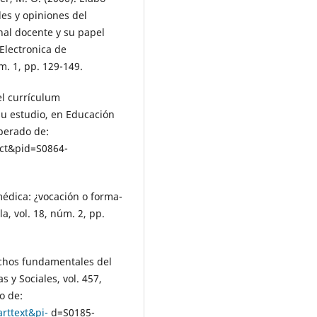
des y opiniones del
onal docente y su papel
 Electronica de
m. 1, pp. 129-149.
el currículum
u estudio, en Educación
uperado de:
act&pid=S0864-
médica: ¿vocación o forma-
la, vol. 18, núm. 2, pp.
rechos fundamentales del
s y Sociales, vol. 457,
o de:
arttext&pi-
d=S0185-