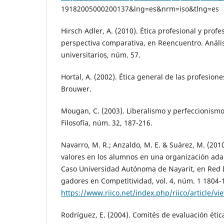
19182005000200137&lng=es&nrm=iso&tlng=es
Hirsch Adler, A. (2010). Ética profesional y prof
perspectiva comparativa, en Reencuentro. Anál
universitarios, núm. 57.
Hortal, A. (2002). Ética general de las profesione
Brouwer.
Mougan, C. (2003). Liberalismo y perfeccionismo
Filosofía, núm. 32, 187-216.
Navarro, M. R.; Anzaldo, M. E. & Suárez, M. (201
valores en los alumnos en una organización ada
Caso Universidad Autónoma de Nayarit, en Red I
gadores en Competitividad, vol. 4, núm. 1 1804
https://www.riico.net/index.php/riico/article/v
Rodríguez, E. (2004). Comités de evaluación ética