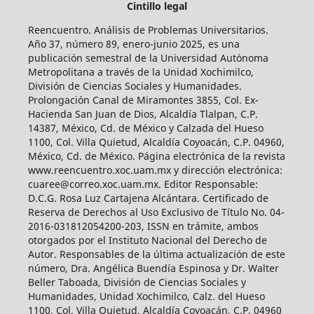
Cintillo legal
Reencuentro. Análisis de Problemas Universitarios.
Año 37, número 89, enero-junio 2025, es una
publicación semestral de la Universidad Autónoma
Metropolitana a través de la Unidad Xochimilco,
División de Ciencias Sociales y Humanidades.
Prolongación Canal de Miramontes 3855, Col. Ex-
Hacienda San Juan de Dios, Alcaldía Tlalpan, C.P.
14387, México, Cd. de México y Calzada del Hueso
1100, Col. Villa Quietud, Alcaldía Coyoacán, C.P. 04960,
México, Cd. de México. Página electrónica de la revista
www.reencuentro.xoc.uam.mx y dirección electrónica:
cuaree@correo.xoc.uam.mx. Editor Responsable:
D.C.G. Rosa Luz Cartajena Alcántara. Certificado de
Reserva de Derechos al Uso Exclusivo de Título No. 04-
2016-031812054200-203, ISSN en trámite, ambos
otorgados por el Instituto Nacional del Derecho de
Autor. Responsables de la última actualización de este
número, Dra. Angélica Buendía Espinosa y Dr. Walter
Beller Taboada, División de Ciencias Sociales y
Humanidades, Unidad Xochimilco, Calz. del Hueso
1100, Col. Villa Quietud, Alcaldía Coyoacán, C.P. 04960