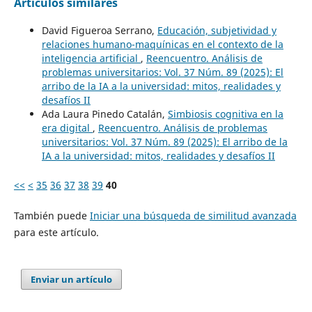
Artículos similares
David Figueroa Serrano,
Educación, subjetividad y
relaciones humano-maquínicas en el contexto de la
inteligencia artificial
,
Reencuentro. Análisis de
problemas universitarios: Vol. 37 Núm. 89 (2025): El
arribo de la IA a la universidad: mitos, realidades y
desafíos II
Ada Laura Pinedo Catalán,
Simbiosis cognitiva en la
era digital
,
Reencuentro. Análisis de problemas
universitarios: Vol. 37 Núm. 89 (2025): El arribo de la
IA a la universidad: mitos, realidades y desafíos II
<<
<
35
36
37
38
39
40
También puede
Iniciar una búsqueda de similitud avanzada
para este artículo.
Enviar un artículo