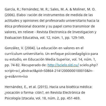
García, R.; Fernández, M. R.; Sales, M. A. & Moliner, M. O.
(2006). Elabo- ración de instrumentos de medida de las
actitudes y opiniones del profesorado universitario hacia la
ética profesional docente y su papel como transmisor de
valores, en relieve - Revista Electronica de Investigacion y
Evaluacion Educativa, vol. 12, núm. 1, pp. 129-149.
González, V. (2004). La educación en valores en el
currículum universitario. Un enfoque psicoedagógico para
su estudio, en Educación Media Superior, vol. 14, núm. 1,
pp. 74-82. Recuperado de:
http://scielo.sld.cu/
scielo.php?
script=sci_abstract&pid=S0864-21412000000100010&ln-
g=es&nrm=iso
Hernández, E., et al. (2015). Hacia una bioética médica:
¿vocación o forma- ción?, en Revista Electrónica de
Psicología Iztacala, vol. 18, núm. 2, pp. 451-469.