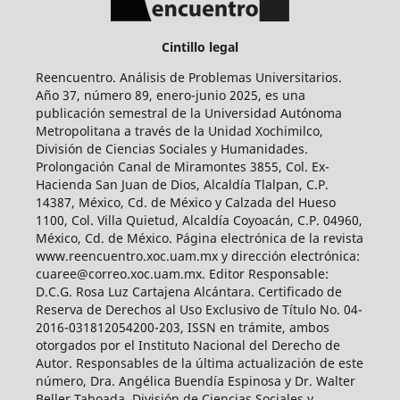
Cintillo legal
Reencuentro. Análisis de Problemas Universitarios.
Año 37, número 89, enero-junio 2025, es una
publicación semestral de la Universidad Autónoma
Metropolitana a través de la Unidad Xochimilco,
División de Ciencias Sociales y Humanidades.
Prolongación Canal de Miramontes 3855, Col. Ex-
Hacienda San Juan de Dios, Alcaldía Tlalpan, C.P.
14387, México, Cd. de México y Calzada del Hueso
1100, Col. Villa Quietud, Alcaldía Coyoacán, C.P. 04960,
México, Cd. de México. Página electrónica de la revista
www.reencuentro.xoc.uam.mx y dirección electrónica:
cuaree@correo.xoc.uam.mx. Editor Responsable:
D.C.G. Rosa Luz Cartajena Alcántara. Certificado de
Reserva de Derechos al Uso Exclusivo de Título No. 04-
2016-031812054200-203, ISSN en trámite, ambos
otorgados por el Instituto Nacional del Derecho de
Autor. Responsables de la última actualización de este
número, Dra. Angélica Buendía Espinosa y Dr. Walter
Beller Taboada, División de Ciencias Sociales y