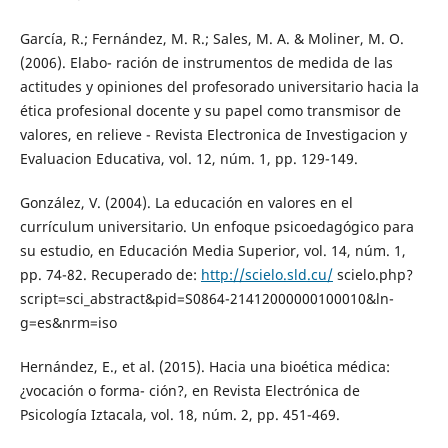
García, R.; Fernández, M. R.; Sales, M. A. & Moliner, M. O.
(2006). Elabo- ración de instrumentos de medida de las
actitudes y opiniones del profesorado universitario hacia la
ética profesional docente y su papel como transmisor de
valores, en relieve - Revista Electronica de Investigacion y
Evaluacion Educativa, vol. 12, núm. 1, pp. 129-149.
González, V. (2004). La educación en valores en el
currículum universitario. Un enfoque psicoedagógico para
su estudio, en Educación Media Superior, vol. 14, núm. 1,
pp. 74-82. Recuperado de:
http://scielo.sld.cu/
scielo.php?
script=sci_abstract&pid=S0864-21412000000100010&ln-
g=es&nrm=iso
Hernández, E., et al. (2015). Hacia una bioética médica:
¿vocación o forma- ción?, en Revista Electrónica de
Psicología Iztacala, vol. 18, núm. 2, pp. 451-469.