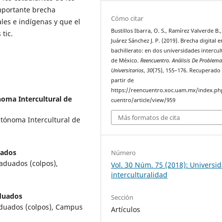
mportante brecha
Cómo citar
les e indígenas y que el
Bustillos Ibarra, O. S., Ramírez Valverde B.
tic.
Juárez Sánchez J. P. (2019). Brecha digital e
bachillerato: en dos universidades intercul
de México.
Reencuentro. Análisis De Problem
Universitarios
,
30
(75), 155–176. Recuperado
partir de
https://reencuentro.xoc.uam.mx/index.ph
noma Intercultural de
cuentro/article/view/959
Más formatos de cita
tónoma Intercultural de
uados
Número
raduados (colpos),
Vol. 30 Núm. 75 (2018): Universi
interculturalidad
duados
Sección
raduados (colpos), Campus
Artículos