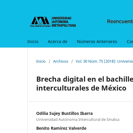
Inicio
Acerca de
Números Anteriores
Co
Inicio
/
Archivos
/
Vol. 30 Núm. 75 (2018): Universi
Brecha digital en el bachil
interculturales de México
Odilia Sujey Bustillos Ibarra
Universidad Autónoma Intercultural de Sinaloa
Benito Ramírez Valverde