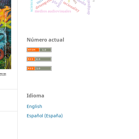
desempeño escolar
marx
media
ple
racionality
medios audiovisuales
Número actual
Idioma
English
Español (España)