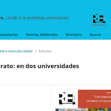
nvocatorias
Normas Editoriales
Directorio
Buscar
dad e interculturalidad
/
Artículos
lerato: en dos universidades