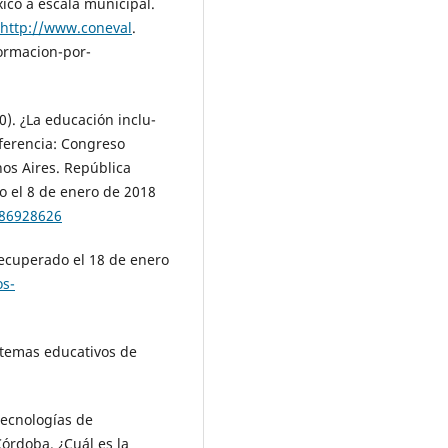
xico a escala municipal.
http://www.coneval
.
ormacion-por-
0). ¿La educación inclu-
ferencia: Congreso
s Aires. República
o el 8 de enero de 2018
286928626
Recuperado el 18 de enero
os-
sistemas educativos de
 Tecnologías de
́rdoba. ¿Cuál es la