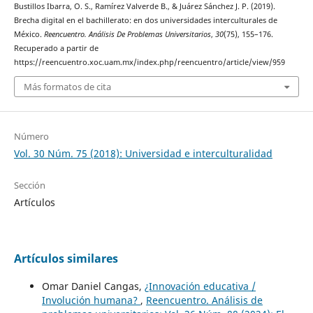
Bustillos Ibarra, O. S., Ramírez Valverde B., & Juárez Sánchez J. P. (2019).
Brecha digital en el bachillerato: en dos universidades interculturales de
México.
Reencuentro. Análisis De Problemas Universitarios
,
30
(75), 155–176.
Recuperado a partir de
https://reencuentro.xoc.uam.mx/index.php/reencuentro/article/view/959
Más formatos de cita
Número
Vol. 30 Núm. 75 (2018): Universidad e interculturalidad
Sección
Artículos
Artículos similares
Omar Daniel Cangas,
¿Innovación educativa /
Involución humana?
,
Reencuentro. Análisis de