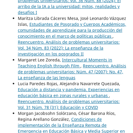
problemas universitarios: Vol. 36 Núm. 88 (2024): El
arribo de la IA a la universidad: mitos, realidades y
desafíos I
Maritza Librada Cáceres Mesa, José Leonardo Vázquez
Islas,
Estudiantes de Posgrado y Cuerpos Académicos,
comunidades de aprendizaje para la producción del
conocimiento en el marco de políticas públicas
,
Reencuentro. Análisis de problemas universitarios:
Vol. 34 Núm. 83 (2022): La enseñanza de la
investigación en los posgrados II
Margaret Lee Zoreda,
Intercultural Moments in
Teaching English through Film
,
Reencuentro. Análisis
de problemas universitarios: Núm. 47 (2007): No. 47,
La enseñanza de las lenguas
Lucia Paredes Rojas, Alejandra Navarrete Quezada,
Educación a distancia y pandemia. Experiencias en
educación básica en zonas rurales y urbanas
,
Reencuentro. Análisis de problemas universitarios:
Vol. 31 Núm. 78 (31): Educación y COVID
Morgan Jacobsohn Solórzano, César Barona Ríos,
Regina Arellano González,
Condiciones de
implementación de la Enseñanza Remota de
Emergencia en Educación Básica y Media Superior en