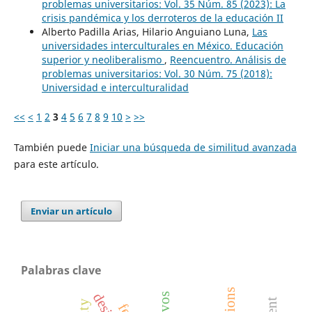
problemas universitarios: Vol. 35 Núm. 85 (2023): La
crisis pandémica y los derroteros de la educación II
Alberto Padilla Arias, Hilario Anguiano Luna,
Las
universidades interculturales en México. Educación
superior y neoliberalismo
,
Reencuentro. Análisis de
problemas universitarios: Vol. 30 Núm. 75 (2018):
Universidad e interculturalidad
<<
<
1
2
3
4
5
6
7
8
9
10
>
>>
También puede
Iniciar una búsqueda de similitud avanzada
para este artículo.
Enviar un artículo
Palabras clave