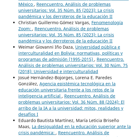
México
,
Reencuentro. Análisis de problemas
universitarios: Vol. 35 Núm. 85 (2023): La crisis
pandémica y los derroteros de la educación II
Christian Guillermo Gómez Vargas,
Fenomenología
Zoom:
,
Reencuentro. Análisis de problemas
universitarios: Vol. 35 Núm. 85 (2023): La crisis
pandémica y los derroteros de la educación II
Weimar Giovanni Iño Daza,
Universidad pública e
interculturalidad en Bolivia: normativas, políticas y
programas de admisión (1995-2015)
,
Reencuentro.
Análisis de problemas universitarios: Vol. 30 Núm. 75
(2018): Universidad e interculturalidad
Josué Hernández-Bojorges, Lorena E. Paredes
González,
Agencia epistémica tecnológica en la
educación universitaria frente a los retos de la
inteligencia artificial
,
Reencuentro. Análisis de
problemas universitarios: Vol. 36 Núm. 88 (2024): El
arribo de la IA a la universidad: mitos, realidades y
desafíos I
Eduardo Bautista Martínez, María Leticia Briseño
Maas,
La desigualdad en la educación superior ante la
crisis pandémica:
,
Reencuentro. Análisis de