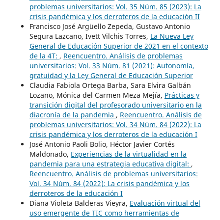
problemas universitarios: Vol. 35 Núm. 85 (2023): La
crisis pandémica y los derroteros de la educación II
Francisco José Argüello Zepeda, Gustavo Antonio
Segura Lazcano, Ivett Vilchis Torres,
La Nueva Ley
General de Educación Superior de 2021 en el contexto
de la 4T:
,
Reencuentro. Análisis de problemas
universitarios: Vol. 33 Núm. 81 (2021): Autonomía,
gratuidad y la Ley General de Educación Superior
Claudia Fabiola Ortega Barba, Sara Elvira Galbán
Lozano, Mónica del Carmen Meza Mejía,
Prácticas y
transición digital del profesorado universitario en la
diacronía de la pandemia
,
Reencuentro. Análisis de
problemas universitarios: Vol. 34 Núm. 84 (2022): La
crisis pandémica y los derroteros de la educación I
José Antonio Paoli Bolio, Héctor Javier Cortés
Maldonado,
Experiencias de la virtualidad en la
pandemia para una estrategia educativa digital:
,
Reencuentro. Análisis de problemas universitarios:
Vol. 34 Núm. 84 (2022): La crisis pandémica y los
derroteros de la educación I
Diana Violeta Balderas Vieyra,
Evaluación virtual del
uso emergente de TIC como herramientas de