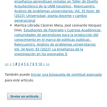
enseñanza-aprendizaje remotas en Taller de Diseño
Arquitectónico de la UMB Jiquipilco
,
Reencuentro.
Análisis de problemas universitarios: Vol. 35 Núm. 86
(2023): Universidad, planta docente y cambio
generacional
Maritza Librada Cáceres Mesa, José Leonardo Vázquez
Islas,
Estudiantes de Posgrado y Cuerpos Académicos,
comunidades de aprendizaje para la producción del
conocimiento en el marco de políticas públicas
,
Reencuentro. Análisis de problemas universitarios:
Vol. 34 Núm. 83 (2022): La enseñanza de la
investigación en los posgrados II
<<
<
1
2
3
4
5
6
7
8
9
10
>
>>
También puede
Iniciar una búsqueda de similitud avanzada
para este artículo.
Enviar un artículo