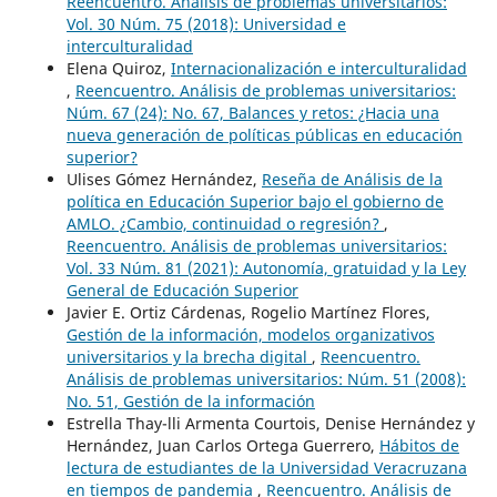
Reencuentro. Análisis de problemas universitarios:
Vol. 30 Núm. 75 (2018): Universidad e
interculturalidad
Elena Quiroz,
Internacionalización e interculturalidad
,
Reencuentro. Análisis de problemas universitarios:
Núm. 67 (24): No. 67, Balances y retos: ¿Hacia una
nueva generación de políticas públicas en educación
superior?
Ulises Gómez Hernández,
Reseña de Análisis de la
política en Educación Superior bajo el gobierno de
AMLO. ¿Cambio, continuidad o regresión?
,
Reencuentro. Análisis de problemas universitarios:
Vol. 33 Núm. 81 (2021): Autonomía, gratuidad y la Ley
General de Educación Superior
Javier E. Ortiz Cárdenas, Rogelio Martínez Flores,
Gestión de la información, modelos organizativos
universitarios y la brecha digital
,
Reencuentro.
Análisis de problemas universitarios: Núm. 51 (2008):
No. 51, Gestión de la información
Estrella Thay-lli Armenta Courtois, Denise Hernández y
Hernández, Juan Carlos Ortega Guerrero,
Hábitos de
lectura de estudiantes de la Universidad Veracruzana
en tiempos de pandemia
,
Reencuentro. Análisis de