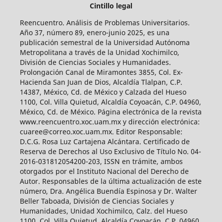
Cintillo legal
Reencuentro. Análisis de Problemas Universitarios.
Año 37, número 89, enero-junio 2025, es una
publicación semestral de la Universidad Autónoma
Metropolitana a través de la Unidad Xochimilco,
División de Ciencias Sociales y Humanidades.
Prolongación Canal de Miramontes 3855, Col. Ex-
Hacienda San Juan de Dios, Alcaldía Tlalpan, C.P.
14387, México, Cd. de México y Calzada del Hueso
1100, Col. Villa Quietud, Alcaldía Coyoacán, C.P. 04960,
México, Cd. de México. Página electrónica de la revista
www.reencuentro.xoc.uam.mx y dirección electrónica:
cuaree@correo.xoc.uam.mx. Editor Responsable:
D.C.G. Rosa Luz Cartajena Alcántara. Certificado de
Reserva de Derechos al Uso Exclusivo de Título No. 04-
2016-031812054200-203, ISSN en trámite, ambos
otorgados por el Instituto Nacional del Derecho de
Autor. Responsables de la última actualización de este
número, Dra. Angélica Buendía Espinosa y Dr. Walter
Beller Taboada, División de Ciencias Sociales y
Humanidades, Unidad Xochimilco, Calz. del Hueso
1100, Col. Villa Quietud, Alcaldía Coyoacán, C.P. 04960