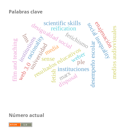
Palabras clave
scientific skills
enajenación
social inequality
desigualdad social
reification
medios audiovisuales
fetichismo
lms
racionality
institutions
film and teaching
desempeño escolar
universidad
media
resultados educativos
weber
sense
ple
web 3.0
instituciones
fetish
marx
disposal
Número actual