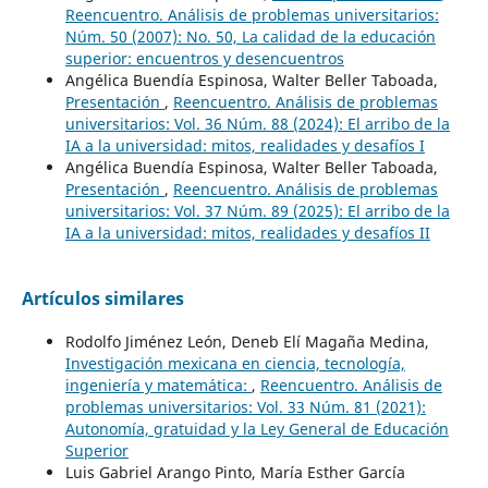
Reencuentro. Análisis de problemas universitarios:
Núm. 50 (2007): No. 50, La calidad de la educación
superior: encuentros y desencuentros
Angélica Buendía Espinosa, Walter Beller Taboada,
Presentación
,
Reencuentro. Análisis de problemas
universitarios: Vol. 36 Núm. 88 (2024): El arribo de la
IA a la universidad: mitos, realidades y desafíos I
Angélica Buendía Espinosa, Walter Beller Taboada,
Presentación
,
Reencuentro. Análisis de problemas
universitarios: Vol. 37 Núm. 89 (2025): El arribo de la
IA a la universidad: mitos, realidades y desafíos II
Artículos similares
Rodolfo Jiménez León, Deneb Elí Magaña Medina,
Investigación mexicana en ciencia, tecnología,
ingeniería y matemática:
,
Reencuentro. Análisis de
problemas universitarios: Vol. 33 Núm. 81 (2021):
Autonomía, gratuidad y la Ley General de Educación
Superior
Luis Gabriel Arango Pinto, María Esther García