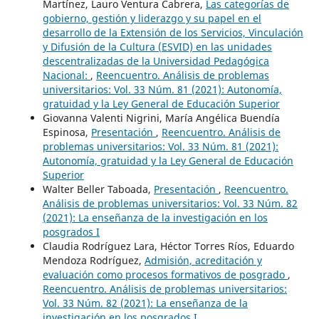
Martínez, Lauro Ventura Cabrera,
Las categorías de
gobierno, gestión y liderazgo y su papel en el
desarrollo de la Extensión de los Servicios, Vinculación
y Difusión de la Cultura (ESVID) en las unidades
descentralizadas de la Universidad Pedagógica
Nacional:
,
Reencuentro. Análisis de problemas
universitarios: Vol. 33 Núm. 81 (2021): Autonomía,
gratuidad y la Ley General de Educación Superior
Giovanna Valenti Nigrini, María Angélica Buendía
Espinosa,
Presentación
,
Reencuentro. Análisis de
problemas universitarios: Vol. 33 Núm. 81 (2021):
Autonomía, gratuidad y la Ley General de Educación
Superior
Walter Beller Taboada,
Presentación
,
Reencuentro.
Análisis de problemas universitarios: Vol. 33 Núm. 82
(2021): La enseñanza de la investigación en los
posgrados I
Claudia Rodríguez Lara, Héctor Torres Ríos, Eduardo
Mendoza Rodríguez,
Admisión, acreditación y
evaluación como procesos formativos de posgrado
,
Reencuentro. Análisis de problemas universitarios:
Vol. 33 Núm. 82 (2021): La enseñanza de la
investigación en los posgrados I