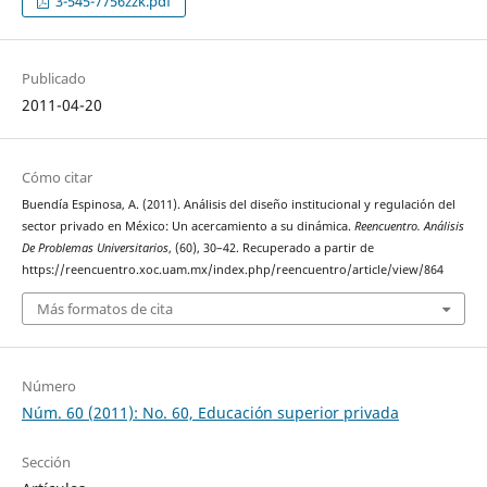
3-545-7756zzk.pdf
Publicado
2011-04-20
Cómo citar
Buendía Espinosa, A. (2011). Análisis del diseño institucional y regulación del
sector privado en México: Un acercamiento a su dinámica.
Reencuentro. Análisis
De Problemas Universitarios
, (60), 30–42. Recuperado a partir de
https://reencuentro.xoc.uam.mx/index.php/reencuentro/article/view/864
Más formatos de cita
Número
Núm. 60 (2011): No. 60, Educación superior privada
Sección