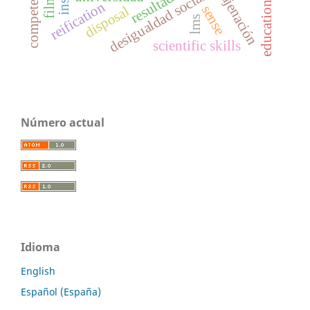
educational results
enajenación
desigualdad social
reification
sense
disposal
lms
scientific skills
Número actual
Idioma
English
Español (España)