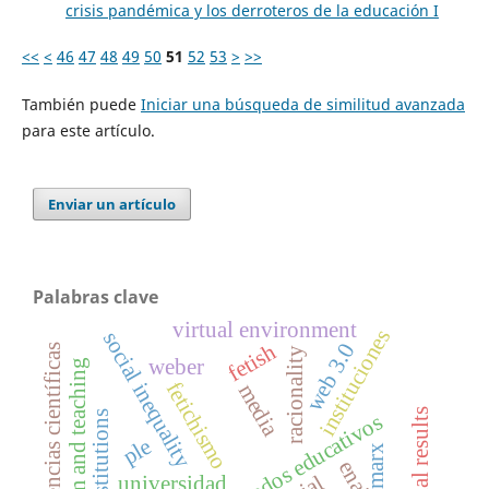
crisis pandémica y los derroteros de la educación I
<<
<
46
47
48
49
50
51
52
53
>
>>
También puede
Iniciar una búsqueda de similitud avanzada
para este artículo.
Enviar un artículo
Palabras clave
virtual environment
instituciones
social inequality
fetish
web 3.0
competencias científicas
racionality
weber
film and teaching
fetichismo
media
institutions
resultados educativos
ple
marx
universidad