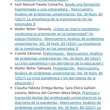
Saúl Manuel Favela Camacho,
Desde una formación
fragmentada a una integradora:
,
Reencuentro.
Análisis de problemas universitarios: Vol. 34 Núm. 83
(2022): La enseñanza de la investigación en los
posgrados II
Walter Beller Taboada,
¿Cómo un marco epistémico
condiciona la orientación en la universidad? Un
esbozo histórico
,
Reencuentro. Análisis de problemas
universitarios: Vol. 34 Núm. 83 (2022): La enseñanza
de la investigación en los posgrados II
Comité Editorial,
Preliminares
,
Reencuentro. Análisis
de problemas universitarios: Vol. 34 Núm. 84 (2022):
La crisis pandémica y los derroteros de la educación I
Walter Beller Taboada,
Presentación
,
Reencuentro.
Análisis de problemas universitarios: Vol. 34 Núm. 84
(2022): La crisis pandémica y los derroteros de la
educación I
Claudia Fabiola Ortega Barba, Sara Elvira Galbán
Lozano, Mónica del Carmen Meza Mejía,
Prácticas y
transición digital del profesorado universitario en la
diacronía de la pandemia
,
Reencuentro. Análisis de
problemas universitarios: Vol. 34 Núm. 84 (2022): La