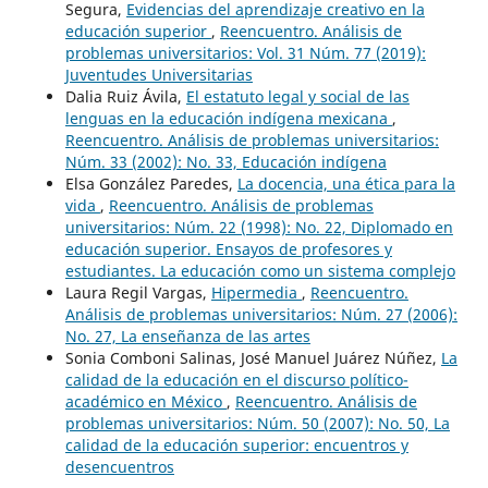
Segura,
Evidencias del aprendizaje creativo en la
educación superior
,
Reencuentro. Análisis de
problemas universitarios: Vol. 31 Núm. 77 (2019):
Juventudes Universitarias
Dalia Ruiz Ávila,
El estatuto legal y social de las
lenguas en la educación indígena mexicana
,
Reencuentro. Análisis de problemas universitarios:
Núm. 33 (2002): No. 33, Educación indígena
Elsa González Paredes,
La docencia, una ética para la
vida
,
Reencuentro. Análisis de problemas
universitarios: Núm. 22 (1998): No. 22, Diplomado en
educación superior. Ensayos de profesores y
estudiantes. La educación como un sistema complejo
Laura Regil Vargas,
Hipermedia
,
Reencuentro.
Análisis de problemas universitarios: Núm. 27 (2006):
No. 27, La enseñanza de las artes
Sonia Comboni Salinas, José Manuel Juárez Núñez,
La
calidad de la educación en el discurso político-
académico en México
,
Reencuentro. Análisis de
problemas universitarios: Núm. 50 (2007): No. 50, La
calidad de la educación superior: encuentros y
desencuentros