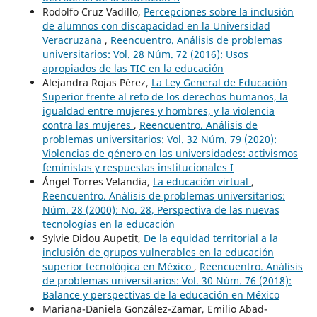
Rodolfo Cruz Vadillo,
Percepciones sobre la inclusión
de alumnos con discapacidad en la Universidad
Veracruzana
,
Reencuentro. Análisis de problemas
universitarios: Vol. 28 Núm. 72 (2016): Usos
apropiados de las TIC en la educación
Alejandra Rojas Pérez,
La Ley General de Educación
Superior frente al reto de los derechos humanos, la
igualdad entre mujeres y hombres, y la violencia
contra las mujeres
,
Reencuentro. Análisis de
problemas universitarios: Vol. 32 Núm. 79 (2020):
Violencias de género en las universidades: activismos
feministas y respuestas institucionales I
Ángel Torres Velandia,
La educación virtual
,
Reencuentro. Análisis de problemas universitarios:
Núm. 28 (2000): No. 28, Perspectiva de las nuevas
tecnologías en la educación
Sylvie Didou Aupetit,
De la equidad territorial a la
inclusión de grupos vulnerables en la educación
superior tecnológica en México
,
Reencuentro. Análisis
de problemas universitarios: Vol. 30 Núm. 76 (2018):
Balance y perspectivas de la educación en México
Mariana-Daniela González-Zamar, Emilio Abad-