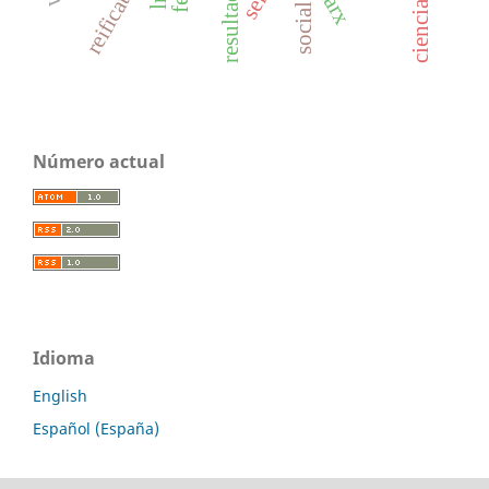
reification
marx
Número actual
Idioma
English
Español (España)