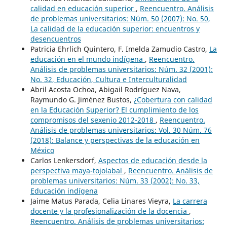
calidad en educación superior
,
Reencuentro. Análisis
de problemas universitarios: Núm. 50 (2007): No. 50,
La calidad de la educación superior: encuentros y
desencuentros
Patricia Ehrlich Quintero, F. Imelda Zamudio Castro,
La
educación en el mundo indígena
,
Reencuentro.
Análisis de problemas universitarios: Núm. 32 (2001):
No. 32, Educación, Cultura e Interculturalidad
Abril Acosta Ochoa, Abigail Rodríguez Nava,
Raymundo G. Jiménez Bustos,
¿Cobertura con calidad
en la Educación Superior? El cumplimiento de los
compromisos del sexenio 2012-2018
,
Reencuentro.
Análisis de problemas universitarios: Vol. 30 Núm. 76
(2018): Balance y perspectivas de la educación en
México
Carlos Lenkersdorf,
Aspectos de educación desde la
perspectiva maya-tojolabal
,
Reencuentro. Análisis de
problemas universitarios: Núm. 33 (2002): No. 33,
Educación indígena
Jaime Matus Parada, Celia Linares Vieyra,
La carrera
docente y la profesionalización de la docencia
,
Reencuentro. Análisis de problemas universitarios: