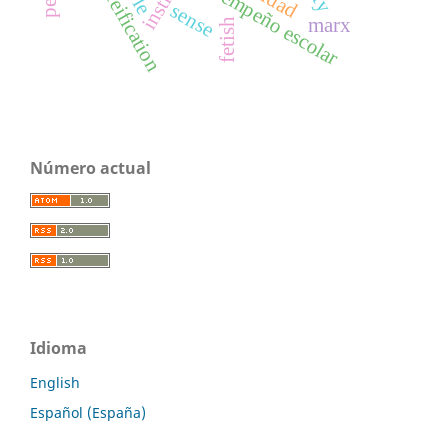
desempeño escolar
ple
reification
sense
marx
fetish
Número actual
Idioma
English
Español (España)