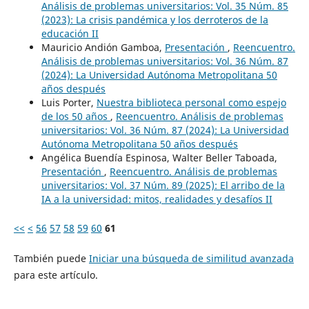
Análisis de problemas universitarios: Vol. 35 Núm. 85
(2023): La crisis pandémica y los derroteros de la
educación II
Mauricio Andión Gamboa,
Presentación
,
Reencuentro.
Análisis de problemas universitarios: Vol. 36 Núm. 87
(2024): La Universidad Autónoma Metropolitana 50
años después
Luis Porter,
Nuestra biblioteca personal como espejo
de los 50 años
,
Reencuentro. Análisis de problemas
universitarios: Vol. 36 Núm. 87 (2024): La Universidad
Autónoma Metropolitana 50 años después
Angélica Buendía Espinosa, Walter Beller Taboada,
Presentación
,
Reencuentro. Análisis de problemas
universitarios: Vol. 37 Núm. 89 (2025): El arribo de la
IA a la universidad: mitos, realidades y desafíos II
<<
<
56
57
58
59
60
61
También puede
Iniciar una búsqueda de similitud avanzada
para este artículo.