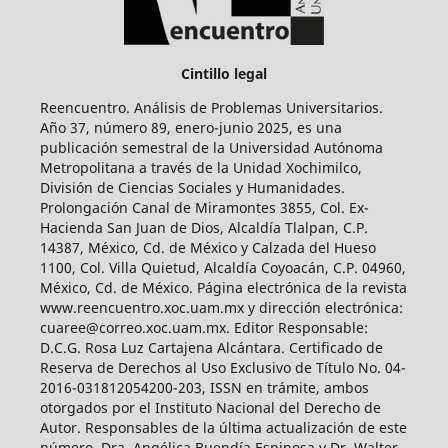
Cintillo legal
Reencuentro. Análisis de Problemas Universitarios.
Año 37, número 89, enero-junio 2025, es una
publicación semestral de la Universidad Autónoma
Metropolitana a través de la Unidad Xochimilco,
División de Ciencias Sociales y Humanidades.
Prolongación Canal de Miramontes 3855, Col. Ex-
Hacienda San Juan de Dios, Alcaldía Tlalpan, C.P.
14387, México, Cd. de México y Calzada del Hueso
1100, Col. Villa Quietud, Alcaldía Coyoacán, C.P. 04960,
México, Cd. de México. Página electrónica de la revista
www.reencuentro.xoc.uam.mx y dirección electrónica:
cuaree@correo.xoc.uam.mx. Editor Responsable:
D.C.G. Rosa Luz Cartajena Alcántara. Certificado de
Reserva de Derechos al Uso Exclusivo de Título No. 04-
2016-031812054200-203, ISSN en trámite, ambos
otorgados por el Instituto Nacional del Derecho de
Autor. Responsables de la última actualización de este
número, Dra. Angélica Buendía Espinosa y Dr. Walter