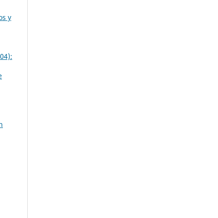
os y
04):
e
n