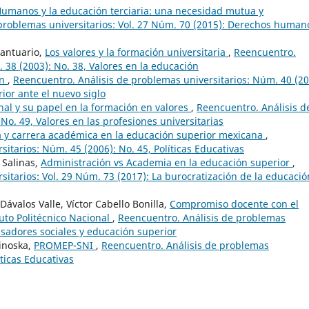
umanos y la educación terciaria: una necesidad mutua y
problemas universitarios: Vol. 27 Núm. 70 (2015): Derechos human
Santuario,
Los valores y la formación universitaria
,
Reencuentro.
 38 (2003): No. 38, Valores en la educación
ón
,
Reencuentro. Análisis de problemas universitarios: Núm. 40 (20
ior ante el nuevo siglo
nal y su papel en la formación en valores
,
Reencuentro. Análisis d
No. 49, Valores en las profesiones universitarias
a y carrera académica en la educación superior mexicana
,
itarios: Núm. 45 (2006): No. 45, Políticas Educativas
 Salinas,
Administración vs Academia en la educación superior
,
itarios: Vol. 29 Núm. 73 (2017): La burocratización de la educació
ávalos Valle, Víctor Cabello Bonilla,
Compromiso docente con el
uto Politécnico Nacional
,
Reencuentro. Análisis de problemas
nsadores sociales y educación superior
linoska,
PROMEP-SNI
,
Reencuentro. Análisis de problemas
íticas Educativas