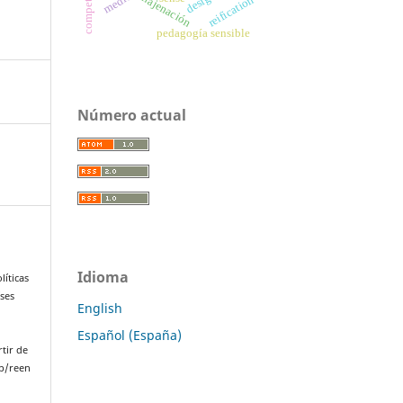
enajenación
media
reification
pedagogía sensible
Número actual
Idioma
líticas
íses
English
Español (España)
rtir de
p/reen