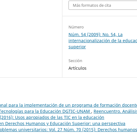
Más formatos de cita
Número
Núm. 54 (2009): No. 54, La
internacionalización de la educa
superior
Sección
Artículos
onal para la implementación de un programa de formación docent
e Tecnologías para la Educación DGTIC-UNAM
,
Reencuentro. Análisi
 (2016): Usos apropiados de las TIC en la educación
en Derechos Humanos y Educación Superior: una perspectiva
roblemas universitarios: Vol. 27 Núm. 70 (2015): Derechos humanos