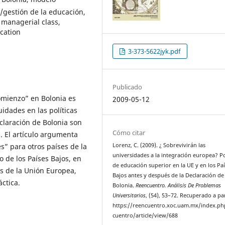
/gestión de la educación,
 managerial class,
cation
3-373-5622jyk.pdf
Publicado
omienzo” en Bolonia es
2009-05-12
uidades en las políticas
claración de Bolonia son
Cómo citar
 El artículo argumenta
” para otros países de la
Lorenz, C. (2009). ¿ Sobrevivirán las
universidades a la integración europea? Po
 de los Países Bajos, en
de educación superior en la UE y en los Pa
es de la Unión Europea,
Bajos antes y después de la Declaración de
ctica.
Bolonia.
Reencuentro. Análisis De Problemas
Universitarios
, (54), 53–72. Recuperado a pa
https://reencuentro.xoc.uam.mx/index.ph
cuentro/article/view/688