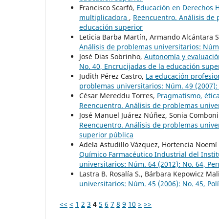
Francisco Scarfó,
Educación en Derechos H
multiplicadora
,
Reencuentro. Análisis de 
educación superior
Leticia Barba Martín, Armando Alcántara 
Análisis de problemas universitarios: Núm.
José Dias Sobrinho,
Autonomía y evaluaci
No. 40, Encrucijadas de la educación super
Judith Pérez Castro,
La educación profesio
problemas universitarios: Núm. 49 (2007): 
César Mereddu Torres,
Pragmatismo, étic
Reencuentro. Análisis de problemas univers
José Manuel Juárez Núñez, Sonia Comboni
Reencuentro. Análisis de problemas univers
superior pública
Adela Astudillo Vázquez, Hortencia Noemí D
Químico Farmacéutico Industrial del Instit
universitarios: Núm. 64 (2012): No. 64, Pe
Lastra B. Rosalía S., Bárbara Kepowicz Ma
universitarios: Núm. 45 (2006): No. 45, Pol
<<
<
1
2
3
4
5
6
7
8
9
10
>
>>