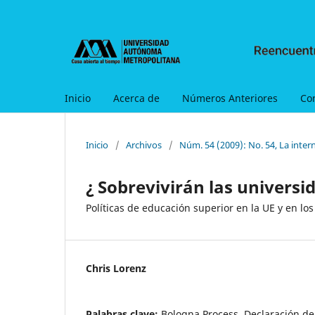
Inicio
Acerca de
Números Anteriores
Co
Inicio
/
Archivos
/
Núm. 54 (2009): No. 54, La inter
¿ Sobrevivirán las universi
Políticas de educación superior en la UE y en lo
Chris Lorenz
Palabras clave:
Bologna Process, Declaración de