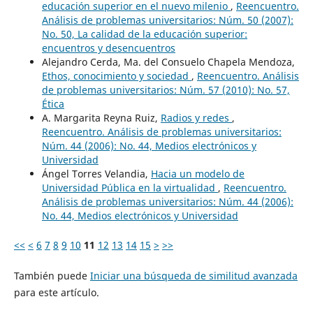
educación superior en el nuevo milenio
,
Reencuentro.
Análisis de problemas universitarios: Núm. 50 (2007):
No. 50, La calidad de la educación superior:
encuentros y desencuentros
Alejandro Cerda, Ma. del Consuelo Chapela Mendoza,
Ethos, conocimiento y sociedad
,
Reencuentro. Análisis
de problemas universitarios: Núm. 57 (2010): No. 57,
Ética
A. Margarita Reyna Ruiz,
Radios y redes
,
Reencuentro. Análisis de problemas universitarios:
Núm. 44 (2006): No. 44, Medios electrónicos y
Universidad
Ángel Torres Velandia,
Hacia un modelo de
Universidad Pública en la virtualidad
,
Reencuentro.
Análisis de problemas universitarios: Núm. 44 (2006):
No. 44, Medios electrónicos y Universidad
<<
<
6
7
8
9
10
11
12
13
14
15
>
>>
También puede
Iniciar una búsqueda de similitud avanzada
para este artículo.