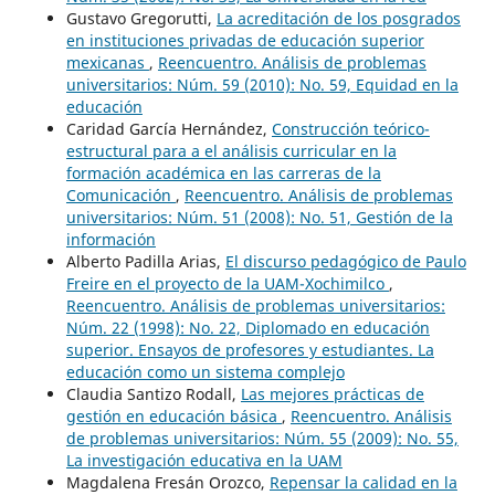
Gustavo Gregorutti,
La acreditación de los posgrados
en instituciones privadas de educación superior
mexicanas
,
Reencuentro. Análisis de problemas
universitarios: Núm. 59 (2010): No. 59, Equidad en la
educación
Caridad García Hernández,
Construcción teórico-
estructural para a el análisis curricular en la
formación académica en las carreras de la
Comunicación
,
Reencuentro. Análisis de problemas
universitarios: Núm. 51 (2008): No. 51, Gestión de la
información
Alberto Padilla Arias,
El discurso pedagógico de Paulo
Freire en el proyecto de la UAM-Xochimilco
,
Reencuentro. Análisis de problemas universitarios:
Núm. 22 (1998): No. 22, Diplomado en educación
superior. Ensayos de profesores y estudiantes. La
educación como un sistema complejo
Claudia Santizo Rodall,
Las mejores prácticas de
gestión en educación básica
,
Reencuentro. Análisis
de problemas universitarios: Núm. 55 (2009): No. 55,
La investigación educativa en la UAM
Magdalena Fresán Orozco,
Repensar la calidad en la