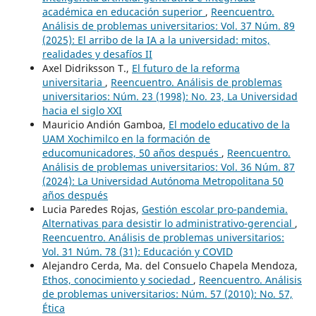
académica en educación superior
,
Reencuentro.
Análisis de problemas universitarios: Vol. 37 Núm. 89
(2025): El arribo de la IA a la universidad: mitos,
realidades y desafíos II
Axel Didriksson T.,
El futuro de la reforma
universitaria
,
Reencuentro. Análisis de problemas
universitarios: Núm. 23 (1998): No. 23, La Universidad
hacia el siglo XXI
Mauricio Andión Gamboa,
El modelo educativo de la
UAM Xochimilco en la formación de
educomunicadores, 50 años después
,
Reencuentro.
Análisis de problemas universitarios: Vol. 36 Núm. 87
(2024): La Universidad Autónoma Metropolitana 50
años después
Lucia Paredes Rojas,
Gestión escolar pro-pandemia.
Alternativas para desistir lo administrativo-gerencial
,
Reencuentro. Análisis de problemas universitarios:
Vol. 31 Núm. 78 (31): Educación y COVID
Alejandro Cerda, Ma. del Consuelo Chapela Mendoza,
Ethos, conocimiento y sociedad
,
Reencuentro. Análisis
de problemas universitarios: Núm. 57 (2010): No. 57,
Ética