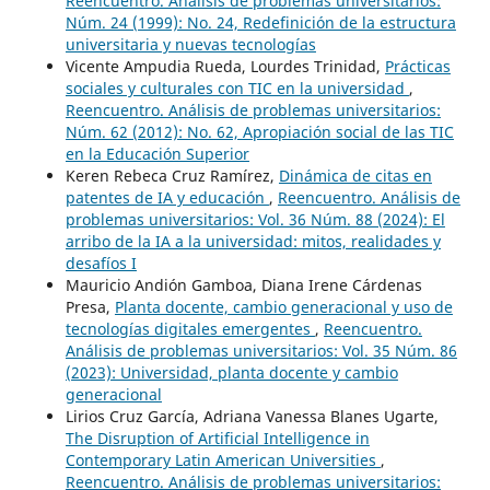
Reencuentro. Análisis de problemas universitarios:
Núm. 24 (1999): No. 24, Redefinición de la estructura
universitaria y nuevas tecnologías
Vicente Ampudia Rueda, Lourdes Trinidad,
Prácticas
sociales y culturales con TIC en la universidad
,
Reencuentro. Análisis de problemas universitarios:
Núm. 62 (2012): No. 62, Apropiación social de las TIC
en la Educación Superior
Keren Rebeca Cruz Ramírez,
Dinámica de citas en
patentes de IA y educación
,
Reencuentro. Análisis de
problemas universitarios: Vol. 36 Núm. 88 (2024): El
arribo de la IA a la universidad: mitos, realidades y
desafíos I
Mauricio Andión Gamboa, Diana Irene Cárdenas
Presa,
Planta docente, cambio generacional y uso de
tecnologías digitales emergentes
,
Reencuentro.
Análisis de problemas universitarios: Vol. 35 Núm. 86
(2023): Universidad, planta docente y cambio
generacional
Lirios Cruz García, Adriana Vanessa Blanes Ugarte,
The Disruption of Artificial Intelligence in
Contemporary Latin American Universities
,
Reencuentro. Análisis de problemas universitarios: