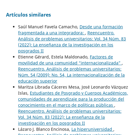
Artículos similares
Saúl Manuel Favela Camacho,
Desde una formación
fragmentada a una integradora:
,
Reencuentro.
Análisis de problemas universitarios: Vol. 34 Núm. 83
(2022): La enseñanza de la investigación en los
posgrados II
Etienne Gérard, Estela Maldonado,
Factores de
movilidad de una comunidad “internacionalizada”
,
Reencuentro. Análisis de problemas universitarios:
Núm. 54 (2009): No. 54, La internacionalización de la
educación superior
Maritza Librada Cáceres Mesa, José Leonardo Vázquez
Islas,
Estudiantes de Posgrado y Cuerpos Académicos,
comunidades de aprendizaje para la producción del
conocimiento en el marco de políticas públicas
,
Reencuentro. Análisis de problemas universitarios:
Vol. 34 Núm. 83 (2022): La enseñanza de la
investigación en los posgrados II
Lázaro J. Blanco Encinosa,
La hiperuniversidad
,