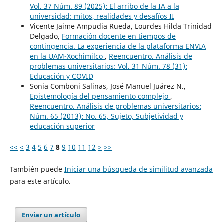
Vol. 37 Núm. 89 (2025): El arribo de la IA a la
universidad: mitos, realidades y desafíos II
Vicente Jaime Ampudia Rueda, Lourdes Hilda Trinidad
Delgado,
Formación docente en tiempos de
contingencia. La experiencia de la plataforma ENVIA
en la UAM-Xochimilco
,
Reencuentro. Análisis de
problemas universitarios: Vol. 31 Núm. 78 (31):
Educación y COVID
Sonia Comboni Salinas, José Manuel Juárez N.,
Epistemología del pensamiento complejo
,
Reencuentro. Análisis de problemas universitarios:
Núm. 65 (2013): No. 65, Sujeto, Subjetividad y
educación superior
<<
<
3
4
5
6
7
8
9
10
11
12
>
>>
También puede
Iniciar una búsqueda de similitud avanzada
para este artículo.
Enviar un artículo