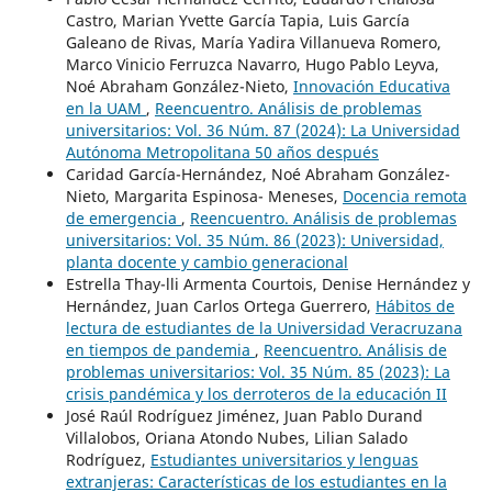
Castro, Marian Yvette García Tapia, Luis García
Galeano de Rivas, María Yadira Villanueva Romero,
Marco Vinicio Ferruzca Navarro, Hugo Pablo Leyva,
Noé Abraham González-Nieto,
Innovación Educativa
en la UAM
,
Reencuentro. Análisis de problemas
universitarios: Vol. 36 Núm. 87 (2024): La Universidad
Autónoma Metropolitana 50 años después
Caridad García-Hernández, Noé Abraham González-
Nieto, Margarita Espinosa- Meneses,
Docencia remota
de emergencia
,
Reencuentro. Análisis de problemas
universitarios: Vol. 35 Núm. 86 (2023): Universidad,
planta docente y cambio generacional
Estrella Thay-lli Armenta Courtois, Denise Hernández y
Hernández, Juan Carlos Ortega Guerrero,
Hábitos de
lectura de estudiantes de la Universidad Veracruzana
en tiempos de pandemia
,
Reencuentro. Análisis de
problemas universitarios: Vol. 35 Núm. 85 (2023): La
crisis pandémica y los derroteros de la educación II
José Raúl Rodríguez Jiménez, Juan Pablo Durand
Villalobos, Oriana Atondo Nubes, Lilian Salado
Rodríguez,
Estudiantes universitarios y lenguas
extranjeras: Características de los estudiantes en la