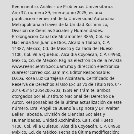
Reencuentro. Análisis de Problemas Universitarios.
Año 37, número 89, enero-junio 2025, es una
publicación semestral de la Universidad Autónoma
Metropolitana a través de la Unidad Xochimilco,
División de Ciencias Sociales y Humanidades.
Prolongación Canal de Miramontes 3855, Col. Ex-
Hacienda San Juan de Dios, Alcaldía Tlalpan, C.P.
14387, México, Cd. de México y Calzada del Hueso
1100, Col. Villa Quietud, Alcaldía Coyoacán, C.P. 04960,
México, Cd. de México. Página electrónica de la revista
www.reencuentro.xoc.uam.mx y dirección electrónica:
cuaree@correo.xoc.uam.mx. Editor Responsable:
D.C.G. Rosa Luz Cartajena Alcántara. Certificado de
Reserva de Derechos al Uso Exclusivo de Título No. 04-
2016-031812054200-203, ISSN en trámite, ambos
otorgados por el Instituto Nacional del Derecho de
Autor. Responsables de la última actualización de este
número, Dra. Angélica Buendía Espinosa y Dr. Walter
Beller Taboada, División de Ciencias Sociales y
Humanidades, Unidad Xochimilco, Calz. del Hueso
1100, Col. Villa Quietud, Alcaldía Coyoacán, C.P. 04960
México, Cd. de México. Fecha de última modificación: