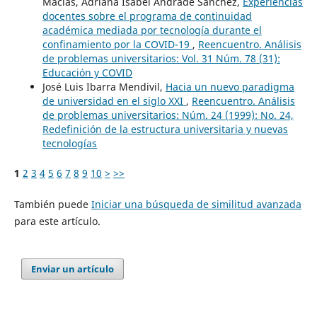
Macías, Adriana Isabel Andrade Sánchez,
Experiencias
docentes sobre el programa de continuidad
académica mediada por tecnología durante el
confinamiento por la COVID-19
,
Reencuentro. Análisis
de problemas universitarios: Vol. 31 Núm. 78 (31):
Educación y COVID
José Luis Ibarra Mendivil,
Hacia un nuevo paradigma
de universidad en el siglo XXI
,
Reencuentro. Análisis
de problemas universitarios: Núm. 24 (1999): No. 24,
Redefinición de la estructura universitaria y nuevas
tecnologías
1
2
3
4
5
6
7
8
9
10
>
>>
También puede
Iniciar una búsqueda de similitud avanzada
para este artículo.
Enviar un artículo