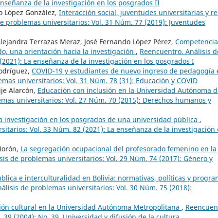
 enseñanza de la investigación en los posgrados II
o López González,
Interacción social, juventudes universitarias y r
e problemas universitarios: Vol. 31 Núm. 77 (2019): Juventudes
lejandra Terrazas Meraz, José Fernando López Pérez,
Competencia
o, una orientación hacia la investigación
,
Reencuentro. Análisis d
(2021): La enseñanza de la investigación en los posgrados I
odríguez,
COVID-19 y estudiantes de nuevo ingreso de pedagogía 
emas universitarios: Vol. 31 Núm. 78 (31): Educación y COVID
je Alarcón,
Educación con inclusión en la Universidad Autónoma d
emas universitarios: Vol. 27 Núm. 70 (2015): Derechos humanos y
la investigación en los posgrados de una universidad pública
,
itarios: Vol. 33 Núm. 82 (2021): La enseñanza de la investigación
Morón,
La segregación ocupacional del profesorado femenino en la
sis de problemas universitarios: Vol. 29 Núm. 74 (2017): Género y
blica e interculturalidad en Bolivia: normativas, políticas y progr
álisis de problemas universitarios: Vol. 30 Núm. 75 (2018):
ión cultural en la Universidad Autónoma Metropolitana
,
Reencuen
 39 (2004): No. 39, Universidad y difusión de la cultura