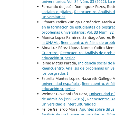
universitarios: Vol. 34 Núm. 83 (2022): La
Fernando de Jesús Domínguez Pozos, Rocí
sociales digitales
,
Reencuentro. Análisis d
Universitarias
Ofmara Yadira Zúñiga Hernández, María A
en la formación de estudiantes de posgrad
problemas universitarios: Vol. 33 Núm. 82 
Mónica López Ramírez, Santiago Andrés R
la UNAM:
,
Reencuentro. Análisis de probl
Alma Luz Pérez López, Norma Yadira Memi
Guerrero
,
Reencuentro. Análisis de probl
educación superior
Jaime Matus Parada,
Incidencia social de 
Reencuentro. Análisis de problemas univers
los posgrados I
Estrella Montes López, Nazareth Gallego 
universidad española
,
Reencuentro. Análi
educación superior
Weimar Giovanni Iño Daza,
Universidad pú
de admisión (1995-2015)
,
Reencuentro. An
Universidad e interculturalidad
Felipe Gallardo Mora,
Apuntes sobre difus
Análisis de problemas universitarios: Núm.