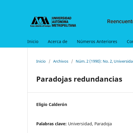
Inicio
Acerca de
Números Anteriores
Co
Inicio
/
Archivos
/
Núm. 2 (1990): No. 2, Universid
Paradojas redundancias
Eligio Calderón
Palabras clave:
Universidad, Paradoja