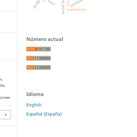
social inequality
fetichismo
fetish
marx
institutions
Número actual
s.
rios
,
Idioma
p/reen
English
Español (España)