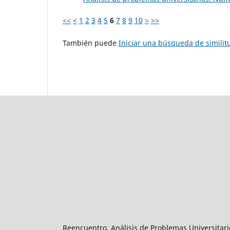
<<
<
1
2
3
4
5
6
7
8
9
10
>
>>
También puede
Iniciar una búsqueda de simili
Reencuentro. Análisis de Problemas Universitari