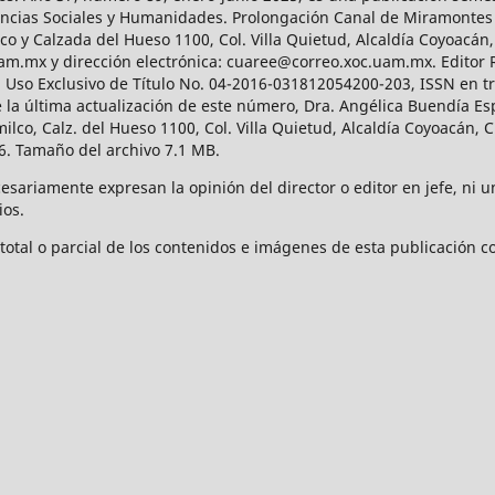
Ciencias Sociales y Humanidades. Prolongación Canal de Miramontes
ico y Calzada del Hueso 1100, Col. Villa Quietud, Alcaldía Coyoacán,
uam.mx y dirección electrónica: cuaree@correo.xoc.uam.mx. Editor
l Uso Exclusivo de Título No. 04-2016-031812054200-203, ISSN en tr
 última actualización de este número, Dra. Angélica Buendía Esp
o, Calz. del Hueso 1100, Col. Villa Quietud, Alcaldía Coyoacán, C
. Tamaño del archivo 7.1 MB.
ariamente expresan la opinión del director o editor en jefe, ni una
ios.
tal o parcial de los contenidos e imágenes de esta publicación con