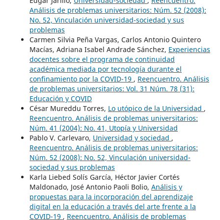
Edgar Jarillo,
Universidad-sociedad
,
Reencuentro.
Análisis de problemas universitarios: Núm. 52 (2008):
No. 52, Vinculación universidad-sociedad y sus
problemas
Carmen Silvia Peña Vargas, Carlos Antonio Quintero
Macías, Adriana Isabel Andrade Sánchez,
Experiencias
docentes sobre el programa de continuidad
académica mediada por tecnología durante el
confinamiento por la COVID-19
,
Reencuentro. Análisis
de problemas universitarios: Vol. 31 Núm. 78 (31):
Educación y COVID
César Mureddu Torres,
Lo utópico de la Universidad
,
Reencuentro. Análisis de problemas universitarios:
Núm. 41 (2004): No. 41, Utopía y Universidad
Pablo V. Carlevaro,
Universidad y sociedad
,
Reencuentro. Análisis de problemas universitarios:
Núm. 52 (2008): No. 52, Vinculación universidad-
sociedad y sus problemas
Karla Liebed Solís García, Héctor Javier Cortés
Maldonado, José Antonio Paoli Bolio,
Análisis y
propuestas para la incorporación del aprendizaje
digital en la educación a través del arte frente a la
COVID-19
,
Reencuentro. Análisis de problemas