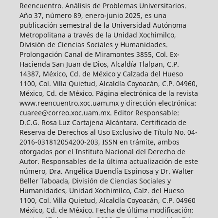
Reencuentro. Análisis de Problemas Universitarios.
Año 37, número 89, enero-junio 2025, es una
publicación semestral de la Universidad Autónoma
Metropolitana a través de la Unidad Xochimilco,
División de Ciencias Sociales y Humanidades.
Prolongación Canal de Miramontes 3855, Col. Ex-
Hacienda San Juan de Dios, Alcaldía Tlalpan, C.P.
14387, México, Cd. de México y Calzada del Hueso
1100, Col. Villa Quietud, Alcaldía Coyoacán, C.P. 04960,
México, Cd. de México. Página electrónica de la revista
www.reencuentro.xoc.uam.mx y dirección electrónica:
cuaree@correo.xoc.uam.mx. Editor Responsable:
D.C.G. Rosa Luz Cartajena Alcántara. Certificado de
Reserva de Derechos al Uso Exclusivo de Título No. 04-
2016-031812054200-203, ISSN en trámite, ambos
otorgados por el Instituto Nacional del Derecho de
Autor. Responsables de la última actualización de este
número, Dra. Angélica Buendía Espinosa y Dr. Walter
Beller Taboada, División de Ciencias Sociales y
Humanidades, Unidad Xochimilco, Calz. del Hueso
1100, Col. Villa Quietud, Alcaldía Coyoacán, C.P. 04960
México, Cd. de México. Fecha de última modificación: