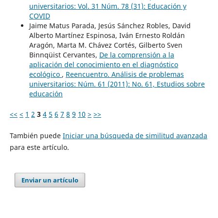
universitarios: Vol. 31 Núm. 78 (31): Educación y
COVID
Jaime Matus Parada, Jesús Sánchez Robles, David
Alberto Martínez Espinosa, Iván Ernesto Roldán
Aragón, Marta M. Chávez Cortés, Gilberto Sven
Binnqüist Cervantes,
De la comprensión a la
aplicación del conocimiento en el diagnóstico
ecológico
,
Reencuentro. Análisis de problemas
universitarios: Núm. 61 (2011): No. 61, Estudios sobre
educación
<<
<
1
2
3
4
5
6
7
8
9
10
>
>>
También puede
Iniciar una búsqueda de similitud avanzada
para este artículo.
Enviar un artículo