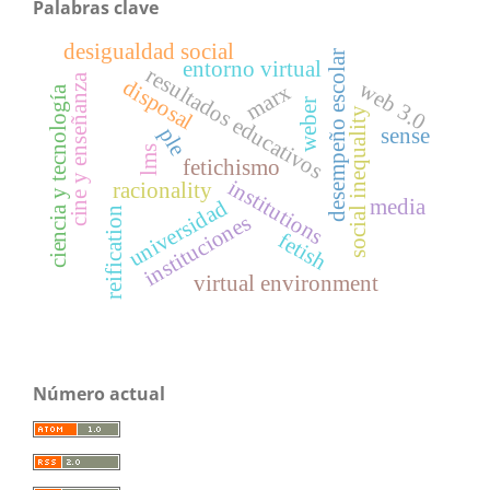
Palabras clave
desigualdad social
desempeño escolar
entorno virtual
resultados educativos
cine y enseñanza
disposal
web 3.0
marx
ciencia y tecnología
weber
social inequality
ple
sense
lms
fetichismo
institutions
racionality
media
universidad
reification
instituciones
fetish
virtual environment
Número actual