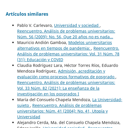
Artículos similares
Pablo V. Carlevaro,
Universidad y sociedad
,
Reencuentro. Análisis de problemas universitarios:
Núm. 56 (2009): No. 56, Que 20 años no es nada...
Mauricio Andión Gamboa,
Modelos universitarios
alternativos en tiempos de pandemia:
,
Reencuentro.
Análisis de problemas universitarios: Vol. 31 Núm. 78
(31): Educación y COVID
Claudia Rodríguez Lara, Héctor Torres Ríos, Eduardo
Mendoza Rodríguez,
Admisión, acreditación y
evaluación como procesos formativos de posgrado
,
Reencuentro. Análisis de problemas universitarios:
Vol. 33 Núm. 82 (2021): La enseñanza de la
investigación en los posgrados I
María del Consuelo Chapela Mendoza,
La Universidad-
sujeto
,
Reencuentro. Análisis de problemas
universitarios: Núm. 41 (2004): No. 41, Utopía y
Universidad
Alejandro Cerda, Ma. del Consuelo Chapela Mendoza,