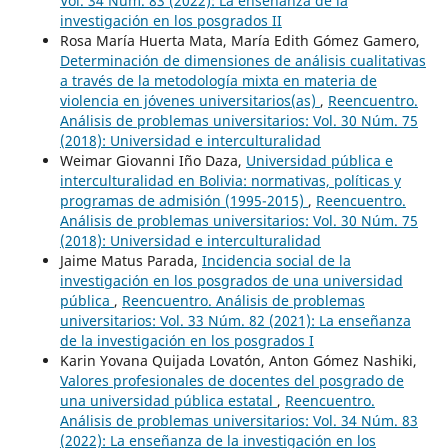
Vol. 34 Núm. 83 (2022): La enseñanza de la
investigación en los posgrados II
Rosa María Huerta Mata, María Edith Gómez Gamero,
Determinación de dimensiones de análisis cualitativas
a través de la metodología mixta en materia de
violencia en jóvenes universitarios(as)
,
Reencuentro.
Análisis de problemas universitarios: Vol. 30 Núm. 75
(2018): Universidad e interculturalidad
Weimar Giovanni Iño Daza,
Universidad pública e
interculturalidad en Bolivia: normativas, políticas y
programas de admisión (1995-2015)
,
Reencuentro.
Análisis de problemas universitarios: Vol. 30 Núm. 75
(2018): Universidad e interculturalidad
Jaime Matus Parada,
Incidencia social de la
investigación en los posgrados de una universidad
pública
,
Reencuentro. Análisis de problemas
universitarios: Vol. 33 Núm. 82 (2021): La enseñanza
de la investigación en los posgrados I
Karin Yovana Quijada Lovatón, Anton Gómez Nashiki,
Valores profesionales de docentes del posgrado de
una universidad pública estatal
,
Reencuentro.
Análisis de problemas universitarios: Vol. 34 Núm. 83
(2022): La enseñanza de la investigación en los