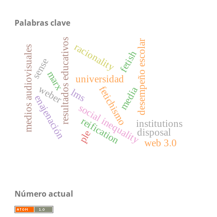
Palabras clave
resultados educativos
desempeño escolar
racionality
medios audiovisuales
fetish
sense
marx
universidad
weber
fetichismo
media
lms
enajenación
social inequality
reification
institutions
disposal
ple
web 3.0
Número actual