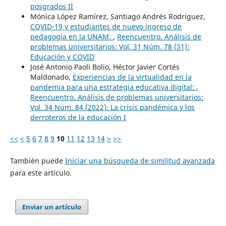
posgrados II
Mónica López Ramírez, Santiago Andrés Rodríguez,
COVID-19 y estudiantes de nuevo ingreso de
pedagogía en la UNAM:
,
Reencuentro. Análisis de
problemas universitarios: Vol. 31 Núm. 78 (31):
Educación y COVID
José Antonio Paoli Bolio, Héctor Javier Cortés
Maldonado,
Experiencias de la virtualidad en la
pandemia para una estrategia educativa digital:
,
Reencuentro. Análisis de problemas universitarios:
Vol. 34 Núm. 84 (2022): La crisis pandémica y los
derroteros de la educación I
<<
<
5
6
7
8
9
10
11
12
13
14
>
>>
También puede
Iniciar una búsqueda de similitud avanzada
para este artículo.
Enviar un artículo