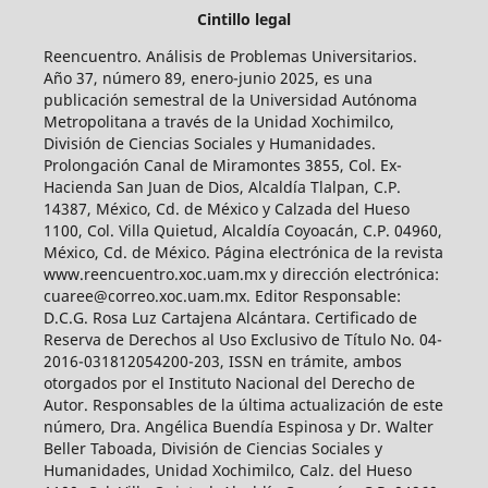
Cintillo legal
Reencuentro. Análisis de Problemas Universitarios.
Año 37, número 89, enero-junio 2025, es una
publicación semestral de la Universidad Autónoma
Metropolitana a través de la Unidad Xochimilco,
División de Ciencias Sociales y Humanidades.
Prolongación Canal de Miramontes 3855, Col. Ex-
Hacienda San Juan de Dios, Alcaldía Tlalpan, C.P.
14387, México, Cd. de México y Calzada del Hueso
1100, Col. Villa Quietud, Alcaldía Coyoacán, C.P. 04960,
México, Cd. de México. Página electrónica de la revista
www.reencuentro.xoc.uam.mx y dirección electrónica:
cuaree@correo.xoc.uam.mx. Editor Responsable:
D.C.G. Rosa Luz Cartajena Alcántara. Certificado de
Reserva de Derechos al Uso Exclusivo de Título No. 04-
2016-031812054200-203, ISSN en trámite, ambos
otorgados por el Instituto Nacional del Derecho de
Autor. Responsables de la última actualización de este
número, Dra. Angélica Buendía Espinosa y Dr. Walter
Beller Taboada, División de Ciencias Sociales y
Humanidades, Unidad Xochimilco, Calz. del Hueso