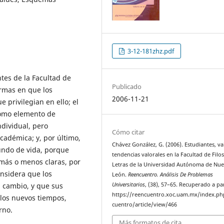
3-12-181zhz.pdf
ntes de la Facultad de
Publicado
ormas en que los
2006-11-21
e privilegian en ello; el
 como elemento de
ndividual, pero
Cómo citar
adémica; y, por último,
Chávez González, G. (2006). Estudiantes, va
undo de vida, porque
tendencias valorales en la Facultad de Filos
 más o menos claras, por
Letras de la Universidad Autónoma de Nu
onsidera que los
León.
Reencuentro. Análisis De Problemas
l cambio, y que sus
Universitarios
, (38), 57–65. Recuperado a pa
https://reencuentro.xoc.uam.mx/index.ph
 los nuevos tiempos,
cuentro/article/view/466
rno.
Más formatos de cita