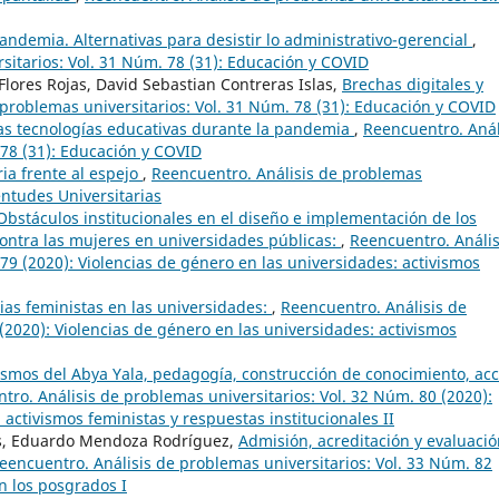
andemia. Alternativas para desistir lo administrativo-gerencial
,
sitarios: Vol. 31 Núm. 78 (31): Educación y COVID
Flores Rojas, David Sebastian Contreras Islas,
Brechas digitales y
problemas universitarios: Vol. 31 Núm. 78 (31): Educación y COVID
las tecnologías educativas durante la pandemia
,
Reencuentro. Anál
 78 (31): Educación y COVID
ria frente al espejo
,
Reencuentro. Análisis de problemas
entudes Universitarias
Obstáculos institucionales en el diseño e implementación de los
 contra las mujeres en universidades públicas:
,
Reencuentro. Anális
79 (2020): Violencias de género en las universidades: activismos
ias feministas en las universidades:
,
Reencuentro. Análisis de
(2020): Violencias de género en las universidades: activismos
mos del Abya Yala, pedagogía, construcción de conocimiento, acc
tro. Análisis de problemas universitarios: Vol. 32 Núm. 80 (2020):
 activismos feministas y respuestas institucionales II
os, Eduardo Mendoza Rodríguez,
Admisión, acreditación y evaluaci
eencuentro. Análisis de problemas universitarios: Vol. 33 Núm. 82
n los posgrados I