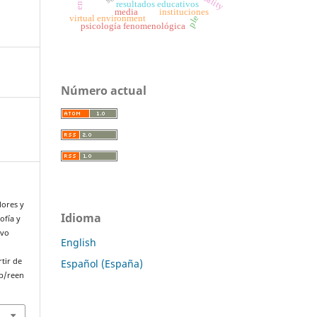
resultados educativos
media
instituciones
virtual environment
ple
psicología fenomenológica
Número actual
lores y
Idioma
ofía y
evo
English
rtir de
Español (España)
p/reen