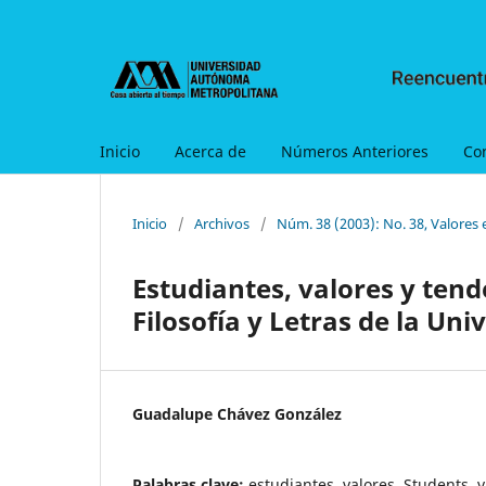
Inicio
Acerca de
Números Anteriores
Co
Inicio
/
Archivos
/
Núm. 38 (2003): No. 38, Valores 
Estudiantes, valores y tend
Filosofía y Letras de la U
Guadalupe Chávez González
Palabras clave:
estudiantes, valores, Students,