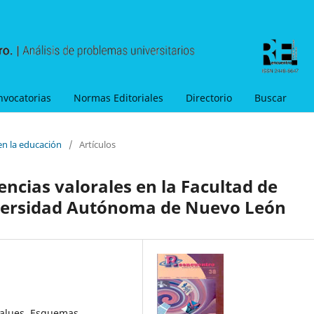
nvocatorias
Normas Editoriales
Directorio
Buscar
en la educación
/
Artículos
encias valorales en la Facultad de
niversidad Autónoma de Nuevo León
 values, Esquemas