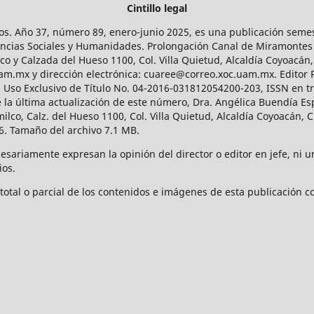
Cintillo legal
os. Año 37, número 89, enero-junio 2025, es una publicación sem
Ciencias Sociales y Humanidades. Prolongación Canal de Miramontes
ico y Calzada del Hueso 1100, Col. Villa Quietud, Alcaldía Coyoacán,
uam.mx y dirección electrónica: cuaree@correo.xoc.uam.mx. Editor
l Uso Exclusivo de Título No. 04-2016-031812054200-203, ISSN en tr
 última actualización de este número, Dra. Angélica Buendía Esp
o, Calz. del Hueso 1100, Col. Villa Quietud, Alcaldía Coyoacán, C
. Tamaño del archivo 7.1 MB.
ariamente expresan la opinión del director o editor en jefe, ni una
ios.
tal o parcial de los contenidos e imágenes de esta publicación con