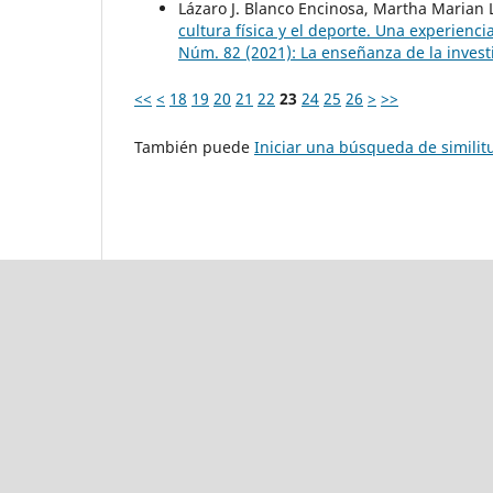
Lázaro J. Blanco Encinosa, Martha Marian 
cultura física y el deporte. Una experienc
Núm. 82 (2021): La enseñanza de la invest
<<
<
18
19
20
21
22
23
24
25
26
>
>>
También puede
Iniciar una búsqueda de simili