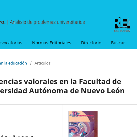
nvocatorias
Normas Editoriales
Directorio
Buscar
en la educación
/
Artículos
encias valorales en la Facultad de
niversidad Autónoma de Nuevo León
 values, Esquemas