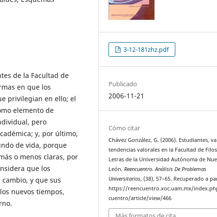
3-12-181zhz.pdf
ntes de la Facultad de
Publicado
ormas en que los
2006-11-21
e privilegian en ello; el
 como elemento de
ndividual, pero
Cómo citar
adémica; y, por último,
Chávez González, G. (2006). Estudiantes, va
undo de vida, porque
tendencias valorales en la Facultad de Filos
 más o menos claras, por
Letras de la Universidad Autónoma de Nu
onsidera que los
León.
Reencuentro. Análisis De Problemas
l cambio, y que sus
Universitarios
, (38), 57–65. Recuperado a pa
https://reencuentro.xoc.uam.mx/index.ph
 los nuevos tiempos,
cuentro/article/view/466
rno.
Más formatos de cita