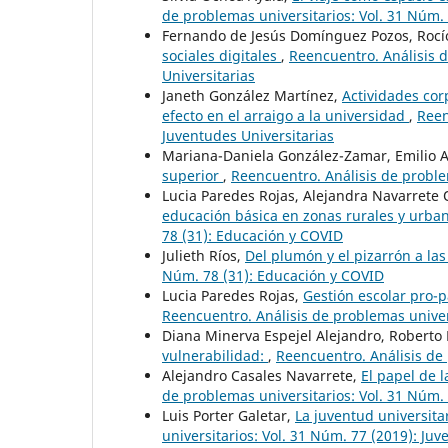
de problemas universitarios: Vol. 31 Núm. 
Fernando de Jesús Domínguez Pozos, Rocí
sociales digitales
,
Reencuentro. Análisis d
Universitarias
Janeth González Martínez,
Actividades corp
efecto en el arraigo a la universidad
,
Reen
Juventudes Universitarias
Mariana-Daniela González-Zamar, Emilio 
superior
,
Reencuentro. Análisis de problem
Lucia Paredes Rojas, Alejandra Navarrete
educación básica en zonas rurales y urba
78 (31): Educación y COVID
Julieth Ríos,
Del plumón y el pizarrón a la
Núm. 78 (31): Educación y COVID
Lucia Paredes Rojas,
Gestión escolar pro-p
Reencuentro. Análisis de problemas univer
Diana Minerva Espejel Alejandro, Roberto 
vulnerabilidad:
,
Reencuentro. Análisis de 
Alejandro Casales Navarrete,
El papel de 
de problemas universitarios: Vol. 31 Núm.
Luis Porter Galetar,
La juventud universita
universitarios: Vol. 31 Núm. 77 (2019): Juv