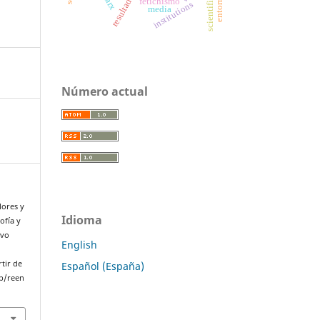
scientific skills
marx
fetichismo
institutions
media
Número actual
lores y
Idioma
ofía y
evo
English
rtir de
Español (España)
p/reen