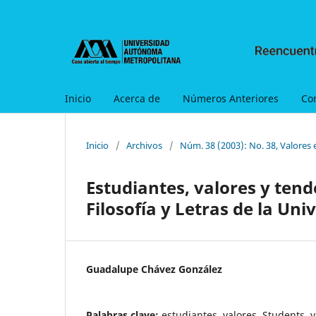
Inicio
Acerca de
Números Anteriores
Co
Inicio
/
Archivos
/
Núm. 38 (2003): No. 38, Valores 
Estudiantes, valores y tend
Filosofía y Letras de la U
Guadalupe Chávez González
Palabras clave:
estudiantes, valores, Students,