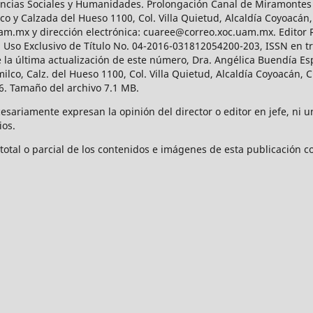
Ciencias Sociales y Humanidades. Prolongación Canal de Miramontes
ico y Calzada del Hueso 1100, Col. Villa Quietud, Alcaldía Coyoacán,
uam.mx y dirección electrónica: cuaree@correo.xoc.uam.mx. Editor
l Uso Exclusivo de Título No. 04-2016-031812054200-203, ISSN en tr
 última actualización de este número, Dra. Angélica Buendía Esp
o, Calz. del Hueso 1100, Col. Villa Quietud, Alcaldía Coyoacán, C
. Tamaño del archivo 7.1 MB.
ariamente expresan la opinión del director o editor en jefe, ni una
ios.
tal o parcial de los contenidos e imágenes de esta publicación con