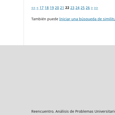
<<
<
17
18
19
20
21
22
23
24
25
26
>
>>
También puede
Iniciar una búsqueda de simili
Reencuentro. Análisis de Problemas Universitari