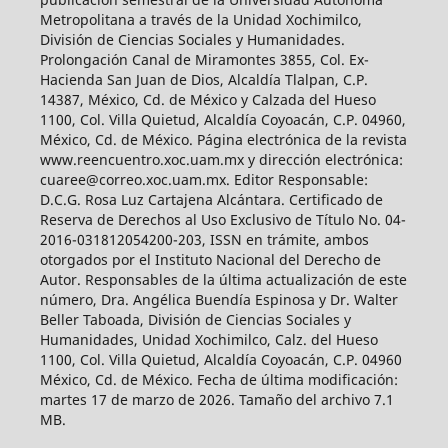
Metropolitana a través de la Unidad Xochimilco,
División de Ciencias Sociales y Humanidades.
Prolongación Canal de Miramontes 3855, Col. Ex-
Hacienda San Juan de Dios, Alcaldía Tlalpan, C.P.
14387, México, Cd. de México y Calzada del Hueso
1100, Col. Villa Quietud, Alcaldía Coyoacán, C.P. 04960,
México, Cd. de México. Página electrónica de la revista
www.reencuentro.xoc.uam.mx y dirección electrónica:
cuaree@correo.xoc.uam.mx. Editor Responsable:
D.C.G. Rosa Luz Cartajena Alcántara. Certificado de
Reserva de Derechos al Uso Exclusivo de Título No. 04-
2016-031812054200-203, ISSN en trámite, ambos
otorgados por el Instituto Nacional del Derecho de
Autor. Responsables de la última actualización de este
número, Dra. Angélica Buendía Espinosa y Dr. Walter
Beller Taboada, División de Ciencias Sociales y
Humanidades, Unidad Xochimilco, Calz. del Hueso
1100, Col. Villa Quietud, Alcaldía Coyoacán, C.P. 04960
México, Cd. de México. Fecha de última modificación:
martes 17 de marzo de 2026. Tamaño del archivo 7.1
MB.