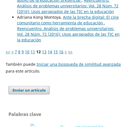
apoyo de la educación presencial
,
Reencuentro.
Análisis de problemas universitarios: Vol. 28 Núm. 72
(2016): Usos apropiados de las TIC en la educación
Adriana Kong Montoya,
Ante la brecha digital: El cine
comunitario como herramienta de educación
,
Reencuentro. Análisis de problemas universitarios:
Vol. 28 Núm. 72 (2016): Usos apropiados de las TIC en
la educación
<<
<
7
8
9
10
11
12
13
14
15
16
>
>>
También puede
Iniciar una búsqueda de similitud avanzada
para este artículo.
Enviar un artículo
Palabras clave