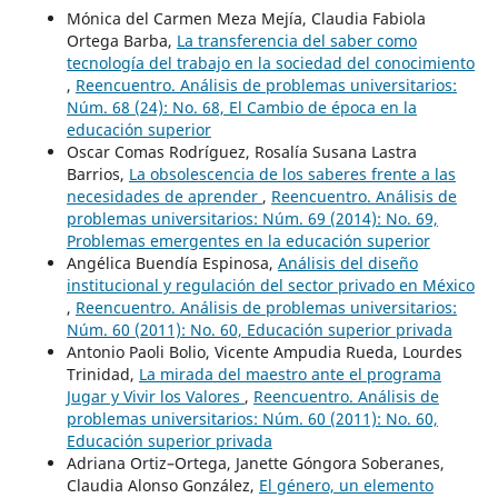
Mónica del Carmen Meza Mejía, Claudia Fabiola
Ortega Barba,
La transferencia del saber como
tecnología del trabajo en la sociedad del conocimiento
,
Reencuentro. Análisis de problemas universitarios:
Núm. 68 (24): No. 68, El Cambio de época en la
educación superior
Oscar Comas Rodríguez, Rosalía Susana Lastra
Barrios,
La obsolescencia de los saberes frente a las
necesidades de aprender
,
Reencuentro. Análisis de
problemas universitarios: Núm. 69 (2014): No. 69,
Problemas emergentes en la educación superior
Angélica Buendía Espinosa,
Análisis del diseño
institucional y regulación del sector privado en México
,
Reencuentro. Análisis de problemas universitarios:
Núm. 60 (2011): No. 60, Educación superior privada
Antonio Paoli Bolio, Vicente Ampudia Rueda, Lourdes
Trinidad,
La mirada del maestro ante el programa
Jugar y Vivir los Valores
,
Reencuentro. Análisis de
problemas universitarios: Núm. 60 (2011): No. 60,
Educación superior privada
Adriana Ortiz–Ortega, Janette Góngora Soberanes,
Claudia Alonso González,
El género, un elemento