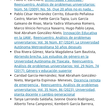
Reencuentro. Análisis de problemas universitarios:
Núm. 56 (2009): No. 56, Que 20 años no es nada...
Pablo César Hernández Cerrito, Eduardo Peñalosa
Castro, Marian Yvette García Tapia, Luis García
Galeano de Rivas, María Yadira Villanueva Romero,
Marco Vinicio Ferruzca Navarro, Hugo Pablo Leyva,
Noé Abraham González-Nieto,
Innovación Educativa
en la UAM
,
Reencuentro. Análisis de problemas
universitarios: Vol. 36 Núm. 87 (2024): La Universidad
Autónoma Metropolitana 50 años después
Elva Rivera Gómez, María Magdalena Sam Bautista,
Abriendo brecha. Los estudios de género en la
Universidad Autónoma de Tlaxcala
,
Reencuentro.
Análisis de problemas universitarios: Vol. 29 Núm. 74
(2017): Género y educación superior
Caridad García-Hernández, Noé Abraham González-
Nieto, Margarita Espinosa- Meneses,
Docencia remota
de emergencia
,
Reencuentro. Análisis de problemas
universitarios: Vol. 35 Núm. 86 (2023): Universidad,
planta docente y cambio generacional
Tanya Larrondo Saldaña, Ivonne Osorio Rodríguez,
Alberto Tena Camporesi, Kemberli García Barrera,