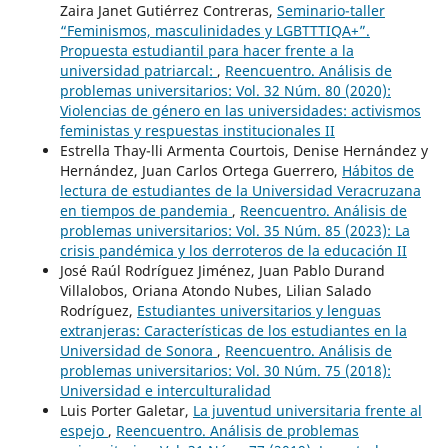
Zaira Janet Gutiérrez Contreras,
Seminario-taller
“Feminismos, masculinidades y LGBTTTIQA+”.
Propuesta estudiantil para hacer frente a la
universidad patriarcal:
,
Reencuentro. Análisis de
problemas universitarios: Vol. 32 Núm. 80 (2020):
Violencias de género en las universidades: activismos
feministas y respuestas institucionales II
Estrella Thay-lli Armenta Courtois, Denise Hernández y
Hernández, Juan Carlos Ortega Guerrero,
Hábitos de
lectura de estudiantes de la Universidad Veracruzana
en tiempos de pandemia
,
Reencuentro. Análisis de
problemas universitarios: Vol. 35 Núm. 85 (2023): La
crisis pandémica y los derroteros de la educación II
José Raúl Rodríguez Jiménez, Juan Pablo Durand
Villalobos, Oriana Atondo Nubes, Lilian Salado
Rodríguez,
Estudiantes universitarios y lenguas
extranjeras: Características de los estudiantes en la
Universidad de Sonora
,
Reencuentro. Análisis de
problemas universitarios: Vol. 30 Núm. 75 (2018):
Universidad e interculturalidad
Luis Porter Galetar,
La juventud universitaria frente al
espejo
,
Reencuentro. Análisis de problemas