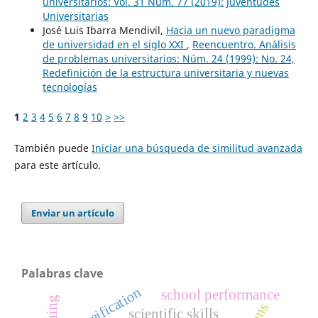
universitarios: Vol. 31 Núm. 77 (2019): Juventudes
Universitarias
José Luis Ibarra Mendivil,
Hacia un nuevo paradigma
de universidad en el siglo XXI
,
Reencuentro. Análisis
de problemas universitarios: Núm. 24 (1999): No. 24,
Redefinición de la estructura universitaria y nuevas
tecnologías
1
2
3
4
5
6
7
8
9
10
>
>>
También puede
Iniciar una búsqueda de similitud avanzada
para este artículo.
Enviar un artículo
Palabras clave
reification
school performance
scientific skills