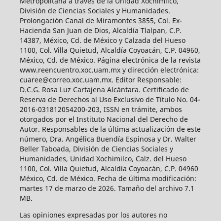
Metropolitana a través de la Unidad Xochimilco,
División de Ciencias Sociales y Humanidades.
Prolongación Canal de Miramontes 3855, Col. Ex-
Hacienda San Juan de Dios, Alcaldía Tlalpan, C.P.
14387, México, Cd. de México y Calzada del Hueso
1100, Col. Villa Quietud, Alcaldía Coyoacán, C.P. 04960,
México, Cd. de México. Página electrónica de la revista
www.reencuentro.xoc.uam.mx y dirección electrónica:
cuaree@correo.xoc.uam.mx. Editor Responsable:
D.C.G. Rosa Luz Cartajena Alcántara. Certificado de
Reserva de Derechos al Uso Exclusivo de Título No. 04-
2016-031812054200-203, ISSN en trámite, ambos
otorgados por el Instituto Nacional del Derecho de
Autor. Responsables de la última actualización de este
número, Dra. Angélica Buendía Espinosa y Dr. Walter
Beller Taboada, División de Ciencias Sociales y
Humanidades, Unidad Xochimilco, Calz. del Hueso
1100, Col. Villa Quietud, Alcaldía Coyoacán, C.P. 04960
México, Cd. de México. Fecha de última modificación:
martes 17 de marzo de 2026. Tamaño del archivo 7.1
MB.
Las opiniones expresadas por los autores no