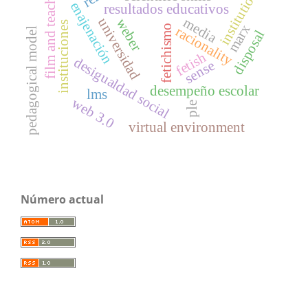
film and teaching
institutions
enajenación
resultados educativos
media
universidad
weber
instituciones
marx
fetichismo
racionality
pedagogical model
disposal
fetish
desigualdad social
sense
desempeño escolar
lms
web 3.0
ple
virtual environment
Número actual