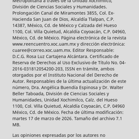
Metropolitana a través de la Unidad Xochimilco,
División de Ciencias Sociales y Humanidades.
Prolongación Canal de Miramontes 3855, Col. Ex-
Hacienda San Juan de Dios, Alcaldía Tlalpan, C.P.
14387, México, Cd. de México y Calzada del Hueso
1100, Col. Villa Quietud, Alcaldía Coyoacán, C.P. 04960,
México, Cd. de México. Página electrónica de la revista
www.reencuentro.xoc.uam.mx y dirección electrónica:
cuaree@correo.xoc.uam.mx. Editor Responsable:
D.C.G. Rosa Luz Cartajena Alcántara. Certificado de
Reserva de Derechos al Uso Exclusivo de Título No. 04-
2016-031812054200-203, ISSN en trámite, ambos
otorgados por el Instituto Nacional del Derecho de
Autor. Responsables de la última actualización de este
número, Dra. Angélica Buendía Espinosa y Dr. Walter
Beller Taboada, División de Ciencias Sociales y
Humanidades, Unidad Xochimilco, Calz. del Hueso
1100, Col. Villa Quietud, Alcaldía Coyoacán, C.P. 04960
México, Cd. de México. Fecha de última modificación:
martes 17 de marzo de 2026. Tamaño del archivo 7.1
MB.
Las opiniones expresadas por los autores no