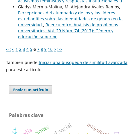
activismos feministas y respuestas institucionales II
Gladys Merma-Molina, M. Alejandra Ávalos Ramos,
Percepciones del alumnado y de los y las líderes
estudiantiles sobre las inequidades de género en la
universidad
,
Reencuentro. Análisis de problemas
universitarios: Vol. 29 Núm. 74 (2017): Género y
educación superior
<<
<
1
2
3
4
5
6
7
8
9
10
>
>>
También puede
Iniciar una búsqueda de similitud avanzada
para este artículo.
Enviar un artículo
Palabras clave
enajenación
instituciones
media