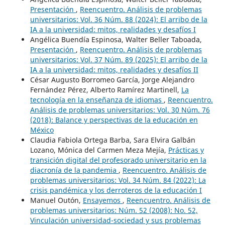
Presentación
,
Reencuentro. Análisis de problemas
universitarios: Vol. 36 Núm. 88 (2024): El arribo de la
IA a la universidad: mitos, realidades y desafíos I
Angélica Buendía Espinosa, Walter Beller Taboada,
Presentación
,
Reencuentro. Análisis de problemas
universitarios: Vol. 37 Núm. 89 (2025): El arribo de la
IA a la universidad: mitos, realidades y desafíos II
César Augusto Borromeo García, Jorge Alejandro
Fernández Pérez, Alberto Ramírez Martinell,
La
tecnología en la enseñanza de idiomas
,
Reencuentro.
Análisis de problemas universitarios: Vol. 30 Núm. 76
(2018): Balance y perspectivas de la educación en
México
Claudia Fabiola Ortega Barba, Sara Elvira Galbán
Lozano, Mónica del Carmen Meza Mejía,
Prácticas y
transición digital del profesorado universitario en la
diacronía de la pandemia
,
Reencuentro. Análisis de
problemas universitarios: Vol. 34 Núm. 84 (2022): La
crisis pandémica y los derroteros de la educación I
Manuel Outón,
Ensayemos
,
Reencuentro. Análisis de
problemas universitarios: Núm. 52 (2008): No. 52,
Vinculación universidad-sociedad y sus problemas