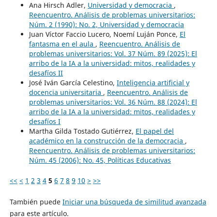
Ana Hirsch Adler,
Universidad y democracia
,
Reencuentro. Análisis de problemas universitarios:
Núm. 2 (1990): No. 2, Universidad y democracia
Juan Víctor Faccio Lucero, Noemí Luján Ponce,
El
fantasma en el aula
,
Reencuentro. Análisis de
problemas universitarios: Vol. 37 Núm. 89 (2025): El
arribo de la IA a la universidad: mitos, realidades y
desafíos II
José Iván García Celestino,
Inteligencia artificial y
docencia universitaria
,
Reencuentro. Análisis de
problemas universitarios: Vol. 36 Núm. 88 (2024): El
arribo de la IA a la universidad: mitos, realidades y
desafíos I
Martha Gilda Tostado Gutiérrez,
El papel del
académico en la construcción de la democracia
,
Reencuentro. Análisis de problemas universitarios:
Núm. 45 (2006): No. 45, Políticas Educativas
<<
<
1
2
3
4
5
6
7
8
9
10
>
>>
También puede
Iniciar una búsqueda de similitud avanzada
para este artículo.