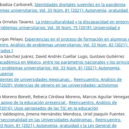
abadúa Carbonell,
Identidades digitales juveniles en la pandemia
emas universitarios: Vol. 33 Núm. 81 (2021): Autonomía, gratuidad 
a Ornelas Tavarez,
La interculturalidad y la discapacidad en entor
roblemas universitarios: Vol. 30 Núm. 75 (2018): Universidad e
argas Pelayo,
Experiencias en el proceso de formación en alumnos 
tro. Análisis de problemas universitarios: Vol. 33 Núm. 82 (2021):
rados I
la Sánchez Juárez, David Andrés Cuellar Lugo, Gustavo Gutiérrez
académica en México, entre los parámetros nacionales y los princi
e problemas universitarios: Vol. 33 Núm. 81 (2021): Autonomía,
uperior
atentes de universidades mexicanas:
,
Reencuentro. Análisis de
(2020): Violencias de género en las universidades: activismos
lo Moreno Bonett, Rebeca Córdova Moreno, Marcos Aguilar Venegas
 apoyo de la educación presencial
,
Reencuentro. Análisis de
 (2016): Usos apropiados de las TIC en la educación
ee Valdespino, Jimena Hernández Mendoza, Uriel Joaquín Fuentes
erseccionalidad en las Universidades Autónomas
,
Reencuentro.
 33 Núm. 81 (2021): Autonomía, gratuidad y la Ley General de