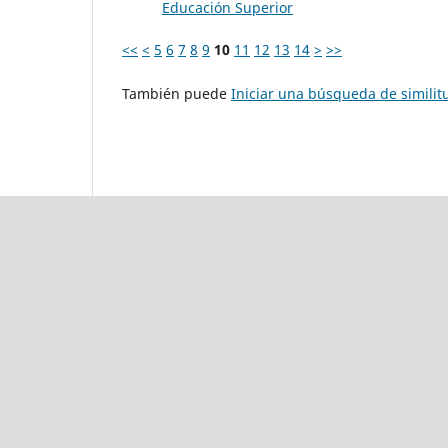
Educación Superior
<<
<
5
6
7
8
9
10
11
12
13
14
>
>>
También puede
Iniciar una búsqueda de simili