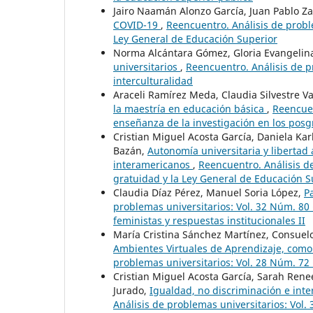
Jairo Naamán Alonzo García, Juan Pablo Z
COVID-19
,
Reencuentro. Análisis de probl
Ley General de Educación Superior
Norma Alcántara Gómez, Gloria Evangelin
universitarios
,
Reencuentro. Análisis de p
interculturalidad
Araceli Ramírez Meda, Claudia Silvestre V
la maestría en educación básica
,
Reencuen
enseñanza de la investigación en los posg
Cristian Miguel Acosta García, Daniela Kar
Bazán,
Autonomía universitaria y libertad 
interamericanos
,
Reencuentro. Análisis d
gratuidad y la Ley General de Educación S
Claudia Díaz Pérez, Manuel Soria López,
P
problemas universitarios: Vol. 32 Núm. 80 
feministas y respuestas institucionales II
María Cristina Sánchez Martínez, Consue
Ambientes Virtuales de Aprendizaje, como
problemas universitarios: Vol. 28 Núm. 72
Cristian Miguel Acosta García, Sarah Ren
Jurado,
Igualdad, no discriminación e int
Análisis de problemas universitarios: Vol.