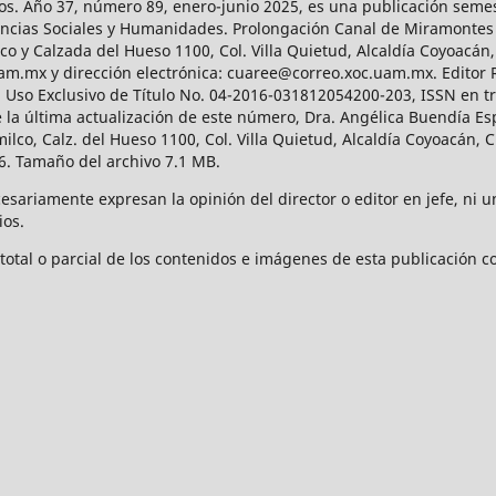
os. Año 37, número 89, enero-junio 2025, es una publicación sem
Ciencias Sociales y Humanidades. Prolongación Canal de Miramontes
ico y Calzada del Hueso 1100, Col. Villa Quietud, Alcaldía Coyoacán,
uam.mx y dirección electrónica: cuaree@correo.xoc.uam.mx. Editor
l Uso Exclusivo de Título No. 04-2016-031812054200-203, ISSN en tr
 última actualización de este número, Dra. Angélica Buendía Esp
o, Calz. del Hueso 1100, Col. Villa Quietud, Alcaldía Coyoacán, C
. Tamaño del archivo 7.1 MB.
ariamente expresan la opinión del director o editor en jefe, ni una
ios.
tal o parcial de los contenidos e imágenes de esta publicación con