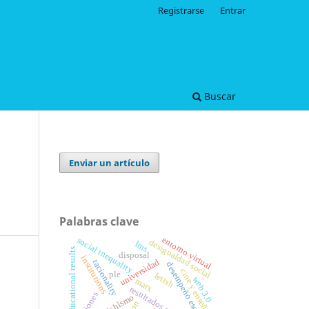
Registrarse
Entrar
Buscar
Enviar un artículo
Palabras clave
entorno virtual
social inequality
desigualdad social
lms
educational results
disposal
institutions
universidad
racionality
desempeño escolar
cine y enseñanza
ple
fetish
web 3.0
marx
resultados educativos
fetichismo