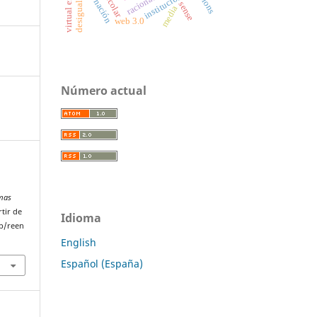
enajenación
instituciones
racionality
sense
media
web 3.0
Número actual
emas
rtir de
Idioma
p/reen
English
Español (España)