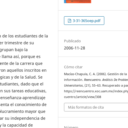
3-31-365oep.pdf
n de los estudiantes de la
Publicado
r trimestre de su
2006-11-28
grupan bajo la
 llama así, porque es
ente de la carrera que
Cómo citar
on aquellos inscritos en
Macías-Chapula, C. A. (2006). Gestión de la
gicas y de la Salud. Se
información.
Reencuentro. Análisis De Probl
studiantes, dado que el
Universitarios
, (21), 55–63. Recuperado a pa
n sus tareas educativas,
https://reencuentro.xoc.uam.mx/index.ph
e enseñanza-aprendizaje
cuentro/article/view/308
enta el conocimiento de
Más formatos de cita
volucramiento mayor que
llar su independencia de
y la capacidad de
Número