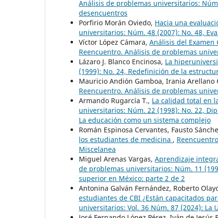
Análisis de problemas universitarios: Núm.
desencuentros
Porfirio Morán Oviedo,
Hacia una evaluació
universitarios: Núm. 48 (2007): No. 48, Eva
Víctor López Cámara,
Análisis del Examen 
Reencuentro. Análisis de problemas univers
Lázaro J. Blanco Encinosa,
La hiperuniver
(1999): No. 24, Redefinición de la estructu
Mauricio Andión Gamboa, Irania Arellano
Reencuentro. Análisis de problemas univer
Armando Rugarcía T.,
La calidad total en 
universitarios: Núm. 22 (1998): No. 22, D
La educación como un sistema complejo
Román Espinosa Cervantes, Fausto Sánche
los estudiantes de medicina
,
Reencuentro.
Miscelanea
Miguel Arenas Vargas,
Aprendizaje integr
de problemas universitarios: Núm. 11 (199
superior en México: parte 2 de 2
Antonina Galván Fernández, Roberto Olayo
estudiantes de CBI ¿Están capacitados para
universitarios: Vol. 36 Núm. 87 (2024): L
José Fernando López Pérez, Iván de Jesús 