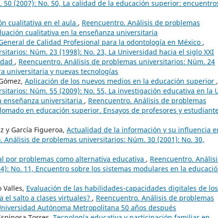
 50 (2007): No. 50, La calidad de la educación superior: encuentro
n cualitativa en el aula
,
Reencuentro. Análisis de problemas
luación cualitativa en la enseñanza universitaria
General de Calidad Profesional para la odontología en México
,
itarios: Núm. 23 (1998): No. 23, La Universidad hacia el siglo XXI
sidad
,
Reencuentro. Análisis de problemas universitarios: Núm. 24
ra universitaria y nuevas tecnologías
 Gómez,
Aplicación de los nuevos medios en la educación superior
,
sitarios: Núm. 55 (2009): No. 55, La investigación educativa en la
la enseñanza universitaria
,
Reencuentro. Análisis de problemas
iplomado en educación superior. Ensayos de profesores y estudiante
z y García Figueroa,
Actualidad de la información y su influencia e
 Análisis de problemas universitarios: Núm. 30 (2001): No. 30,
al por problemas como alternativa educativa
,
Reencuentro. Análisi
4): No. 11, Encuentro sobre los sistemas modulares en la educaci
 Valles,
Evaluación de las habilidades-capacidades digitales de los
 el salto a clases virtuales?
,
Reencuentro. Análisis de problemas
a Universidad Autónoma Metropolitana 50 años después
Espinosa Torres,
Tecnología educativa y participación familiar en