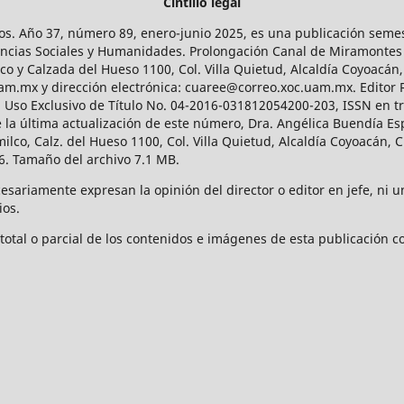
Cintillo legal
os. Año 37, número 89, enero-junio 2025, es una publicación sem
Ciencias Sociales y Humanidades. Prolongación Canal de Miramontes
ico y Calzada del Hueso 1100, Col. Villa Quietud, Alcaldía Coyoacán,
uam.mx y dirección electrónica: cuaree@correo.xoc.uam.mx. Editor
l Uso Exclusivo de Título No. 04-2016-031812054200-203, ISSN en tr
 última actualización de este número, Dra. Angélica Buendía Esp
o, Calz. del Hueso 1100, Col. Villa Quietud, Alcaldía Coyoacán, C
. Tamaño del archivo 7.1 MB.
ariamente expresan la opinión del director o editor en jefe, ni una
ios.
tal o parcial de los contenidos e imágenes de esta publicación con