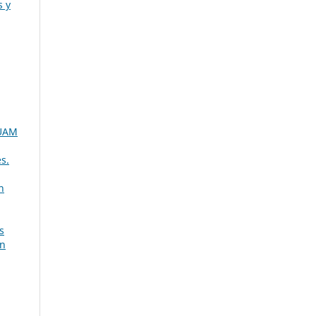
s y
 UAM
s.
n
s
ón