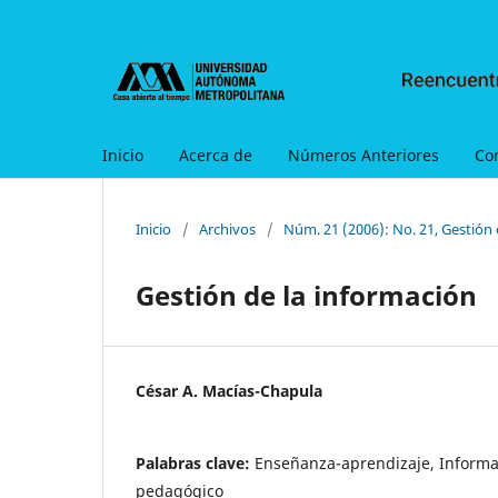
Inicio
Acerca de
Números Anteriores
Co
Inicio
/
Archivos
/
Núm. 21 (2006): No. 21, Gestión 
Gestión de la información
César A. Macías-Chapula
Palabras clave:
Enseñanza-aprendizaje, Informa
pedagógico