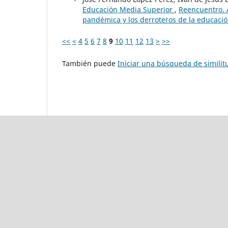
Educación Media Superior
,
Reencuentro. A
pandémica y los derroteros de la educació
<<
<
4
5
6
7
8
9
10
11
12
13
>
>>
También puede
Iniciar una búsqueda de simili