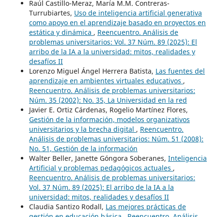
Raúl Castillo-Meraz, María M.M. Contreras-
Turrubiartes,
Uso de inteligencia artificial generativa
como apoyo en el aprendizaje basado en proyectos en
estática y dinámica
,
Reencuentro. Análisis de
problemas universitarios: Vol. 37 Núm. 89 (2025): El
arribo de la IA a la universidad: mitos, realidades y
desafíos II
Lorenzo Miguel Ángel Herrera Batista,
Las fuentes del
aprendizaje en ambientes virtuales educativos
,
Reencuentro. Análisis de problemas universitarios:
Núm. 35 (2002): No. 35, La Universidad en la red
Javier E. Ortiz Cárdenas, Rogelio Martínez Flores,
Gestión de la información, modelos organizativos
universitarios y la brecha digital
,
Reencuentro.
Análisis de problemas universitarios: Núm. 51 (2008):
No. 51, Gestión de la información
Walter Beller, Janette Góngora Soberanes,
Inteligencia
Artificial y problemas pedagógicos actuales
,
Reencuentro. Análisis de problemas universitarios:
Vol. 37 Núm. 89 (2025): El arribo de la IA a la
universidad: mitos, realidades y desafíos II
Claudia Santizo Rodall,
Las mejores prácticas de
gestión en educación básica
,
Reencuentro. Análisis