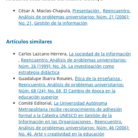
César A. Macías-Chapula,
Presentación
,
Reencuentro.
Análisis de problemas universitarios: Núm. 21 (2006):
No. 21, Gestión de la información
Artículos similares
Carlos Lazcano Herrera,
La sociedad de la información
,
Reencuentro. Análisis de problemas universitarios:
Núm. 26 (1999): No. 26, La investigación como
estrategia didáctica
Guadalupe Ibarra Rosales,
Ética de la enseñanza
,
Reencuentro. Análisis de problemas universitarios:
Núm. 68 (24): No. 68, El Cambio de época en la
educación superior
Comité Editorial,
La Universidad Autónoma
Metropolitana recibe reconocimiento de adhesión
formal a la Cátedra UNESCO en Gestión de la
Información en las Organizaciones
,
Reencuentro.
Análisis de problemas universitarios: Núm. 46 (2006):
No. 46, Arte y creatividad en la educación