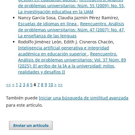
de problemas universitarios: Núm. 55 (2009): No. 55,
La investigación educativa en la UAM
Nancy García Sosa, Claudia Jazmín Pérez Ramírez,
Escuelas de idiomas en línea
,
Reencuentro. Análisis
de problemas universitarios: Núm. 47 (2007): No. 47,
La enseñanza de las lenguas
Rodolfo Jiménez León, Edith J. Cisneros Chacón,
Inteligencia artificial generativa e integridad
académica en educación superior
,
Reencuentro.
Análisis de problemas universitarios: Vol. 37 Núm. 89
(2025): El arribo de la IA a la universidad: mitos,
realidades y desafíos II
<<
<
1
2
3
4
5
6
7
8
9
10
>
>>
También puede
Iniciar una búsqueda de similitud avanzada
para este artículo.
Enviar un artículo