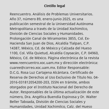
Cintillo legal
Reencuentro. Análisis de Problemas Universitarios.
Año 37, número 89, enero-junio 2025, es una
publicación semestral de la Universidad Autónoma
Metropolitana a través de la Unidad Xochimilco,
División de Ciencias Sociales y Humanidades.
Prolongación Canal de Miramontes 3855, Col. Ex-
Hacienda San Juan de Dios, Alcaldía Tlalpan, C.P.
14387, México, Cd. de México y Calzada del Hueso
1100, Col. Villa Quietud, Alcaldía Coyoacán, C.P. 04960,
México, Cd. de México. Página electrónica de la revista
www.reencuentro.xoc.uam.mx y dirección electrónica:
cuaree@correo.xoc.uam.mx. Editor Responsable:
D.C.G. Rosa Luz Cartajena Alcántara. Certificado de
Reserva de Derechos al Uso Exclusivo de Título No. 04-
2016-031812054200-203, ISSN en trámite, ambos
otorgados por el Instituto Nacional del Derecho de
Autor. Responsables de la última actualización de este
número, Dra. Angélica Buendía Espinosa y Dr. Walter
Beller Taboada, División de Ciencias Sociales y
Humanidades, Unidad Xochimilco, Calz. del Hueso