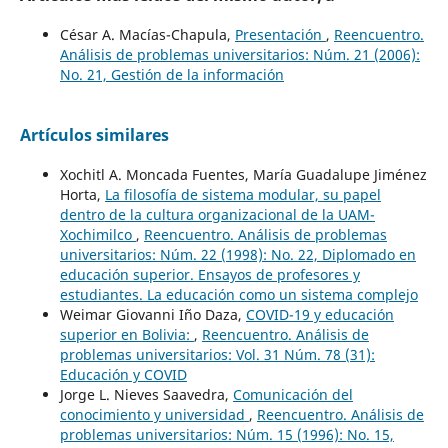
César A. Macías-Chapula,
Presentación
,
Reencuentro.
Análisis de problemas universitarios: Núm. 21 (2006):
No. 21, Gestión de la información
Artículos similares
Xochitl A. Moncada Fuentes, María Guadalupe Jiménez
Horta,
La filosofía de sistema modular, su papel
dentro de la cultura organizacional de la UAM-
Xochimilco
,
Reencuentro. Análisis de problemas
universitarios: Núm. 22 (1998): No. 22, Diplomado en
educación superior. Ensayos de profesores y
estudiantes. La educación como un sistema complejo
Weimar Giovanni Iño Daza,
COVID-19 y educación
superior en Bolivia:
,
Reencuentro. Análisis de
problemas universitarios: Vol. 31 Núm. 78 (31):
Educación y COVID
Jorge L. Nieves Saavedra,
Comunicación del
conocimiento y universidad
,
Reencuentro. Análisis de
problemas universitarios: Núm. 15 (1996): No. 15,