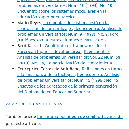
problemas universitarios: Núm. 10 (1993): No. 10,
Encuentro sobre los sistemas modulares en la
educación superior en México
Marín Reyes,
Lo modular del sistema está en la
conducción del aprendizaje
,
Reencuentro. Análisis de
problemas universitarios: Núm. 9 (1993): No. 9, Foro
¿Quiénes son nuestros alumnos?: Parte 2 de 2
Berit Karseth,
Qualifications frameworks for the
European higher education area
,
Reencuentro.
Análisis de problemas universitarios: Vol. 22 Núm. 58
(2010): No. 58, Comercialización del conocimiento
Concepción Torres de Antuñano,
Reflexiones en torno
a la enseñanza de la biología
,
Reencuentro. Análisis
de problemas universitarios: Núm. 15 (1996): No. 15,
Ensayos de los egresados de la primera generación
del Diplomado en Educación Superior
<<
<
2
3
4
5
6
7
8
9
10
11
>
>>
También puede
Iniciar una búsqueda de similitud avanzada
para este artículo.