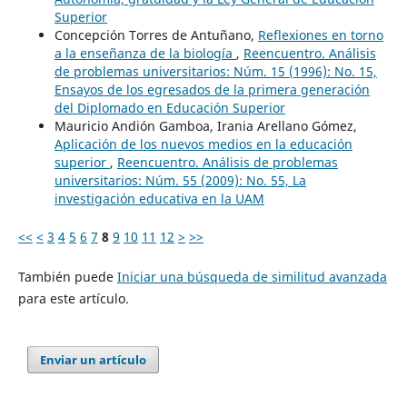
Superior
Concepción Torres de Antuñano,
Reflexiones en torno
a la enseñanza de la biología
,
Reencuentro. Análisis
de problemas universitarios: Núm. 15 (1996): No. 15,
Ensayos de los egresados de la primera generación
del Diplomado en Educación Superior
Mauricio Andión Gamboa, Irania Arellano Gómez,
Aplicación de los nuevos medios en la educación
superior
,
Reencuentro. Análisis de problemas
universitarios: Núm. 55 (2009): No. 55, La
investigación educativa en la UAM
<<
<
3
4
5
6
7
8
9
10
11
12
>
>>
También puede
Iniciar una búsqueda de similitud avanzada
para este artículo.
Enviar un artículo