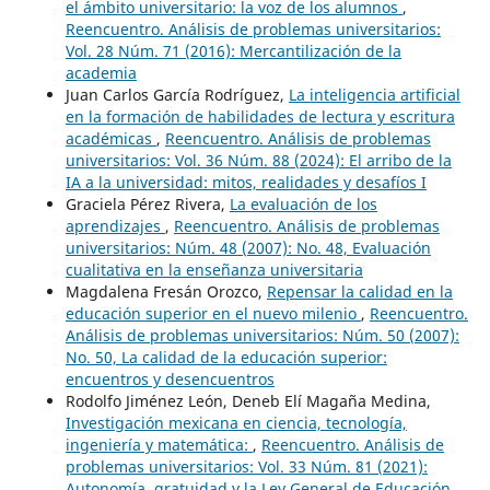
el ámbito universitario: la voz de los alumnos
,
Reencuentro. Análisis de problemas universitarios:
Vol. 28 Núm. 71 (2016): Mercantilización de la
academia
Juan Carlos García Rodríguez,
La inteligencia artificial
en la formación de habilidades de lectura y escritura
académicas
,
Reencuentro. Análisis de problemas
universitarios: Vol. 36 Núm. 88 (2024): El arribo de la
IA a la universidad: mitos, realidades y desafíos I
Graciela Pérez Rivera,
La evaluación de los
aprendizajes
,
Reencuentro. Análisis de problemas
universitarios: Núm. 48 (2007): No. 48, Evaluación
cualitativa en la enseñanza universitaria
Magdalena Fresán Orozco,
Repensar la calidad en la
educación superior en el nuevo milenio
,
Reencuentro.
Análisis de problemas universitarios: Núm. 50 (2007):
No. 50, La calidad de la educación superior:
encuentros y desencuentros
Rodolfo Jiménez León, Deneb Elí Magaña Medina,
Investigación mexicana en ciencia, tecnología,
ingeniería y matemática:
,
Reencuentro. Análisis de
problemas universitarios: Vol. 33 Núm. 81 (2021):
Autonomía, gratuidad y la Ley General de Educación