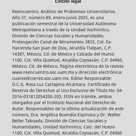
Cintillo legal
Reencuentro. Análisis de Problemas Universitarios.
Año 37, número 89, enero-junio 2025, es una
publicación semestral de la Universidad Autónoma
Metropolitana a través de la Unidad Xochimilco,
División de Ciencias Sociales y Humanidades.
Prolongación Canal de Miramontes 3855, Col. Ex-
Hacienda San Juan de Dios, Alcaldía Tlalpan, C.P.
14387, México, Cd. de México y Calzada del Hueso
1100, Col. Villa Quietud, Alcaldía Coyoacán, C.P. 04960,
México, Cd. de México. Página electrónica de la revista
www.reencuentro.xoc.uam.mx y dirección electrónica:
cuaree@correo.xoc.uam.mx. Editor Responsable:
D.C.G. Rosa Luz Cartajena Alcántara. Certificado de
Reserva de Derechos al Uso Exclusivo de Título No. 04-
2016-031812054200-203, ISSN en trámite, ambos
otorgados por el Instituto Nacional del Derecho de
Autor. Responsables de la última actualización de este
número, Dra. Angélica Buendía Espinosa y Dr. Walter
Beller Taboada, División de Ciencias Sociales y
Humanidades, Unidad Xochimilco, Calz. del Hueso
1100, Col. Villa Quietud, Alcaldía Coyoacán, C.P. 04960