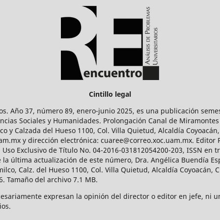
Cintillo legal
os. Año 37, número 89, enero-junio 2025, es una publicación sem
Ciencias Sociales y Humanidades. Prolongación Canal de Miramontes
ico y Calzada del Hueso 1100, Col. Villa Quietud, Alcaldía Coyoacán,
uam.mx y dirección electrónica: cuaree@correo.xoc.uam.mx. Editor
l Uso Exclusivo de Título No. 04-2016-031812054200-203, ISSN en tr
 última actualización de este número, Dra. Angélica Buendía Esp
o, Calz. del Hueso 1100, Col. Villa Quietud, Alcaldía Coyoacán, C
. Tamaño del archivo 7.1 MB.
ariamente expresan la opinión del director o editor en jefe, ni una
ios.