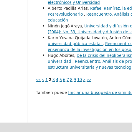
electrónicos y Universidad
Alberto Padilla Arias,
Rafael Ramírez, la e
Posrevolucionario
,
Reencuentro. Análisis 
educación
Ninón Jegó Araya,
Universidad y difusión 
(2004): No. 39, Universidad y difusión de l
Karin Yovana Quijada Lovatón, Anton Góm
universidad pública estatal
,
Reencuentro. 
enseñanza de la investigación en los posg
Hugo Aboites,
De la crisis del neoliberal
universidad
,
Reencuentro. Análisis de pro
estructura universitaria y nuevas tecnolog
<<
<
1
2
3
4
5
6
7
8
9
10
>
>>
También puede
Iniciar una búsqueda de simili