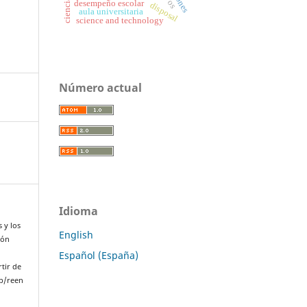
desempeño escolar
disposal
aula universitaria
science and technology
Número actual
Idioma
s y los
English
ión
Español (España)
rtir de
p/reen