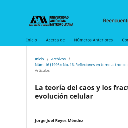
Inicio
Acerca de
Números Anteriores
Co
Inicio
/
Archivos
/
Núm. 16 (1996): No. 16, Reflexiones en torno al tronco
Artículos
La teoría del caos y los fra
evolución celular
Jorge Joel Reyes Méndez