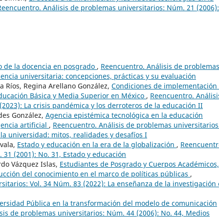
Reencuentro. Análisis de problemas universitarios: Núm. 21 (2006):
o de la docencia en posgrado
,
Reencuentro. Análisis de problema
cencia universitaria: concepciones, prácticas y su evaluación
 Ríos, Regina Arellano González,
Condiciones de implementación
ucación Básica y Media Superior en México
,
Reencuentro. Análisi
(2023): La crisis pandémica y los derroteros de la educación II
edes González,
Agencia epistémica tecnológica en la educación
gencia artificial
,
Reencuentro. Análisis de problemas universitarios
 la universidad: mitos, realidades y desafíos I
ovala,
Estado y educación en la era de la globalización
,
Reencuentr
 31 (2001): No. 31, Estado y educación
rdo Vázquez Islas,
Estudiantes de Posgrado y Cuerpos Académicos,
cción del conocimiento en el marco de políticas públicas
,
itarios: Vol. 34 Núm. 83 (2022): La enseñanza de la investigación
versidad Pública en la transformación del modelo de comunicación
sis de problemas universitarios: Núm. 44 (2006): No. 44, Medios