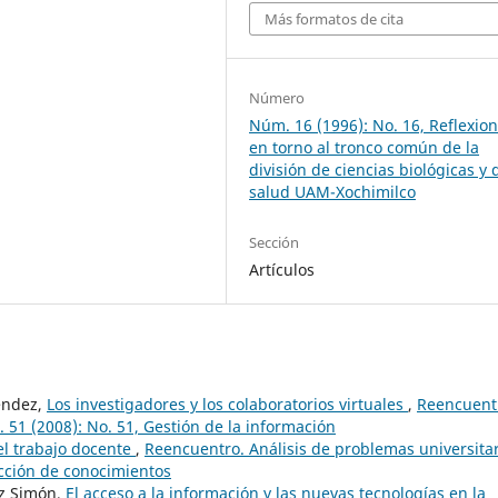
Más formatos de cita
Número
Núm. 16 (1996): No. 16, Reflexio
en torno al tronco común de la
división de ciencias biológicas y 
salud UAM-Xochimilco
Sección
Artículos
Méndez,
Los investigadores y los colaboratorios virtuales
,
Reencuent
 51 (2008): No. 51, Gestión de la información
el trabajo docente
,
Reencuentro. Análisis de problemas universitar
ucción de conocimientos
ez Simón,
El acceso a la información y las nuevas tecnologías en la