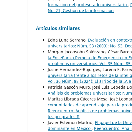
formación del profesorado universitario
,
No. 21, Gestión de la información
Artículos similares
Edna Luna Serrano,
Evaluación en context
universitarios: Núm. 53 (2009): No. 53, Do
Morgan Jacobsohn Solórzano, César Barona
la Enseñanza Remota de Emergencia en Ed
problemas universitarios: Vol. 35 Núm. 85 
Josué Hernández-Bojorges, Lorena E. Par
universitaria frente a los retos de la inteli
Vol. 36 Núm. 88 (2024): El arribo de la IA a
Patricia Gascón Muro, José Luis Cepeda D
Análisis de problemas universitarios: Núm.
Maritza Librada Cáceres Mesa, José Leona
comunidades de aprendizaje para la produ
Reencuentro. Análisis de problemas univers
los posgrados II
Javier Esteinou Madrid,
El papel de la Uni
dominante en México
,
Reencuentro. Análi