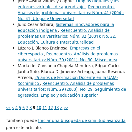
Jorge Alsina Valdés y Capote,
Utopías digitales y los
entornos virtuales de aprendizaje
,
Reencuentro.
Análisis de problemas universitarios: Núm. 41 (2004):
No. 41, Utopía y Universidad
Julio César Schara,
Sistemas innovadores para la
educación indígena
,
Reencuentro. Análisis de
problemas universitarios: Núm. 32 (2001): No. 32,
Educación, Cultura e Interculturalidad
Lázaro J. Blanco Encinosa,
Empresas en el
ciberespacio
,
Reencuentro. Análisis de problemas
universitarios: Núm. 30 (2001): No. 30, Miscelanea
María del Consuelo Chapela Mendoza, Edgar Carlos
Jarillo Soto, Blanca D. Jiménez Arteaga, Juana Reséndiz
Arreola,
25 años de Formación Docente en la UAM-
Xochimilco
,
Reencuentro. Análisis de problemas
universitarios: Núm. 29 (2000): No. 29, Seguimiento de
egresados. Empleo y educación superior
<<
<
4
5
6
7
8
9
10
11
12
13
>
>>
También puede
Iniciar una búsqueda de similitud avanzada
para este artículo.