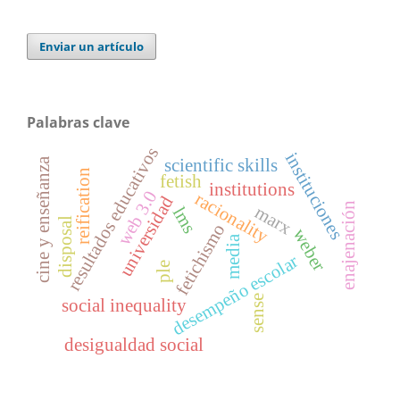
Enviar un artículo
Palabras clave
resultados educativos
instituciones
scientific skills
cine y enseñanza
reification
fetish
institutions
web 3.0
racionality
universidad
enajenación
marx
lms
disposal
fetichismo
weber
media
desempeño escolar
ple
sense
social inequality
desigualdad social