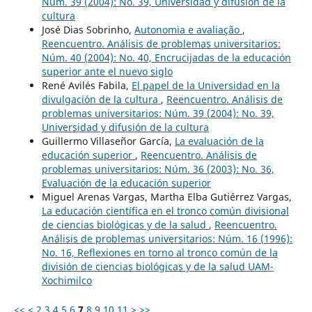
Núm. 39 (2004): No. 39, Universidad y difusión de la
cultura
José Dias Sobrinho,
Autonomia e avaliação
,
Reencuentro. Análisis de problemas universitarios:
Núm. 40 (2004): No. 40, Encrucijadas de la educación
superior ante el nuevo siglo
René Avilés Fabila,
El papel de la Universidad en la
divulgación de la cultura
,
Reencuentro. Análisis de
problemas universitarios: Núm. 39 (2004): No. 39,
Universidad y difusión de la cultura
Guillermo Villaseñor García,
La evaluación de la
educación superior
,
Reencuentro. Análisis de
problemas universitarios: Núm. 36 (2003): No. 36,
Evaluación de la educación superior
Miguel Arenas Vargas, Martha Elba Gutiérrez Vargas,
La educación científica en el tronco común divisional
de ciencias biológicas y de la salud
,
Reencuentro.
Análisis de problemas universitarios: Núm. 16 (1996):
No. 16, Reflexiones en torno al tronco común de la
división de ciencias biológicas y de la salud UAM-
Xochimilco
<<
<
2
3
4
5
6
7
8
9
10
11
>
>>