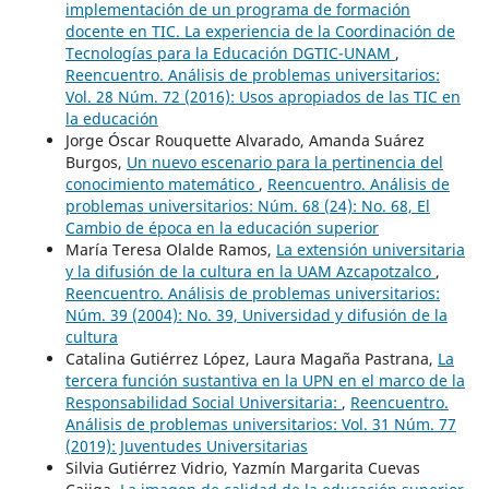
implementación de un programa de formación
docente en TIC. La experiencia de la Coordinación de
Tecnologías para la Educación DGTIC-UNAM
,
Reencuentro. Análisis de problemas universitarios:
Vol. 28 Núm. 72 (2016): Usos apropiados de las TIC en
la educación
Jorge Óscar Rouquette Alvarado, Amanda Suárez
Burgos,
Un nuevo escenario para la pertinencia del
conocimiento matemático
,
Reencuentro. Análisis de
problemas universitarios: Núm. 68 (24): No. 68, El
Cambio de época en la educación superior
María Teresa Olalde Ramos,
La extensión universitaria
y la difusión de la cultura en la UAM Azcapotzalco
,
Reencuentro. Análisis de problemas universitarios:
Núm. 39 (2004): No. 39, Universidad y difusión de la
cultura
Catalina Gutiérrez López, Laura Magaña Pastrana,
La
tercera función sustantiva en la UPN en el marco de la
Responsabilidad Social Universitaria:
,
Reencuentro.
Análisis de problemas universitarios: Vol. 31 Núm. 77
(2019): Juventudes Universitarias
Silvia Gutiérrez Vidrio, Yazmín Margarita Cuevas