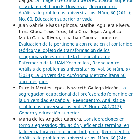
Cajiga,
La imagen de calidad de la educación superior
privada en el diario El Universal
,
Reencuentro.
Análisis de problemas universitarios: Núm. 60 (2011):
No. 60, Educación superior privada
Juan Gabriel Rivas Espinosa, Maribel Aguilera Rivera,
Irma Gloria Texis Texis, Lilia Cruz Rojas, Angélica
María Gaona Rivera, Jonathan Gomez-Landeros,
Evaluación de la pertinencia con relación al contenido
teórico y el objeto de transformación de los
programas de estudio de la Licenciatura de
Enfermería de la UAM Xochimilco
,
Reencuentro.
Análisis de problemas universitarios: Vol. 36 Núm. 87
(2024): La Universidad Autónoma Metropolitana 50
años después
Estrella Montes López, Nazareth Gallego Morón,
La
segregación ocupacional del profesorado femenino en
la universidad española
,
Reencuentro. Análisis de
problemas universitarios: Vol. 29 Núm. 74 (2017):
Género y educación superior
María de los Ángeles Cabrera,
Consideraciones en
torno a egresados, titulación y eficiencia terminal en
la licenciatura en educación Indígena
,
Reencuentro.
Análisis de problemas universitarios: Núm. 66 (24):