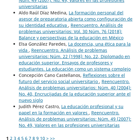
Núm. 49 (2007): No. 49, Valores en las profesiones
universitarias
Aldo Raúl Díaz Medina,
La formación personal del
asesor de preparatoria abierta como configuración de
su identidad educativa
,
Reencuentro. Análisis de
problemas universitarios: Vol. 30 Núm. 76 (2018):
Balance y perspectivas de la educación en México
Elsa González Paredes,
La docencia, una ética para la
vida
,
Reencuentro. Análisis de problemas
universitarios: Núm. 22 (1998): No. 22, Diplomado en
educación superior. Ensayos de profesores y
estudiantes. La educación como un sistema complejo
Concepción Cano Castellanos,
Reflexiones sobre el
futuro del servicio social universitario
,
Reencuentro.
Análisis de problemas universitarios: Núm. 40 (2004):
No. 40, Encrucijadas de la educación superior ante el
nuevo siglo
Judith Pérez Castro,
La educación profesional y su
papel en la formación en valores
,
Reencuentro.
Análisis de problemas universitarios: Núm. 49 (2007):
No. 49, Valores en las profesiones universitarias
1
2
3
4
5
6
7
8
9
10
>
>>