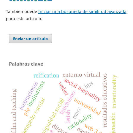
También puede
Iniciar una búsqueda de similitud avanzada
para este artículo.
Enviar un artículo
Palabras clave
entorno virtual
reification
resultados educativos
intentionality
social inequality
institutions
lms
instituciones
weber
film and teaching
fetichismo
universidad
desempeño escolar
desigualdad social
marx
ple
fetish
racionality
enajenación
web 3.0
disposal
media